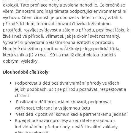
ekologii. Tato profilace nebyla zvolena nahodile. Celoročně se
všemi činnostmi prolínají témata podporující environmentální
výchovu. Cílem činností je probouzet v dětech citový vztah k
přírodě, k lidem, formovat chování člověka k životnímu
prostředí, rozvíjet zvídavost a zájem o přírodu, posilovat lásku k
živé i neživé přírodě. Všímat si, jak je okolní svět rozmanitý.
Vytvářet si povědomí o vlastní sounáležitosti s přírodou.
Neméně důležitou prioritou naší školy je logopedická třída,
která vznikla již v roce 1991 a má již dlouholetou tradici s
dobrými výsledky.
Dlouhodobé cíle školy:
Podporovat u dětí pozitivní vnímání přírody ve všech
jejích podobách, učit se přírodu poznávat, respektovat a
chránit
Posilovat u dětí prosociální chování, podporovat
vstřícnost, toleranci a vzájemnou úctu
Vést děti k pozitivní komunikaci a partnerskému jednání
Rozvíjet poznávací procesy a řeč dítěte v souladu s
individuálními předpoklady, utvářet kvalitní základy
dětské osobnosti