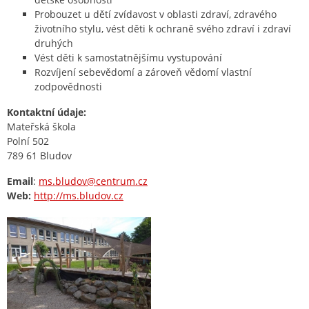
Probouzet u dětí zvídavost v oblasti zdraví, zdravého
životního stylu, vést děti k ochraně svého zdraví i zdraví
druhých
Vést děti k samostatnějšímu vystupování
Rozvíjení sebevědomí a zároveň vědomí vlastní
zodpovědnosti
Kontaktní údaje:
Mateřská škola
Polní 502
789 61 Bludov
Email
:
ms.bludov@centrum.cz
Web:
http://ms.bludov.cz