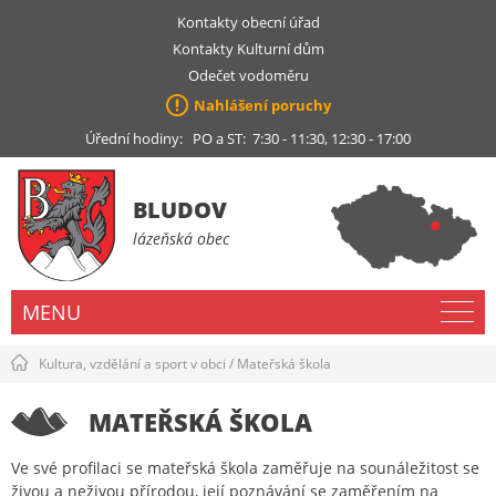
Kontakty obecní úřad
Kontakty Kulturní dům
Odečet vodoměru
Nahlášení poruchy
Úřední hodiny: PO a ST: 7:30 - 11:30, 12:30 - 17:00
BLUDOV
lázeňská obec
MENU
Kultura, vzdělání a sport v obci
/
Mateřská škola
MATEŘSKÁ ŠKOLA
Ve své profilaci se mateřská škola zaměřuje na sounáležitost se
živou a neživou přírodou, její poznávání se zaměřením na