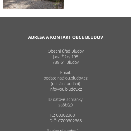
ADRESA A KONTAKT OBCE BLUDOV
Obecní úřad Bludov
Jana Žižky 195
789 61 Bludov
Email:
podatelna@ou.bludov.cz
(oficiální podání)
info@ou.bludov.cz
ID datové schránky:
sa8bfg9
IČ: 00302368
DIČ: CZ00302368
Bankovní spojení: