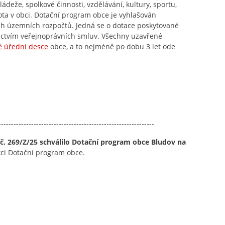
ládeže, spolkové činnosti, vzdělávání, kultury, sportu,
vota v obci. Dotační program obce je vyhlašován
ech územních rozpočtů. Jedná se o dotace poskytované
ictvím veřejnoprávních smluv. Všechny uzavřené
é úřední desce
obce, a to nejméně po dobu 3 let ode
----------------------------------------------------------
č. 269/Z/25 schválilo Dotační program obce Bludov na
kci Dotační program obce.