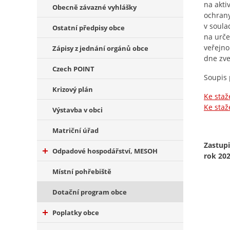
na akti
Obecně závazné vyhlášky
ochrany
v soula
Ostatní předpisy obce
na urče
veřejno
Zápisy z jednání orgánů obce
dne zve
Czech POINT
Soupis 
Krizový plán
Ke staž
Ke staž
Výstavba v obci
---------
Matriční úřad
Zastupi
Odpadové hospodářství, MESOH
rok 20
Místní pohřebiště
Dotační program obce
Poplatky obce