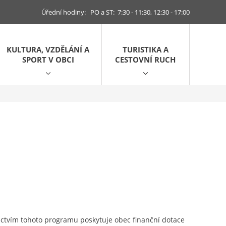
Úřední hodiny: PO a ST: 7:30 - 11:30, 12:30 - 17:00
KULTURA, VZDĚLÁNÍ A
TURISTIKA A
SPORT V OBCI
CESTOVNÍ RUCH
ictvím tohoto programu poskytuje obec finanční dotace