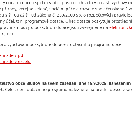
vity občanů obce i spolků v obci působících, a to v oblasti výchovy m
 přírody, veřejné zeleně, sociální péče a rozvoje společenského ži
du s § 10a až § 10d zákona č. 250/2000 Sb. o rozpočtových pravidl
ný účel, tzn. programové dotace. Obec dotace poskytuje prostředn
právní smlouvy o poskytnutí dotace jsou zveřejněné na
elektronick
řejnění.
pro vyúčtování poskytnuté dotace z dotačního programu obce:
ení zde v pdf
ení zde v excelu
-----------------------------------------------------------------------------------
telstvo obce Bludov na svém zasedání dne 15.9.2025, usnesením 
26
. Celé znění dotačního programu naleznete na úřední desce v se