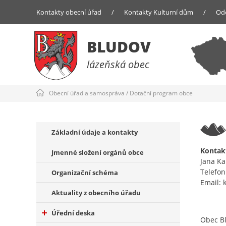
Kontakty obecní úřad
/
Kontakty Kulturní dům
/
Od
BLUDOV
lázeňská obec
Obecní úřad a samospráva
/
Dotační program obce
Základní údaje a kontakty
Kontak
Jmenné složení orgánů obce
Jana K
Telefon
Organizační schéma
Email:
Aktuality z obecního úřadu
Úřední deska
Obec Bl