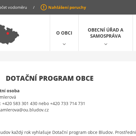
ečet vodoměru
/
Nahlášení poruchy
OBECNÍ ÚŘAD A
O OBCI
SAMOSPRÁVA
DOTAČNÍ PROGRAM OBCE
tní osoba
amlerová
: +420 583 301 430 nebo +420 733 714 731
 kamlerova@ou.bludov.cz
udov každý rok vyhlašuje Dotační program obce Bludov. Prostředn