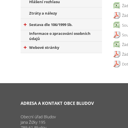
Hlášení rozhlasu
Žád
Ztráty a nálezy
Žád
Sestava dle 106/1999 Sb.
Sou
Informace o zpracování osobních
Sou
údajů
Žád
Webové stránky
Žád
Dot
ADRESA A KONTAKT OBCE BLUDOV
Obecní úřad Bludov
Jana Žižky 195
789 61 Bludov