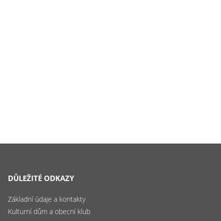
DŮLEŽITÉ ODKAZY
Základní údaje a kontakty
Kulturní dům a obecní klub