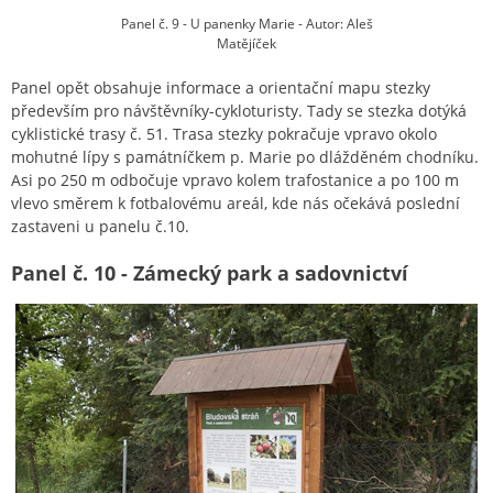
Panel č. 9 - U panenky Marie - Autor: Aleš
Matějíček
Panel opět obsahuje informace a orientační mapu stezky
především pro návštěvníky-cykloturisty. Tady se stezka dotýká
cyklistické trasy č. 51. Trasa stezky pokračuje vpravo okolo
mohutné lípy s památníčkem p. Marie po dlážděném chodníku.
Asi po 250 m odbočuje vpravo kolem trafostanice a po 100 m
vlevo směrem k fotbalovému areál, kde nás očekává poslední
zastaveni u panelu č.10.
Panel č. 10 - Zámecký park a sadovnictví