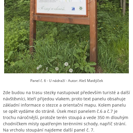
Panel č. 6 - U nádraží - Autor: Aleš Matějíček
Zde budou na trasu stezky nastupovat především turisté a další
návštěvníci, kteří přijedou vlakem, proto text panelu obsahuje
základní informace o stezce a orientační mapu. Kolem panelu
se opět vydáme do stráně. Úsek mezi panelem č.6 a č.7 je
trochu náročnější, protože terén stoupá a vede 350 m dlouhým
chodníčkem místy opatřeným terénními schody, napříč strání.
Na vrcholu stoupání najdeme další panel č. 7.