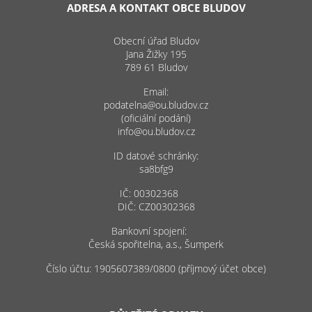
ADRESA A KONTAKT OBCE BLUDOV
Obecní úřad Bludov
Jana Žižky 195
789 61 Bludov
Email:
podatelna@ou.bludov.cz
(oficiální podání)
info@ou.bludov.cz
ID datové schránky:
sa8bfg9
IČ: 00302368
DIČ: CZ00302368
Bankovní spojení:
Česká spořitelna, a.s., Šumperk
Číslo účtu: 1905607389/0800 (příjmový účet obce)