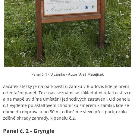
Panel č. 1 - U zámku - Autor: Aleš Matějíček
Začátek stezky je na parkovišti u zámku v Bludově, kde je první
orientační panel. Text nás seznámí se základními údaji o stezce
a na mapě uvidíme umístěni jednotlivých zastaveni. Od panelu
č.1 vyjdeme po asfaltovém chodníčku směrem k zámku, kde se
dáme do doprava a po 50 m. odbočíme vlevo přes park, okolo
zděné ohrady zahrady, k panelu č.2.
Panel č. 2 - Gryngle