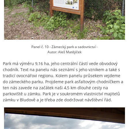
Panel č. 10 - Zámecký park a sadovnictví -
Autor: Aleš Matějíček
Park má výměru 9,16 ha, jeho centrální částí vede obvodový
chodník. Text na panelu nás seznámí s jeho vznikem a také s
tradicí ovocnářovi regionu. Kolem panelu průsekem vejdeme
do zámeckého parku. Projdeme park asfaltovým chodníčkem a
ten nás zavede na začátek naši 4,5 km dlouhé cesty na
parkoviště u zámku. Park je v soukromém vlastnictví majitelů
zámku v Bludově a je třeba zde dodržovat návštěvní řád.