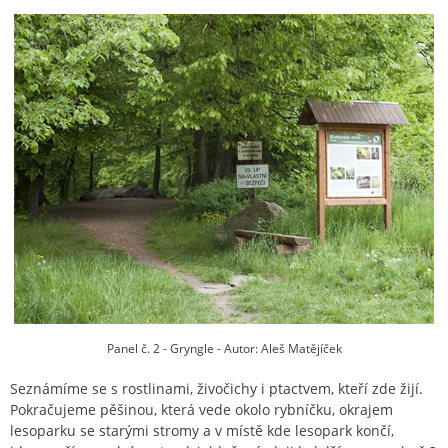
Panel č. 2 - Gryngle - Autor: Aleš Matějíček
Seznámíme se s rostlinami, živočichy i ptactvem, kteří zde žijí.
Pokračujeme pěšinou, která vede okolo rybníčku, okrajem
lesoparku se starými stromy a v místě kde lesopark končí,