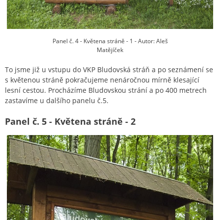
Panel č. 4 - Květena stráně - 1 - Autor: Aleš
Matějíček
To jsme již u vstupu do VKP Bludovská stráň a po seznámení se
s květenou stráně pokračujeme nenáročnou mírně klesající
lesní cestou. Procházíme Bludovskou strání a po 400 metrech
zastavíme u dalšího panelu č.5.
Panel č. 5 - Květena stráně - 2