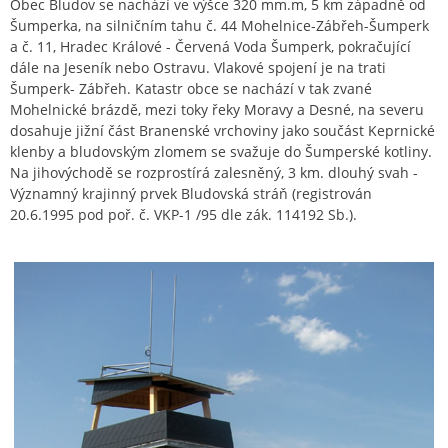
Obec Bludov se nachází ve výšce 320 mm.m, 5 km západně od
Šumperka, na silničním tahu č. 44 Mohelnice-Zábřeh-Šumperk
a č. 11, Hradec Králové - Červená Voda Šumperk, pokračující
dále na Jeseník nebo Ostravu. Vlakové spojení je na trati
Šumperk- Zábřeh. Katastr obce se nachází v tak zvané
Mohelnické brázdě, mezi toky řeky Moravy a Desné, na severu
dosahuje jižní část Branenské vrchoviny jako součást Keprnické
klenby a bludovským zlomem se svažuje do Šumperské kotliny.
Na jihovýchodě se rozprostírá zalesněný, 3 km. dlouhý svah -
Významný krajinný prvek Bludovská stráň (registrován
20.6.1995 pod poř. č. VKP-1 /95 dle zák. 114192 Sb.).