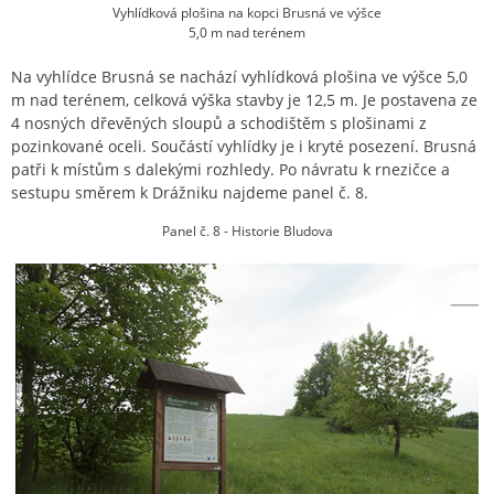
Vyhlídková plošina na kopci Brusná ve výšce
5,0 m nad terénem
Na vyhlídce Brusná se nachází vyhlídková plošina ve výšce 5,0
m nad terénem, celková výška stavby je 12,5 m. Je postavena ze
4 nosných dřevěných sloupů a schodištěm s plošinami z
pozinkované oceli. Součástí vyhlídky je i kryté posezení. Brusná
patři k místům s dalekými rozhledy. Po návratu k rnezičce a
sestupu směrem k Drážniku najdeme panel č. 8.
Panel č. 8 - Historie Bludova