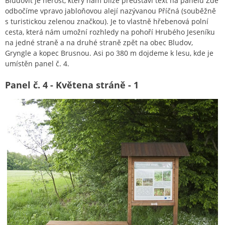
Bludovit je nerost, který nám blíže představí text na panelu Zde
odbočíme vpravo jabloňovou alejí nazývanou Příčná (souběžně
s turistickou zelenou značkou). Je to vlastně hřebenová polní
cesta, která nám umožní rozhledy na pohoří Hrubého Jeseníku
na jedné straně a na druhé straně zpět na obec Bludov,
Gryngle a kopec Brusnou. Asi po 380 m dojdeme k lesu, kde je
umístěn panel č. 4.
Panel č. 4 - Květena stráně - 1