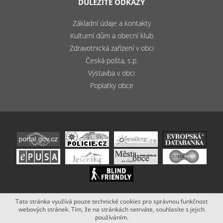
DŮLEŽITÉ ODKAZY
Základní údaje a kontakty
Kulturní dům a obecní klub
Zdravotnická zařízení v obci
Česká pošta, s.p.
Výstavba v obci
Poplatky obce
Tato stránka využívá pouze technické cookies pro správnou funkčnost
Copyright (c) 2020 - 2019 Obec Bludov. Stránky vytvořil a spravuje
webových stránek. Tím, že na stránkách setrváte, souhlasíte s jejich
Netsimple
.
používáním.