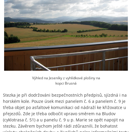
Výhled na Jeseníky z vyhlídkové plošiny na
kopci Brusná
Stezka je při dodržováni bezpečnostních předpisů, sjízdná i na
horském kole. Pouze úsek mezi panelem č. 6 a panelem č. 9 je
třeba objet po asfaltové komunikaci od nádraží ke křižovatce u
přejezdů. Zde je třeba odbočit vpravo směrem na Bludov
(cyklotrasa č. 51) a u panelu č. 9 u p. Marie se opět napojit na
stezku. Závěrem bychom ještě rádi zdůraznili, že bohatost