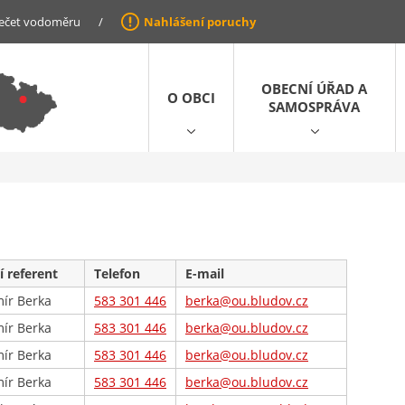
ečet vodoměru
/
Nahlášení poruchy
OBECNÍ ÚŘAD A
O OBCI
SAMOSPRÁVA
í referent
Telefon
E-mail
mír Berka
583 301 446
berka@ou.bludov.cz
mír Berka
583 301 446
berka@ou.bludov.cz
mír Berka
583 301 446
berka@ou.bludov.cz
mír Berka
583 301 446
berka@ou.bludov.cz