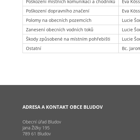
Poškození místních komunikací a chodníků
Eva Köss
Poškození dopravního značení
Eva Köss
Polomy na obecních pozemcích
Lucie Šo
Zanesení obecních vodních toků
Lucie Šo
Škody způsobené na místním pohřebišti
Lucie Šo
Ostatní
Bc. Jaro
ADRESA A KONTAKT OBCE BLUDOV
Obecní úřad Bludov
Jana Žižky 195
789 61 Bludov