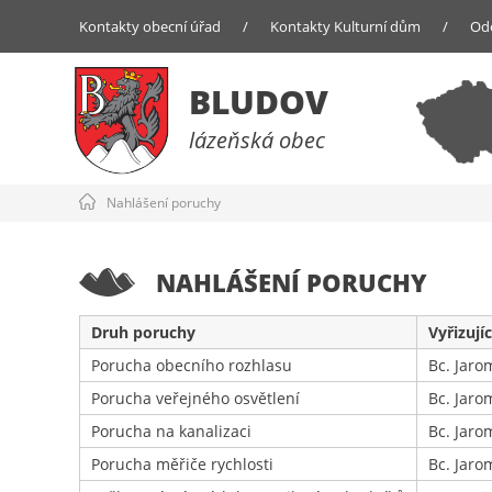
Kontakty obecní úřad
/
Kontakty Kulturní dům
/
Od
BLUDOV
lázeňská obec
Nahlášení poruchy
NAHLÁŠENÍ PORUCHY
Druh poruchy
Vyřizujíc
Porucha obecního rozhlasu
Bc. Jaro
Porucha veřejného osvětlení
Bc. Jaro
Porucha na kanalizaci
Bc. Jaro
Porucha měřiče rychlosti
Bc. Jaro