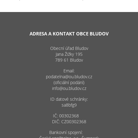
ADRESA A KONTAKT OBCE BLUDOV
Obecní úřad Bludov
Jana Žižky 195
789 61 Bludov
Email:
podatelna@ou.bludov.cz
(oficiální podání)
info@ou.bludov.cz
ID datové schránky:
sa8bfg9
IČ: 00302368
DIČ: CZ00302368
Bankovní spojení: