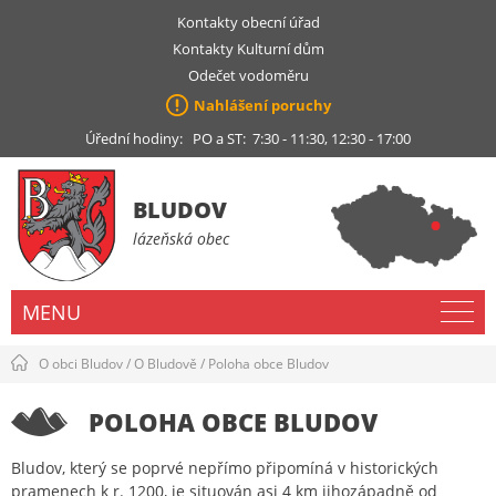
Kontakty obecní úřad
Kontakty Kulturní dům
Odečet vodoměru
Nahlášení poruchy
Úřední hodiny: PO a ST: 7:30 - 11:30, 12:30 - 17:00
BLUDOV
lázeňská obec
MENU
O obci Bludov
/
O Bludově
/
Poloha obce Bludov
POLOHA OBCE BLUDOV
Bludov, který se poprvé nepřímo připomíná v historických
pramenech k r. 1200, je situován asi 4 km jihozápadně od