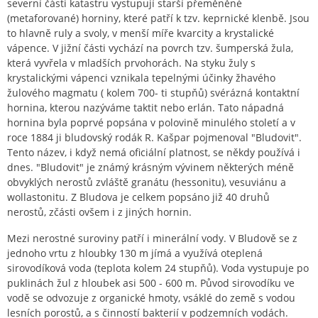
severní části katastru vystupují starší přeměněné
(metaforované) horniny, které patří k tzv. keprnické klenbě. Jsou
to hlavně ruly a svoly, v menší míře kvarcity a krystalické
vápence. V jižní části vychází na povrch tzv. šumperská žula,
která vyvřela v mladších prvohorách. Na styku žuly s
krystalickými vápenci vznikala tepelnými účinky žhavého
žulového magmatu ( kolem 700- ti stupňů) svérázná kontaktní
hornina, kterou nazýváme taktit nebo erlán. Tato nápadná
hornina byla poprvé popsána v polovině minulého století a v
roce 1884 ji bludovský rodák R. Kašpar pojmenoval "Bludovit".
Tento název, i když nemá oficiální platnost, se někdy používá i
dnes. "Bludovit" je známý krásným vývinem některých méně
obvyklých nerostů zvláště granátu (hessonitu), vesuviánu a
wollastonitu. Z Bludova je celkem popsáno již 40 druhů
nerostů, zčásti ovšem i z jiných hornin.
Mezi nerostné suroviny patří i minerální vody. V Bludově se z
jednoho vrtu z hloubky 130 m jímá a využívá oteplená
sirovodíková voda (teplota kolem 24 stupňů). Voda vystupuje po
puklinách žul z hloubek asi 500 - 600 m. Původ sirovodíku ve
vodě se odvozuje z organické hmoty, vsáklé do země s vodou
lesních porostů, a s činností bakterií v podzemních vodách.