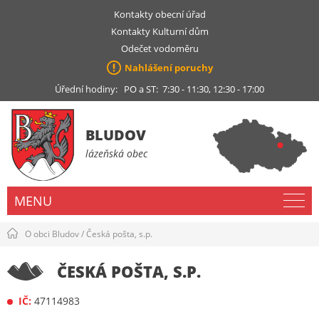
Kontakty obecní úřad
Kontakty Kulturní dům
Odečet vodoměru
Nahlášení poruchy
Úřední hodiny: PO a ST: 7:30 - 11:30, 12:30 - 17:00
BLUDOV
lázeňská obec
MENU
O obci Bludov
/
Česká pošta, s.p.
ČESKÁ POŠTA, S.P.
IČ:
47114983