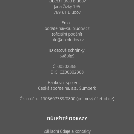
Obecní úřad Bludov
Jana Žižky 195
789 61 Bludov
Email:
podatelna@ou.bludov.cz
(oficiální podání)
info@ou.bludov.cz
ID datové schránky:
sa8bfg9
IČ: 00302368
DIČ: CZ00302368
Bankovní spojení:
Česká spořitelna, a.s., Šumperk
Číslo účtu: 1905607389/0800 (příjmový účet obce)
DŮLEŽITÉ ODKAZY
Základní údaje a kontakty