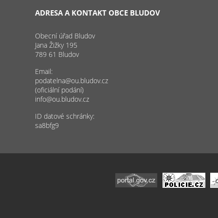
ADRESA A KONTAKT OBCE BLUDOV
Obecní úřad Bludov
Jana Žižky 195
789 61 Bludov
Email:
podatelna@ou.bludov.cz
(oficiální podání)
info@ou.bludov.cz
ID datové schránky:
sa8bfg9