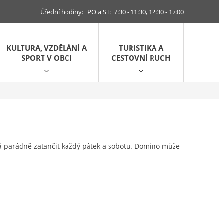
Úřední hodiny: PO a ST: 7:30 - 11:30, 12:30 - 17:00
KULTURA, VZDĚLÁNÍ A
TURISTIKA A
SPORT V OBCI
CESTOVNÍ RUCH
 dá parádně zatančit každý pátek a sobotu. Domino může