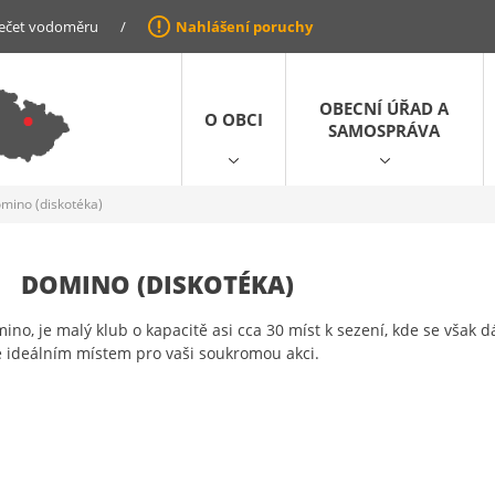
ečet vodoměru
/
Nahlášení poruchy
OBECNÍ ÚŘAD A
O OBCI
SAMOSPRÁVA
mino (diskotéka)
DOMINO (DISKOTÉKA)
ino, je malý klub o kapacitě asi cca 30 míst k sezení, kde se však
é ideálním místem pro vaši soukromou akci.