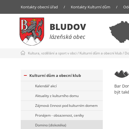
Kontakty obecní úřad
/
Kontakty Kulturní dům
/
Od
BLUDOV
lázeňská obec
Kultura, vzdělání a sport v obci
/
Kulturní dům a obecní klub
/
Do
Kulturní dům a obecní klub
Bar Dom
Kalendář akcí
být tak
Aktuality z kulturního domu
Zájmová činnost pod kulturním domem
Pronájem - obsazenost, ceníky
Domino (diskotéka)