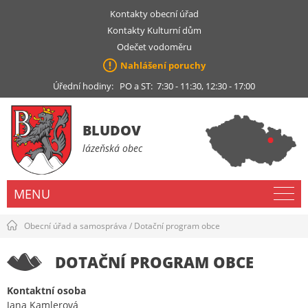
Kontakty obecní úřad
Kontakty Kulturní dům
Odečet vodoměru
Nahlášení poruchy
Úřední hodiny: PO a ST: 7:30 - 11:30, 12:30 - 17:00
BLUDOV
lázeňská obec
MENU
Obecní úřad a samospráva
/
Dotační program obce
DOTAČNÍ PROGRAM OBCE
Kontaktní osoba
Jana Kamlerová