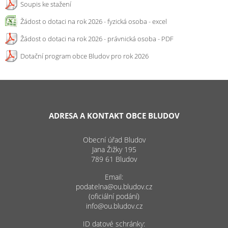
Soupis ke stažení
Žádost o dotaci na rok 2026 - fyzická osoba - excel
Žádost o dotaci na rok 2026 - právnická osoba - PDF
Dotační program obce Bludov pro rok 2026
ADRESA A KONTAKT OBCE BLUDOV
Obecní úřad Bludov
Jana Žižky 195
789 61 Bludov
Email:
podatelna@ou.bludov.cz
(oficiální podání)
info@ou.bludov.cz
ID datové schránky: