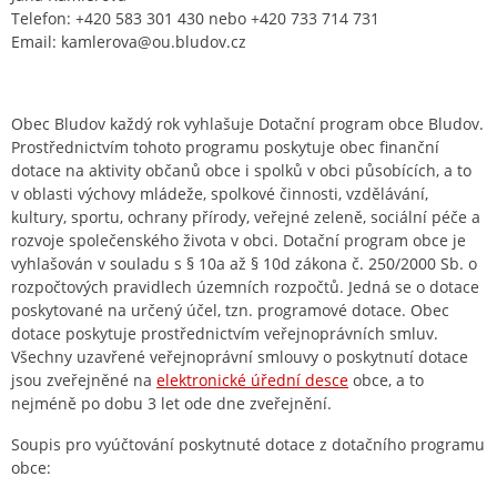
Telefon: +420 583 301 430 nebo +420 733 714 731
Email: kamlerova@ou.bludov.cz
Obec Bludov každý rok vyhlašuje Dotační program obce Bludov.
Prostřednictvím tohoto programu poskytuje obec finanční
dotace na aktivity občanů obce i spolků v obci působících, a to
v oblasti výchovy mládeže, spolkové činnosti, vzdělávání,
kultury, sportu, ochrany přírody, veřejné zeleně, sociální péče a
rozvoje společenského života v obci. Dotační program obce je
vyhlašován v souladu s § 10a až § 10d zákona č. 250/2000 Sb. o
rozpočtových pravidlech územních rozpočtů. Jedná se o dotace
poskytované na určený účel, tzn. programové dotace. Obec
dotace poskytuje prostřednictvím veřejnoprávních smluv.
Všechny uzavřené veřejnoprávní smlouvy o poskytnutí dotace
jsou zveřejněné na
elektronické úřední desce
obce, a to
nejméně po dobu 3 let ode dne zveřejnění.
Soupis pro vyúčtování poskytnuté dotace z dotačního programu
obce: