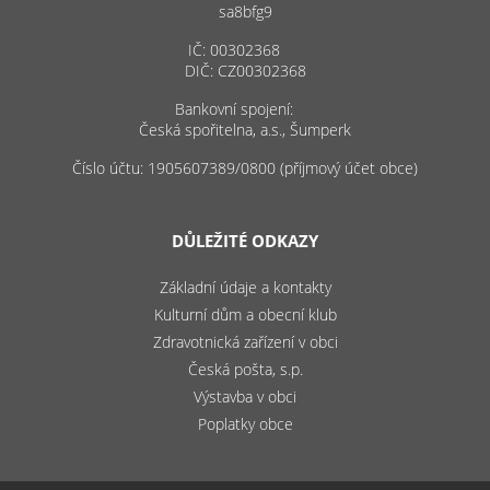
sa8bfg9
IČ: 00302368
DIČ: CZ00302368
Bankovní spojení:
Česká spořitelna, a.s., Šumperk
Číslo účtu: 1905607389/0800 (příjmový účet obce)
DŮLEŽITÉ ODKAZY
Základní údaje a kontakty
Kulturní dům a obecní klub
Zdravotnická zařízení v obci
Česká pošta, s.p.
Výstavba v obci
Poplatky obce