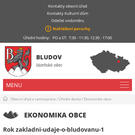
Kontakty obecní úřad
Kontakty Kulturní dům
Odečet vodoměru
Nahlášení poruchy
Úřední hodiny: PO a ST: 7:30 - 11:30, 12:30 - 17:00
BLUDOV
lázeňská obec
MENU
Obecní úřad a samospráva
/
Úřední deska
/
Ekonomika obce
EKONOMIKA OBCE
Rok zakladni-udaje-o-bludovanu-1