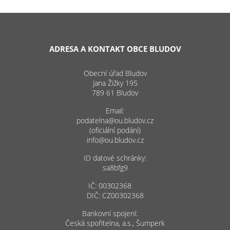
ADRESA A KONTAKT OBCE BLUDOV
Obecní úřad Bludov
Jana Žižky 195
789 61 Bludov
Email:
podatelna@ou.bludov.cz
(oficiální podání)
info@ou.bludov.cz
ID datové schránky:
sa8bfg9
IČ: 00302368
DIČ: CZ00302368
Bankovní spojení:
Česká spořitelna, a.s., Šumperk