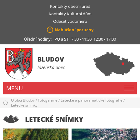
Kontakty obecní úřad
Kontakty Kulturní dům
Odečet vodoměru
Nahlášení poruchy
Úřední hodiny: PO a ST: 7:30 - 11:30, 12:30 - 17:00
BLUDOV
lázeňská obec
MENU
O obci Bludov
/
Fotogalerie
/
Letecké a panoramatické fotografie
/
Letecké snímky
LETECKÉ SNÍMKY