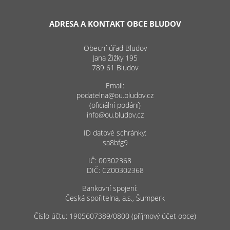
ADRESA A KONTAKT OBCE BLUDOV
Obecní úřad Bludov
Jana Žižky 195
789 61 Bludov
Email:
podatelna@ou.bludov.cz
(oficiální podání)
info@ou.bludov.cz
ID datové schránky:
sa8bfg9
IČ: 00302368
DIČ: CZ00302368
Bankovní spojení:
Česká spořitelna, a.s., Šumperk
Číslo účtu: 1905607389/0800 (příjmový účet obce)