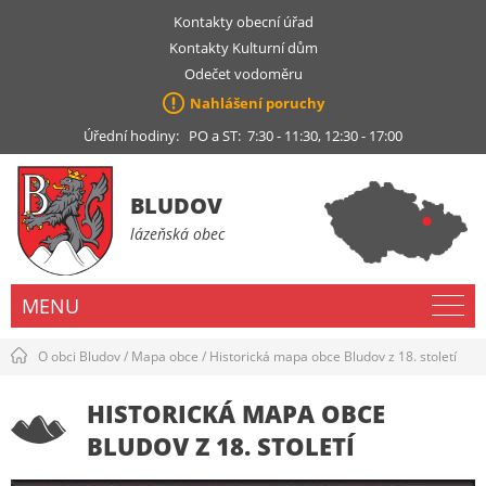
Kontakty obecní úřad
Kontakty Kulturní dům
Odečet vodoměru
Nahlášení poruchy
Úřední hodiny: PO a ST: 7:30 - 11:30, 12:30 - 17:00
BLUDOV
lázeňská obec
MENU
O obci Bludov
/
Mapa obce
/
Historická mapa obce Bludov z 18. století
HISTORICKÁ MAPA OBCE
BLUDOV Z 18. STOLETÍ