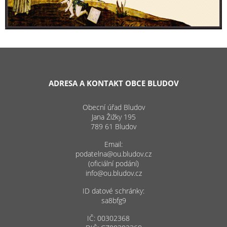
ADRESA A KONTAKT OBCE BLUDOV
Obecní úřad Bludov
Jana Žižky 195
789 61 Bludov
Email:
podatelna@ou.bludov.cz
(oficiální podání)
info@ou.bludov.cz
ID datové schránky:
sa8bfg9
IČ: 00302368