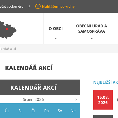
ečet vodoměru
/
Nahlášení poruchy
OBECNÍ ÚŘAD A
O OBCI
SAMOSPRÁVA
lendář akcí
KALENDÁŘ AKCÍ
NEJBLIŽŠÍ A
KALENDÁŘ AKCÍ
15.08.
Srpen 2026
2026
Út
St
Čt
Pá
So
Ne