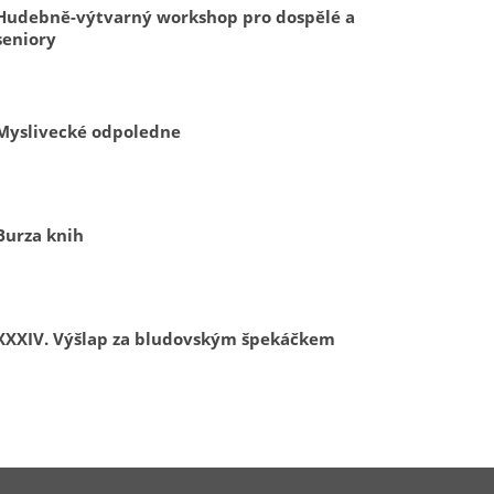
Hudebně-výtvarný workshop pro dospělé a
seniory
Myslivecké odpoledne
Burza knih
XXXIV. Výšlap za bludovským špekáčkem