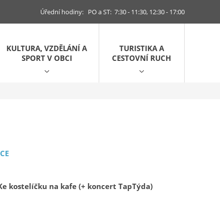
Úřední hodiny: PO a ST: 7:30 - 11:30, 12:30 - 17:00
KULTURA, VZDĚLÁNÍ A
TURISTIKA A
SPORT V OBCI
CESTOVNÍ RUCH
KCE
Ke kostelíčku na kafe (+ koncert TapTýda)