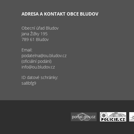
ADRESA A KONTAKT OBCE BLUDOV
Obecní úřad Bludov
Jana Žižky 195
789 61 Bludov
Email:
podatelna@ou.bludov.cz
(oficiální podání)
info@ou.bludov.cz
ID datové schránky:
sa8bfg9