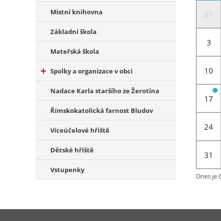
Místní knihovna
27
Základní škola
3
Mateřská škola
10
Spolky a organizace v obci
Nadace Karla staršího ze Žerotína
17
Římskokatolická farnost Bludov
24
Víceúčelové hřiště
Dětské hřiště
31
Vstupenky
Dnes je 0