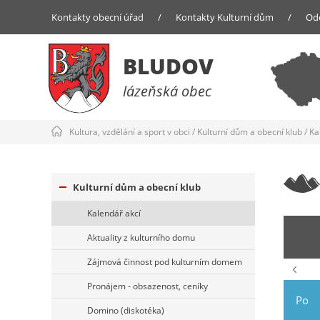
Kontakty obecní úřad
/
Kontakty Kulturní dům
/
Od
BLUDOV
lázeňská obec
Kultura, vzdělání a sport v obci
/
Kulturní dům a obecní klub
/
Ka
Kulturní dům a obecní klub
Kalendář akcí
Aktuality z kulturního domu
Zájmová činnost pod kulturním domem
Pronájem - obsazenost, ceníky
Po
Domino (diskotéka)