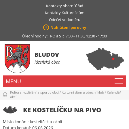
Kontakty obecní úřad
Kontakty Kulturní dům
Odečet vodoměru
Nahlášení poruchy
Úřední hodiny: PO a ST: 7:30 - 11:30, 12:30 - 17:00
BLUDOV
lázeňská obec
MENU
Kultura, vzdělání a sport v obci
/
Kulturní dům a obecní klub
/
Kalendář
akcí
KE KOSTELÍČKU NA PIVO
Místo konání: kostelíček a okolí
Datum konání: 06.06.2026