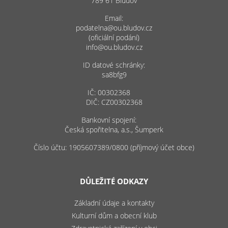
789 61 Bludov
Email:
podatelna@ou.bludov.cz
(oficiální podání)
info@ou.bludov.cz
ID datové schránky:
sa8bfg9
IČ: 00302368
DIČ: CZ00302368
Bankovní spojení:
Česká spořitelna, a.s., Šumperk
Číslo účtu: 1905607389/0800 (příjmový účet obce)
DŮLEŽITÉ ODKAZY
Základní údaje a kontakty
Kulturní dům a obecní klub