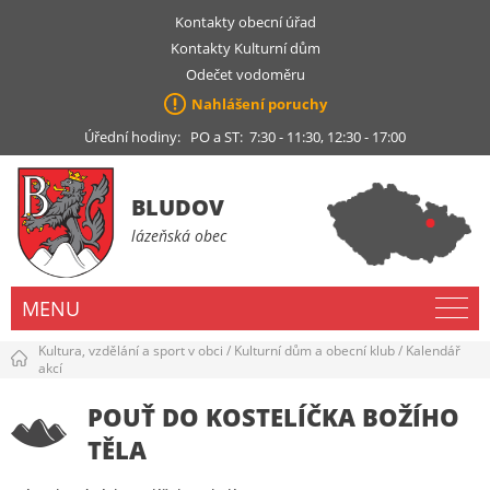
Kontakty obecní úřad
Kontakty Kulturní dům
Odečet vodoměru
Nahlášení poruchy
Úřední hodiny: PO a ST: 7:30 - 11:30, 12:30 - 17:00
BLUDOV
lázeňská obec
MENU
Kultura, vzdělání a sport v obci
/
Kulturní dům a obecní klub
/
Kalendář
akcí
POUŤ DO KOSTELÍČKA BOŽÍHO
TĚLA