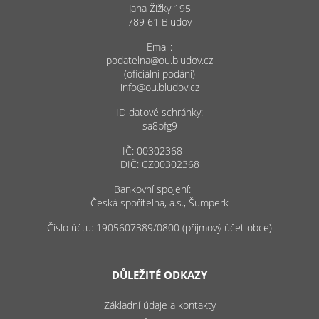
Jana Žižky 195
789 61 Bludov
Email:
podatelna@ou.bludov.cz
(oficiální podání)
info@ou.bludov.cz
ID datové schránky:
sa8bfg9
IČ: 00302368
DIČ: CZ00302368
Bankovní spojení:
Česká spořitelna, a.s., Šumperk
Číslo účtu: 1905607389/0800 (příjmový účet obce)
DŮLEŽITÉ ODKAZY
Základní údaje a kontakty