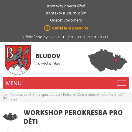
Kontakty obecní úřad
Kontakty Kulturní dům
Odečet vodoměru
Nahlášení poruchy
Úřední hodiny: PO a ST: 7:30 - 11:30, 12:30 - 17:00
BLUDOV
lázeňská obec
MENU
Kultura, vzdělání a sport v obci
/
Kulturní dům a obecní klub
/
Kalendář
akcí
WORKSHOP PEROKRESBA PRO
DĚTI