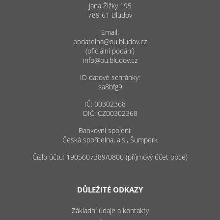
Jana Žižky 195
789 61 Bludov
Email:
podatelna@ou.bludov.cz
(oficiální podání)
info@ou.bludov.cz
ID datové schránky:
sa8bfg9
IČ: 00302368
DIČ: CZ00302368
Bankovní spojení:
Česká spořitelna, a.s., Šumperk
Číslo účtu: 1905607389/0800 (příjmový účet obce)
DŮLEŽITÉ ODKAZY
Základní údaje a kontakty