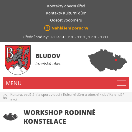
Kontakty obecní úřad
Kontakty Kulturní dům
Odečet vodoměru
Nahlášení poruchy
Úřední hodiny: PO a ST: 7:30 - 11:30, 12:30 - 17:00
BLUDOV
lázeňská obec
MENU
Kultura, vzdělání a sport v obci
/
Kulturní dům a obecní klub
/
Kalendář
akcí
WORKSHOP RODINNÉ
KONSTELACE