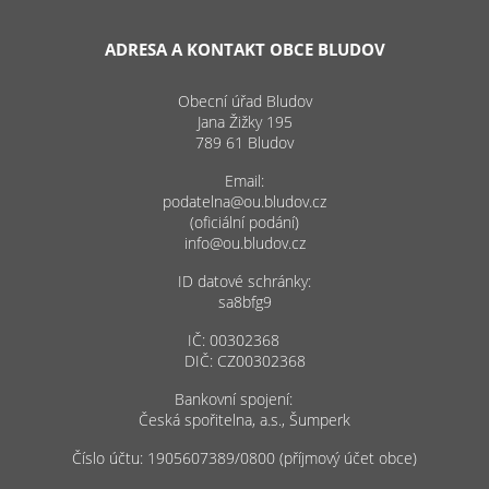
ADRESA A KONTAKT OBCE BLUDOV
Obecní úřad Bludov
Jana Žižky 195
789 61 Bludov
Email:
podatelna@ou.bludov.cz
(oficiální podání)
info@ou.bludov.cz
ID datové schránky:
sa8bfg9
IČ: 00302368
DIČ: CZ00302368
Bankovní spojení:
Česká spořitelna, a.s., Šumperk
Číslo účtu: 1905607389/0800 (příjmový účet obce)