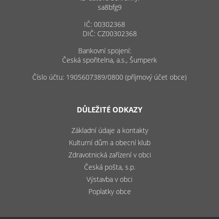
sa8bfg9
IČ: 00302368
DIČ: CZ00302368
Bankovní spojení:
Česká spořitelna, a.s., Šumperk
Číslo účtu: 1905607389/0800 (příjmový účet obce)
DŮLEŽITÉ ODKAZY
Základní údaje a kontakty
Kulturní dům a obecní klub
Zdravotnická zařízení v obci
Česká pošta, s.p.
Výstavba v obci
Poplatky obce