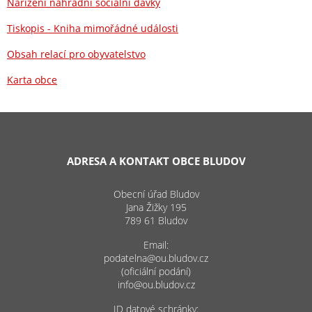
Nařízení náhradní sociální dávky
Tiskopis - Kniha mimořádné události
Obsah relací pro obyvatelstvo
Karta obce
ADRESA A KONTAKT OBCE BLUDOV
Obecní úřad Bludov
Jana Žižky 195
789 61 Bludov
Email:
podatelna@ou.bludov.cz
(oficiální podání)
info@ou.bludov.cz
ID datové schránky: