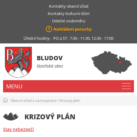
Kontakty obecní úřad
Kontakty Kulturní dům
Odečet vodoměru
Nahlášení poruchy
Úřední hodiny: PO a ST: 7:30 - 11:30, 12:30 - 17:00
BLUDOV
lázeňská obec
MENU
Obecní úřad a samospráva
/
Krizový plán
KRIZOVÝ PLÁN
Stav nebezpečí