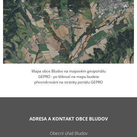
Mapa obce Bludov na mapovém geoportálu
GEPRO - po kliknutí na mapu budete
přesměrování na stránky portálu GEPRO
ADRESA A KONTAKT OBCE BLUDOV
Obecní úřad Bludov