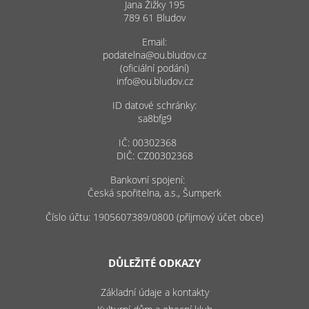
Jana Žižky 195
789 61 Bludov
Email:
podatelna@ou.bludov.cz
(oficiální podání)
info@ou.bludov.cz
ID datové schránky:
sa8bfg9
IČ: 00302368
DIČ: CZ00302368
Bankovní spojení:
Česká spořitelna, a.s., Šumperk
Číslo účtu: 1905607389/0800 (příjmový účet obce)
DŮLEŽITÉ ODKAZY
Základní údaje a kontakty