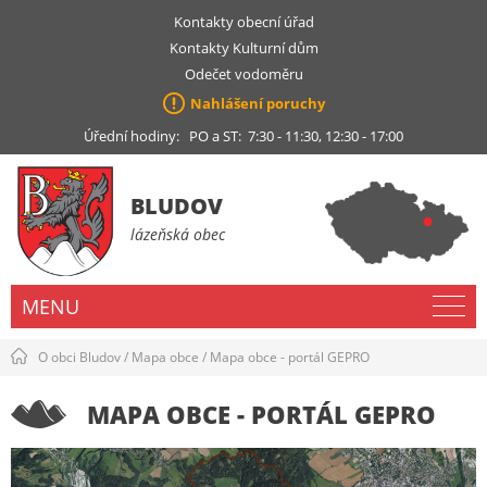
Kontakty obecní úřad
Kontakty Kulturní dům
Odečet vodoměru
Nahlášení poruchy
Úřední hodiny: PO a ST: 7:30 - 11:30, 12:30 - 17:00
BLUDOV
lázeňská obec
MENU
O obci Bludov
/
Mapa obce
/
Mapa obce - portál GEPRO
MAPA OBCE - PORTÁL GEPRO