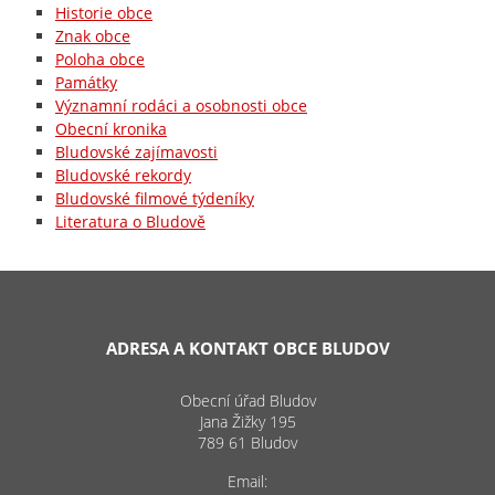
Historie obce
Znak obce
Poloha obce
Památky
Významní rodáci a osobnosti obce
Obecní kronika
Bludovské zajímavosti
Bludovské rekordy
Bludovské filmové týdeníky
Literatura o Bludově
ADRESA A KONTAKT OBCE BLUDOV
Obecní úřad Bludov
Jana Žižky 195
789 61 Bludov
Email: