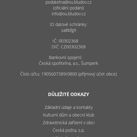
podatelna@ou.bludov.cz
(oficiální podání)
info@ou.bludov.cz
ID datové schránky:
sa8bfg9
IČ: 00302368
DIČ: CZ00302368
Bankovní spojení:
Česká spořitelna, a.s., Šumperk
Číslo účtu: 1905607389/0800 (příjmový účet obce)
DŮLEŽITÉ ODKAZY
Základní údaje a kontakty
Kulturní dům a obecní klub
Zdravotnická zařízení v obci
Česká pošta, s.p.