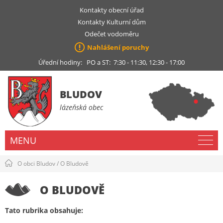
Kontakty obecní úřad
Kontakty Kulturní dům
Odečet vodoměru
Nahlášení poruchy
Úřední hodiny: PO a ST: 7:30 - 11:30, 12:30 - 17:00
BLUDOV
lázeňská obec
MENU
O obci Bludov
/
O Bludově
O BLUDOVĚ
Tato rubrika obsahuje: