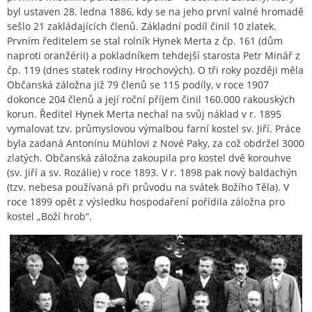
byl ustaven 28. ledna 1886, kdy se na jeho první valné hromadě
sešlo 21 zakládajících členů. Základní podíl činil 10 zlatek.
Prvním ředitelem se stal rolník Hynek Merta z čp. 161 (dům
naproti oranžérii) a pokladníkem tehdejší starosta Petr Minář z
čp. 119 (dnes statek rodiny Hrochových). O tři roky později měla
Občanská záložna již 79 členů se 115 podíly, v roce 1907
dokonce 204 členů a její roční příjem činil 160.000 rakouských
korun. Ředitel Hynek Merta nechal na svůj náklad v r. 1895
vymalovat tzv. průmyslovou výmalbou farní kostel sv. Jiří. Práce
byla zadaná Antonínu Mühlovi z Nové Paky, za což obdržel 3000
zlatých. Občanská záložna zakoupila pro kostel dvě korouhve
(sv. Jiří a sv. Rozálie) v roce 1893. V r. 1898 pak nový baldachýn
(tzv. nebesa používaná při průvodu na svátek Božího Těla). V
roce 1899 opět z výsledku hospodaření pořídila záložna pro
kostel „Boží hrob“.