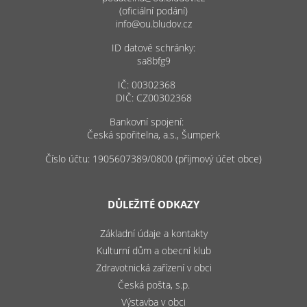
(oficiální podání)
info@ou.bludov.cz
ID datové schránky:
sa8bfg9
IČ: 00302368
DIČ: CZ00302368
Bankovní spojení:
Česká spořitelna, a.s., Šumperk
Číslo účtu: 1905607389/0800 (příjmový účet obce)
DŮLEŽITÉ ODKAZY
Základní údaje a kontakty
Kulturní dům a obecní klub
Zdravotnická zařízení v obci
Česká pošta, s.p.
Výstavba v obci