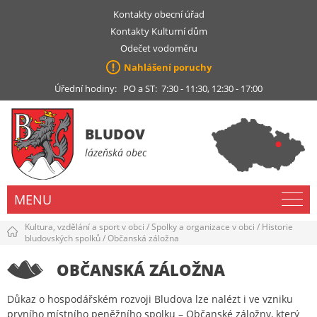
Kontakty obecní úřad
Kontakty Kulturní dům
Odečet vodoměru
Nahlášení poruchy
Úřední hodiny: PO a ST: 7:30 - 11:30, 12:30 - 17:00
BLUDOV
lázeňská obec
MENU
Kultura, vzdělání a sport v obci
/
Spolky a organizace v obci
/
Historie
bludovských spolků
/
Občanská záložna
OBČANSKÁ ZÁLOŽNA
Důkaz o hospodářském rozvoji Bludova lze nalézt i ve vzniku
prvního místního peněžního spolku – Občanské záložny, který