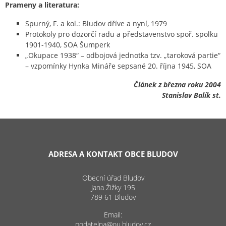
Prameny a literatura:
Spurný, F. a kol.: Bludov dříve a nyní, 1979
Protokoly pro dozorčí radu a představenstvo spoř. spolku
1901-1940, SOA Šumperk
„Okupace 1938“ – odbojová jednotka tzv. „taroková partie“
– vzpomínky Hynka Mináře sepsané 20. října 1945, SOA
Článek z března roku 2004
Stanislav Balík st.
ADRESA A KONTAKT OBCE BLUDOV
Obecní úřad Bludov
Jana Žižky 195
789 61 Bludov
Email:
podatelna@ou.bludov.cz