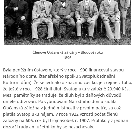
Členové Občanské záložny v Bludově roku
1896.
Byla peněžním ústavem, který v roce 1900 financoval stavbu
Národního domu čtenářského spolku Svatopluk (dnešní
Kulturní dům). Že se jednalo o značnou částku, je zřejmé z toho,
že ještě v roce 1928 činil dluh Svatopluku v záložně 29.940 Kčs.
Mezi pamětníky se traduje, že dluh byl z daňových důvodů
uměle udržován. Po vybudování Národního domu sídlila
Občanská záložna v jedné místnosti v prvním patře, za což
platila Svatopluku nájem. V roce 1922 vzrostl počet členů
záložny na 606, což byl trojnásobek r. 1907. Protokoly z jednání
dozorčí rady ani účetní knihy se nezachovaly.