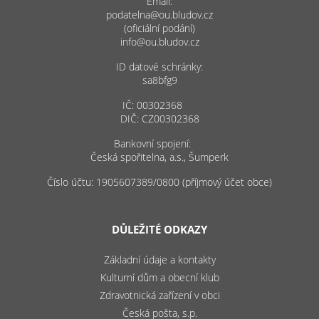
Email:
podatelna@ou.bludov.cz
(oficiální podání)
info@ou.bludov.cz
ID datové schránky:
sa8bfg9
IČ: 00302368
DIČ: CZ00302368
Bankovní spojení:
Česká spořitelna, a.s., Šumperk
Číslo účtu: 1905607389/0800 (příjmový účet obce)
DŮLEŽITÉ ODKAZY
Základní údaje a kontakty
Kulturní dům a obecní klub
Zdravotnická zařízení v obci
Česká pošta, s.p.