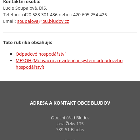
Kontaktní osoba:
Lucie Šoupalová, DiS.
Telefon: +420 583 301 436 nebo +420 605 254 426
Email:
soupalova@ou.bludov.cz
Tato rubrika obsahuje:
Odpadové hospodářství
MESOH (Motivační a evidenční systém odpadového
hospodářství)
ADRESA A KONTAKT OBCE BLUDOV
Obecní úřad Bludov
Jana Žižky 195
789 61 Bludov