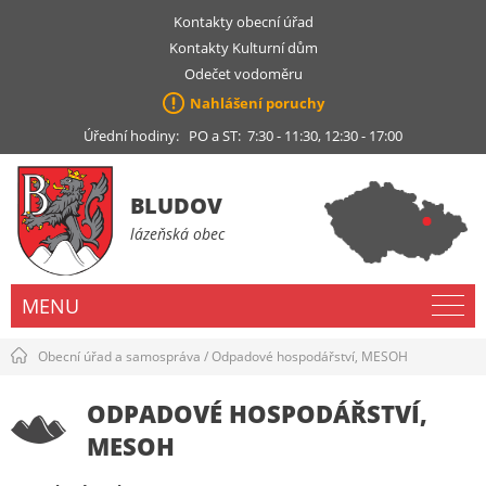
Kontakty obecní úřad
Kontakty Kulturní dům
Odečet vodoměru
Nahlášení poruchy
Úřední hodiny: PO a ST: 7:30 - 11:30, 12:30 - 17:00
BLUDOV
lázeňská obec
MENU
Obecní úřad a samospráva
/
Odpadové hospodářství, MESOH
ODPADOVÉ HOSPODÁŘSTVÍ,
MESOH