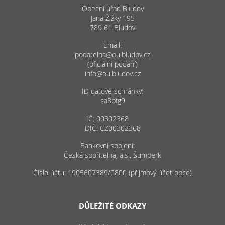
Obecní úřad Bludov
Jana Žižky 195
789 61 Bludov
Email:
podatelna@ou.bludov.cz
(oficiální podání)
info@ou.bludov.cz
ID datové schránky:
sa8bfg9
IČ: 00302368
DIČ: CZ00302368
Bankovní spojení:
Česká spořitelna, a.s., Šumperk
Číslo účtu: 1905607389/0800 (příjmový účet obce)
DŮLEŽITÉ ODKAZY