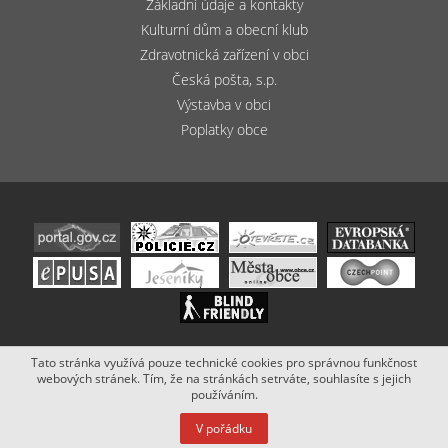
Základní údaje a kontakty
Kulturní dům a obecní klub
Zdravotnická zařízení v obci
Česká pošta, s.p.
Výstavba v obci
Poplatky obce
Tato stránka využívá pouze technické cookies pro správnou funkčnost
Copyright (c) 2020 - 2019 Obec Bludov. Stránky vytvořil a spravuje
webových stránek. Tím, že na stránkách setrváte, souhlasíte s jejich
Netsimple
.
používáním.
V pořádku