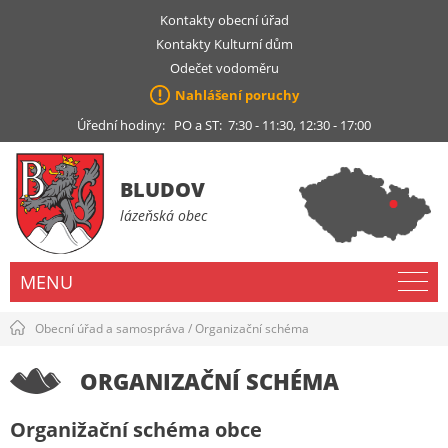
Kontakty obecní úřad
Kontakty Kulturní dům
Odečet vodoměru
Nahlášení poruchy
Úřední hodiny: PO a ST: 7:30 - 11:30, 12:30 - 17:00
BLUDOV
lázeňská obec
MENU
Obecní úřad a samospráva
/
Organizační schéma
ORGANIZAČNÍ SCHÉMA
Organižační schéma obce