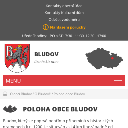
Kontakty obecní úřad
Kontakty Kulturní dům
Odečet vodoměru
Nahlášení poruchy
Úřední hodiny: PO a ST: 7:30 - 11:30, 12:30 - 17:00
BLUDOV
lázeňská obec
MENU
O obci Bludov
/
O Bludově
/
Poloha obce Bludov
POLOHA OBCE BLUDOV
Bludov, který se poprvé nepřímo připomíná v historických
pramenech k r. 1200, je situován asi 4 km jihozápadně od