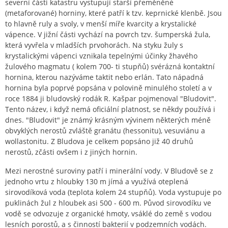
severní části katastru vystupují starší přeměněné
(metaforované) horniny, které patří k tzv. keprnické klenbě. Jsou
to hlavně ruly a svoly, v menší míře kvarcity a krystalické
vápence. V jižní části vychází na povrch tzv. šumperská žula,
která vyvřela v mladších prvohorách. Na styku žuly s
krystalickými vápenci vznikala tepelnými účinky žhavého
žulového magmatu ( kolem 700- ti stupňů) svérázná kontaktní
hornina, kterou nazýváme taktit nebo erlán. Tato nápadná
hornina byla poprvé popsána v polovině minulého století a v
roce 1884 ji bludovský rodák R. Kašpar pojmenoval "Bludovit".
Tento název, i když nemá oficiální platnost, se někdy používá i
dnes. "Bludovit" je známý krásným vývinem některých méně
obvyklých nerostů zvláště granátu (hessonitu), vesuviánu a
wollastonitu. Z Bludova je celkem popsáno již 40 druhů
nerostů, zčásti ovšem i z jiných hornin.
Mezi nerostné suroviny patří i minerální vody. V Bludově se z
jednoho vrtu z hloubky 130 m jímá a využívá oteplená
sirovodíková voda (teplota kolem 24 stupňů). Voda vystupuje po
puklinách žul z hloubek asi 500 - 600 m. Původ sirovodíku ve
vodě se odvozuje z organické hmoty, vsáklé do země s vodou
lesních porostů, a s činností bakterií v podzemních vodách.