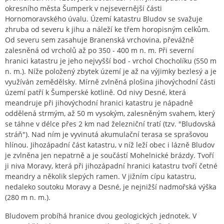
okresního města Šumperk v nejsevernější části
Hornomoravského úvalu. Území katastru Bludov se svažuje
zhruba od severu k jihu a náleží ke třem horopisným celkům.
Od severu sem zasahuje Branenská vrchovina, převážně
zalesněná od vrcholů až po 350 - 400 m n. m. Při severní
hranici katastru je jeho nejvyšší bod - vrchol Chocholíku (550 m
n. m.). Níže položený zbytek území je až na výjimky bezlesý a je
využíván zemědělsky. Mírně zvlněná plošina jihovýchodní části
území patří k Šumperské kotlině. Od nivy Desné, která
meandruje při jihovýchodní hranici katastru je nápadně
oddělená strmým, až 50 m vysokým, zalesněným svahem, který
se táhne v délce přes 2 km nad železniční tratí (tzv. "Bludovská
stráň"). Nad ním je vyvinutá akumulační terasa se sprašovou
hlínou. Jihozápadní část katastru, v níž leží obec i lázně Bludov
je zvlněna jen nepatrně a je součástí Mohelnické brázdy. Tvoří
ji niva Moravy, která při jihozápadní hranici katastru tvoří četné
meandry a několik slepých ramen. V jižním cípu katastru,
nedaleko soutoku Moravy a Desné, je nejnižší nadmořská výška
(280 m n. m.).
Bludovem probíhá hranice dvou geologických jednotek. V