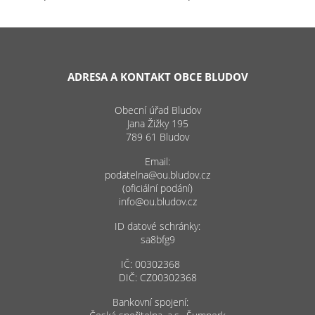
ADRESA A KONTAKT OBCE BLUDOV
Obecní úřad Bludov
Jana Žižky 195
789 61 Bludov
Email:
podatelna@ou.bludov.cz
(oficiální podání)
info@ou.bludov.cz
ID datové schránky:
sa8bfg9
IČ: 00302368
DIČ: CZ00302368
Bankovní spojení: