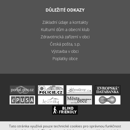
DŮLEŽITÉ ODKAZY
Základní údaje a kontakty
Kulturní dům a obecní klub
Zdravotnická zařízení v obci
Česká pošta, s.p.
Výstavba v obci
Poplatky obce
Tato stránka využívá pouze technické cookies pro správnou funkčnost
Copyright (c) 2020 - 2019 Obec Bludov. Stránky vytvořil a spravuje