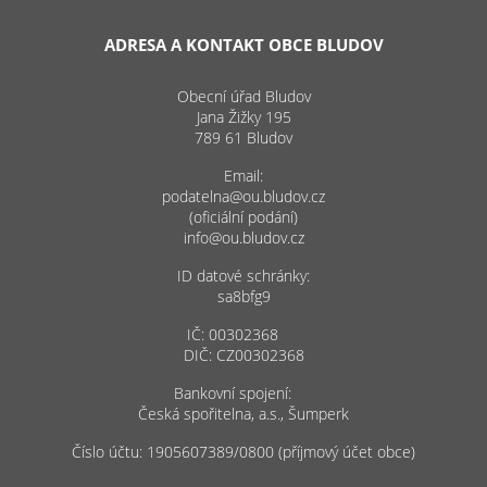
ADRESA A KONTAKT OBCE BLUDOV
Obecní úřad Bludov
Jana Žižky 195
789 61 Bludov
Email:
podatelna@ou.bludov.cz
(oficiální podání)
info@ou.bludov.cz
ID datové schránky:
sa8bfg9
IČ: 00302368
DIČ: CZ00302368
Bankovní spojení:
Česká spořitelna, a.s., Šumperk
Číslo účtu: 1905607389/0800 (příjmový účet obce)