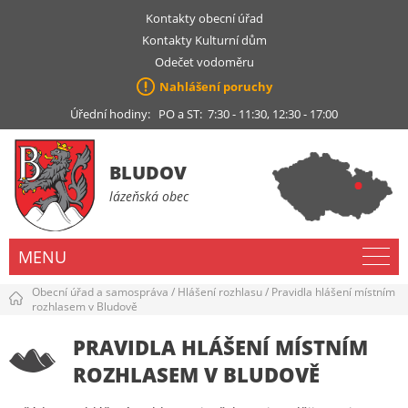
Kontakty obecní úřad
Kontakty Kulturní dům
Odečet vodoměru
Nahlášení poruchy
Úřední hodiny: PO a ST: 7:30 - 11:30, 12:30 - 17:00
BLUDOV
lázeňská obec
MENU
Obecní úřad a samospráva
/
Hlášení rozhlasu
/
Pravidla hlášení místním
rozhlasem v Bludově
PRAVIDLA HLÁŠENÍ MÍSTNÍM
ROZHLASEM V BLUDOVĚ