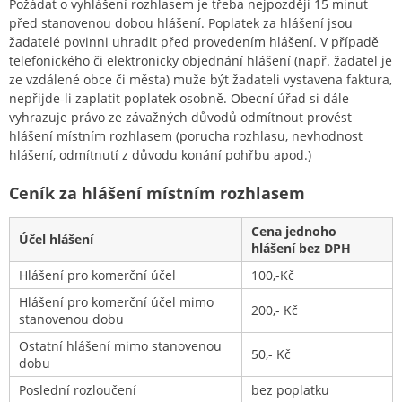
Požádat o vyhlášení rozhlasem je třeba nejpozději 15 minut
před stanovenou dobou hlášení. Poplatek za hlášení jsou
žadatelé povinni uhradit před provedením hlášení. V případě
telefonického či elektronicky objednání hlášení (např. žadatel je
ze vzdálené obce či města) muže být žadateli vystavena faktura,
nepřijde-li zaplatit poplatek osobně. Obecní úřad si dále
vyhrazuje právo ze závažných důvodů odmítnout provést
hlášení místním rozhlasem (porucha rozhlasu, nevhodnost
hlášení, odmítnutí z důvodu konání pohřbu apod.)
Ceník za hlášení místním rozhlasem
Cena jednoho
Účel hlášení
hlášení bez DPH
Hlášení pro komerční účel
100,-Kč
Hlášení pro komerční účel mimo
200,- Kč
stanovenou dobu
Ostatní hlášení mimo stanovenou
50,- Kč
dobu
Poslední rozloučení
bez poplatku