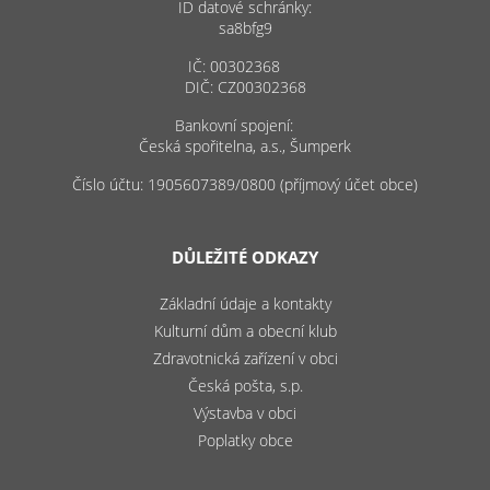
ID datové schránky:
sa8bfg9
IČ: 00302368
DIČ: CZ00302368
Bankovní spojení:
Česká spořitelna, a.s., Šumperk
Číslo účtu: 1905607389/0800 (příjmový účet obce)
DŮLEŽITÉ ODKAZY
Základní údaje a kontakty
Kulturní dům a obecní klub
Zdravotnická zařízení v obci
Česká pošta, s.p.
Výstavba v obci
Poplatky obce