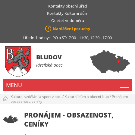
Kontakty obecní úřad
Kontakty Kulturní dům
Odečet vodoměru
Nahlášení poruchy
Úřední hodiny: PO a ST: 7:30 - 11:30, 12:30 - 17:00
BLUDOV
lázeňská obec
MENU
Kultura, vzdělání a sport v obci
/
Kulturní dům a obecní klub
/
Pronájem -
obsazenost, ceníky
PRONÁJEM - OBSAZENOST,
CENÍKY