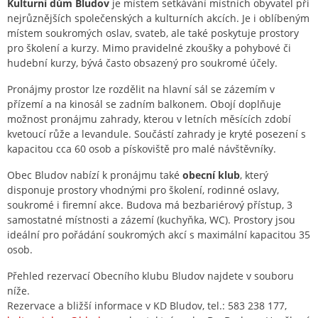
Kulturní dům Bludov
je místem setkávání místních obyvatel při
nejrůznějších společenských a kulturních akcích. Je i oblíbeným
místem soukromých oslav, svateb, ale také poskytuje prostory
pro školení a kurzy. Mimo pravidelné zkoušky a pohybové či
hudební kurzy, bývá často obsazený pro soukromé účely.
Pronájmy prostor lze rozdělit na hlavní sál se zázemím v
přízemí a na kinosál se zadním balkonem. Obojí doplňuje
možnost pronájmu zahrady, kterou v letních měsících zdobí
kvetoucí růže a levandule. Součástí zahrady je kryté posezení s
kapacitou cca 60 osob a pískoviště pro malé návštěvníky.
Obec Bludov nabízí k pronájmu také
obecní klub
, který
disponuje prostory vhodnými pro školení, rodinné oslavy,
soukromé i firemní akce. Budova má bezbariérový přístup, 3
samostatné místnosti a zázemí (kuchyňka, WC). Prostory jsou
ideální pro pořádání soukromých akcí s maximální kapacitou 35
osob.
Přehled rezervací Obecního klubu Bludov najdete v souboru
níže.
Rezervace a bližší informace v KD Bludov, tel.: 583 238 177,