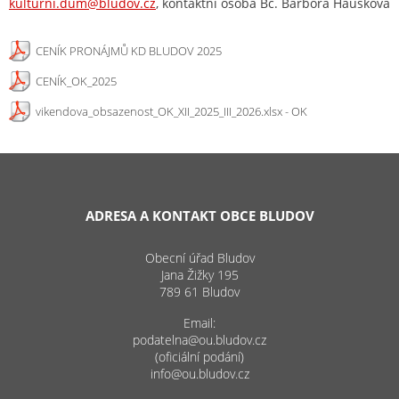
kulturni.dum@bludov.cz
, kontaktní osoba Bc. Barbora Haušková
CENÍK PRONÁJMŮ KD BLUDOV 2025
CENÍK_OK_2025
vikendova_obsazenost_OK_XII_2025_III_2026.xlsx - OK
ADRESA A KONTAKT OBCE BLUDOV
Obecní úřad Bludov
Jana Žižky 195
789 61 Bludov
Email:
podatelna@ou.bludov.cz
(oficiální podání)
info@ou.bludov.cz