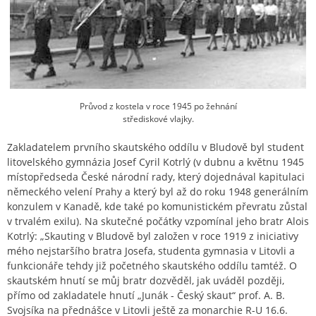
Průvod z kostela v roce 1945 po žehnání
střediskové vlajky.
Zakladatelem prvního skautského oddílu v Bludově byl student
litovelského gymnázia Josef Cyril Kotrlý (v dubnu a květnu 1945
místopředseda České národní rady, který dojednával kapitulaci
německého velení Prahy a který byl až do roku 1948 generálním
konzulem v Kanadě, kde také po komunistickém převratu zůstal
v trvalém exilu). Na skutečné počátky vzpomínal jeho bratr Alois
Kotrlý: „Skauting v Bludově byl založen v roce 1919 z iniciativy
mého nejstaršího bratra Josefa, studenta gymnasia v Litovli a
funkcionáře tehdy již početného skautského oddílu tamtéž. O
skautském hnutí se můj bratr dozvěděl, jak uváděl později,
přímo od zakladatele hnutí „Junák - Český skaut“ prof. A. B.
Svojsíka na přednášce v Litovli ještě za monarchie R-U 16.6.