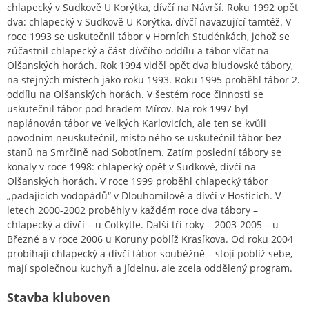
chlapecký v Sudkově U Korýtka, dívčí na Návrší. Roku 1992 opět
dva: chlapecký v Sudkově U Korýtka, dívčí navazující tamtéž. V
roce 1993 se uskutečnil tábor v Horních Studénkách, jehož se
zúčastnil chlapecký a část dívčího oddílu a tábor vlčat na
Olšanských horách. Rok 1994 viděl opět dva bludovské tábory,
na stejných místech jako roku 1993. Roku 1995 proběhl tábor 2.
oddílu na Olšanských horách. V šestém roce činnosti se
uskutečnil tábor pod hradem Mírov. Na rok 1997 byl
naplánován tábor ve Velkých Karlovicích, ale ten se kvůli
povodním neuskutečnil, místo něho se uskutečnil tábor bez
stanů na Smrčině nad Sobotínem. Zatím poslední tábory se
konaly v roce 1998: chlapecký opět v Sudkově, dívčí na
Olšanských horách. V roce 1999 proběhl chlapecký tábor
„padajících vodopádů“ v Dlouhomilově a dívčí v Hosticích. V
letech 2000-2002 proběhly v každém roce dva tábory –
chlapecký a dívčí – u Cotkytle. Další tři roky – 2003-2005 – u
Březné a v roce 2006 u Koruny poblíž Krasíkova. Od roku 2004
probíhají chlapecký a dívčí tábor souběžně – stojí poblíž sebe,
mají společnou kuchyň a jídelnu, ale zcela oddělený program.
Stavba kluboven