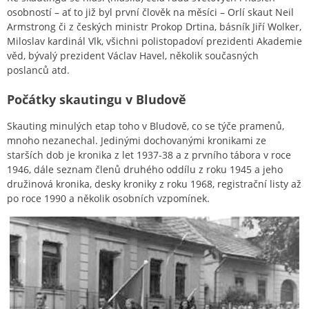
osobností – ať to již byl první člověk na měsíci – Orlí skaut Neil
Armstrong či z českých ministr Prokop Drtina, básník Jiří Wolker,
Miloslav kardinál Vlk, všichni polistopadoví prezidenti Akademie
věd, bývalý prezident Václav Havel, několik současných
poslanců atd.
Počátky skautingu v Bludově
Skauting minulých etap toho v Bludově, co se týče pramenů,
mnoho nezanechal. Jedinými dochovanými kronikami ze
starších dob je kronika z let 1937-38 a z prvního tábora v roce
1946, dále seznam členů druhého oddílu z roku 1945 a jeho
družinová kronika, desky kroniky z roku 1968, registrační listy až
po roce 1990 a několik osobních vzpomínek.