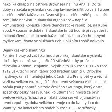
několika chlapci na ostrově Brownsea na jihu Anglie. Od té
doby se začala myšlenka skauting lavinovitě šířit po celé Evropě
a celém světě, takže v současnosti je na celém světě pouze pět
zemí, kde neexistuje skautská organizace – např. v
komunistické Korejské lidově demokratické republice, na Kubě
apod. V současné době má skautské hnutí hodně přes padesát
milionů členů a nikdo nedokáže spočítat, koho všechno svými
myšlenkami života ve službách Bohu, bližním i sobě ovlivnilo.
Dějiny českého skautingu
Poměrně brzy od začátku hnutí pronikají skautské myšlenky i
do českých zemí, kam je přináší středoškolský profesor
tělocviku Antonín Benjamin Svojsík, a to již v roce 1911 – v roce
1912 uskutečnil první tábor pod hradem Lipnicí u Orlovské
myslivny, kam šli tehdejší jeho účastníci z Prahy pěšky a věci si
vezli na velkém vozíku. Ještě před první světovou válkou se tak
začala psát pohnutá historie českého skautingu, který dostal
specificky český název Junák. Po utlumení činnosti za první
světové války přichází první zlatá doba českého junáctví za
první republiky, doba velkého rozvoje co do kvality, i co do
kvantity. Na konci tohoto období v roce 1938 sdružovaly