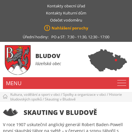
Kontakty obecní úřad
Kontakty Kulturní dům
Odečet vodoměru
Nahlášení poruchy
Úřední hodiny: PO a ST: 7:30 - 11:30, 12:30 - 17:00
BLUDOV
lázeňská obec
MENU
Kultura, vzdělání a sport v obci
/
Spolky a organizace v obci
/
Historie
bludovských spolků
/
Skauting v Bludově
SKAUTING V BLUDOVĚ
V roce 1907 uskutečnil anglický generál Robert Baden-Powell
první skautský tábor na světě – v červenci a srpnu tábořil s