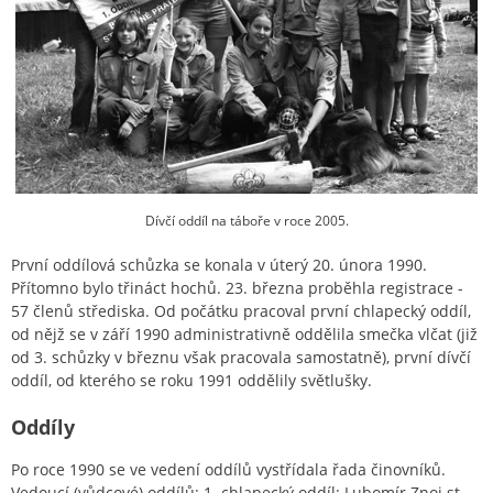
Dívčí oddíl na táboře v roce 2005.
První oddílová schůzka se konala v úterý 20. února 1990.
Přítomno bylo třináct hochů. 23. března proběhla registrace -
57 členů střediska. Od počátku pracoval první chlapecký oddíl,
od nějž se v září 1990 administrativně oddělila smečka vlčat (již
od 3. schůzky v březnu však pracovala samostatně), první dívčí
oddíl, od kterého se roku 1991 oddělily světlušky.
Oddíly
Po roce 1990 se ve vedení oddílů vystřídala řada činovníků.
Vedoucí (vůdcové) oddílů: 1. chlapecký oddíl: Lubomír Znoj st.