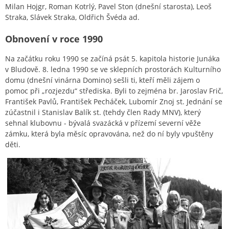
Milan Hojgr, Roman Kotrlý, Pavel Ston (dnešní starosta), Leoš
Straka, Slávek Straka, Oldřich Švéda ad.
Obnovení v roce 1990
Na začátku roku 1990 se začíná psát 5. kapitola historie Junáka
v Bludově. 8. ledna 1990 se ve sklepních prostorách Kulturního
domu (dnešní vinárna Domino) sešli ti, kteří měli zájem o
pomoc při „rozjezdu“ střediska. Byli to zejména br. Jaroslav Frič,
František Pavlů, František Pecháček, Lubomír Znoj st. Jednání se
zúčastnil i Stanislav Balík st. (tehdy člen Rady MNV), který
sehnal klubovnu - bývalá svazácká v přízemí severní věže
zámku, která byla měsíc opravována, než do ní byly vpuštěny
děti.