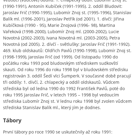
(1990-1991), Antonín Kubíček (1991-1995). 2. oddíl Bludovit:
Jaroslav Frič (1990-1995), Lubomír Znoj st. (1995-1996), Stanislav
Balík ml. (1996-2001), Jaroslav Petřík (od 2001). 1. dívčí: Jiřina
Kubíčková (1990 - 95), Marie Znojová (1996- 98), Martina
Vařeková (1998-2000), Lubomír Znoj ml. (2000-2002), Lucie
Novotná (2002-2003), Ivana Novotná ml. (2003-2005), Petra
Novotná (od 2005). 2. dívčí - světlušky: Jaroslav Frič (1991-1992).
469. klub oldskautů: Oldřich Pavlů (1990-1998), Lubomír Znoj st.
(1998-1999), Jaroslav Frič (od 1999). Od listopadu 1990 do
počátku roku 1993 pod bludovským střediskem sudkovští
skauti. Od roku 1996 do roku 1998 byl v bludovském středisku
registrován 3. oddíl Šedí vlci Šumperk. V současné době pracují
tři oddíly: 1. dívčí, 2. chlapecký a oddíl oldskautů. Vůdcem
střediska byl od ledna 1990 do 1992 František Pavlů, poté do
roku 1995 Jaroslav Frič, v letech 1995 – 1998 byl vedoucím
střediska Lubomír Znoj st. V lednu roku 1998 byl zvolen vůdcem
střediska Stanislav Balík ml., který jím je dodnes.
Tábory
První tábory po roce 1990 se uskutečnily až roku 1991: