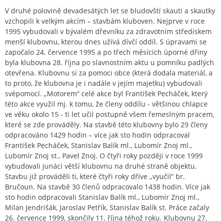
V druhé polovině devadesátých let se bludovští skauti a skautky
vzchopili k velkým akcím – stavbám kluboven. Nejprve v roce
1995 vybudovali v bývalém dřevníku za zdravotním střediskem
menší klubovnu, kterou dnes užívá dívčí oddíl. S úpravami se
započalo 24. července 1995 a po třech měsících úporné dřiny
byla klubovna 28. října po slavnostním aktu u pomníku padlých
otevřena. Klubovnu si za pomoci obce (která dodala materiál, a
to proto, že klubovna je i nadále v jejím majetku) vybudovali
svépomocí. „Motorem“ celé akce byl František Pecháček, který
této akce využil mj. k tomu, že členy oddílu - většinou chlapce
ve věku okolo 15 - ti let učil postupně všem řemeslným pracem,
které se zde prováděly. Na stavbě této klubovny bylo 29 členy
odpracováno 1429 hodin – více jak sto hodin odpracoval
František Pecháček, Stanislav Balík ml., Lubomír Znoj ml.,
Lubomír Znoj st., Pavel Znoj. O čtyři roky později v roce 1999
vybudovali junáci větší klubovnu na druhé straně objektu.
Stavbu již prováděli ti, které čtyři roky dříve „vyučil“ br.
Bručoun. Na stavbě 30 členů odpracovalo 1438 hodin. Více jak
sto hodin odpracovali Stanislav Balík ml., Lubomír Znoj ml.,
Milan Jendrišák, Jaroslav Petřík, Stanislav Balík st. Práce začaly
26. července 1999, skončily 11. října téhož roku. Klubovnu 27.