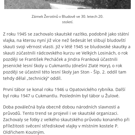
Zámek Žerotínů v Bludově ve 30. letech 20.
století.
Z roku 1945 se zachovalo skautské razítko, podobně jako státní
vlajka, na kterou nyní již více než šedesát let slibují bludovští
skauti svoji věrnost vlasti. Již v létě 1945 se bludovské skautky a
skauti zúčastnili rádcovského kurzu ve Velkých Losinách, o rok
později se František Pecháček a Jindra Franková účastnili
Jesenické lesní školy u Cukmantlu (dnešní Zlaté Hory), o rok
později se účastnil této lesní školy Jan Ston - Šíp. 2. oddíl tam
tehdy dělal „technický“ oddíl.
První tábor se konal roku 1946 u Opatovického rybníka. Další
byl roku 1947 u Cukmantlu. Posledním byl tábor u Žulové.
Doba poválečná byla obecně dobou národních slavností a
průvodů. Tento trend se projevil i ve skautské organizaci.
Zachovaly se fotky z velkého skautského průvodu konaného při
příležitosti svěcení střediskové vlajky v místním kostele P.
Oldřichem Koutným.