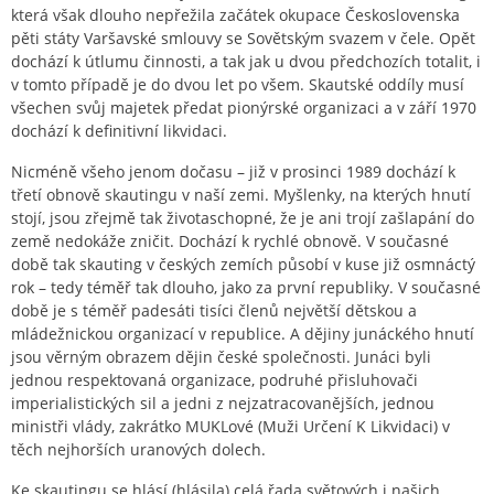
která však dlouho nepřežila začátek okupace Československa
pěti státy Varšavské smlouvy se Sovětským svazem v čele. Opět
dochází k útlumu činnosti, a tak jak u dvou předchozích totalit, i
v tomto případě je do dvou let po všem. Skautské oddíly musí
všechen svůj majetek předat pionýrské organizaci a v září 1970
dochází k definitivní likvidaci.
Nicméně všeho jenom dočasu – již v prosinci 1989 dochází k
třetí obnově skautingu v naší zemi. Myšlenky, na kterých hnutí
stojí, jsou zřejmě tak životaschopné, že je ani trojí zašlapání do
země nedokáže zničit. Dochází k rychlé obnově. V současné
době tak skauting v českých zemích působí v kuse již osmnáctý
rok – tedy téměř tak dlouho, jako za první republiky. V současné
době je s téměř padesáti tisíci členů největší dětskou a
mládežnickou organizací v republice. A dějiny junáckého hnutí
jsou věrným obrazem dějin české společnosti. Junáci byli
jednou respektovaná organizace, podruhé přisluhovači
imperialistických sil a jedni z nejzatracovanějších, jednou
ministři vlády, zakrátko MUKLové (Muži Určení K Likvidaci) v
těch nejhorších uranových dolech.
Ke skautingu se hlásí (hlásila) celá řada světových i našich