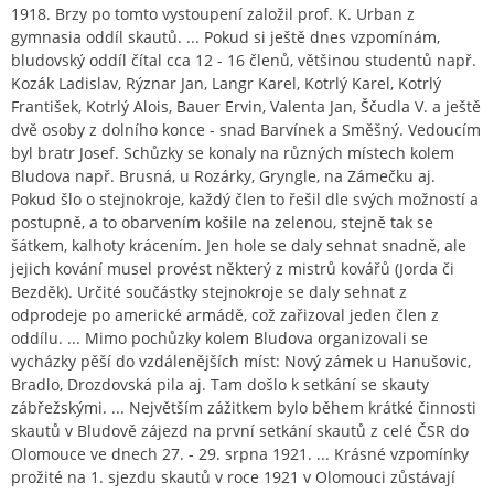
1918. Brzy po tomto vystoupení založil prof. K. Urban z
gymnasia oddíl skautů. ... Pokud si ještě dnes vzpomínám,
bludovský oddíl čítal cca 12 - 16 členů, většinou studentů např.
Kozák Ladislav, Rýznar Jan, Langr Karel, Kotrlý Karel, Kotrlý
František, Kotrlý Alois, Bauer Ervin, Valenta Jan, Ščudla V. a ještě
dvě osoby z dolního konce - snad Barvínek a Směšný. Vedoucím
byl bratr Josef. Schůzky se konaly na různých místech kolem
Bludova např. Brusná, u Rozárky, Gryngle, na Zámečku aj.
Pokud šlo o stejnokroje, každý člen to řešil dle svých možností a
postupně, a to obarvením košile na zelenou, stejně tak se
šátkem, kalhoty krácením. Jen hole se daly sehnat snadně, ale
jejich kování musel provést některý z mistrů kovářů (Jorda či
Bezděk). Určité součástky stejnokroje se daly sehnat z
odprodeje po americké armádě, což zařizoval jeden člen z
oddílu. ... Mimo pochůzky kolem Bludova organizovali se
vycházky pěší do vzdálenějších míst: Nový zámek u Hanušovic,
Bradlo, Drozdovská pila aj. Tam došlo k setkání se skauty
zábřežskými. ... Největším zážitkem bylo během krátké činnosti
skautů v Bludově zájezd na první setkání skautů z celé ČSR do
Olomouce ve dnech 27. - 29. srpna 1921. ... Krásné vzpomínky
prožité na 1. sjezdu skautů v roce 1921 v Olomouci zůstávají