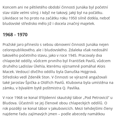
Koncem ani ne pětiletého období činnosti Junáka byl početní
stav stále velmi silný, i když ne takový, jaký byl na počátku.
Likvidace se ho proto na začátku roku 1950 silně dotkla, neboť
bludovské středisko mělo již i docela značný majetek.
1968 - 1970
Pražské jaro přineslo s sebou obnovení činnosti Junáka nejen
celorepublikového, ale i bludovského. Zdaleka však nedosáhl
takového početního stavu, jako v roce 1945. Pracovaly dva
chlapecké oddíly, vůdcem prvního byl František Pavlů, vůdcem
druhého Ladislav Úlehla, kterému významně pomáhal Alois
Macek. Vedoucí dívčího oddílu byla Danuška Hojgrová.
Středisko vedl Zdeněk Ston. V činnosti se výrazně angažovali
také Jaroslav Špička a Oldřich Pavlů. Klubovna byla umístěna na
zámku, v bývalém bytě poštmistra Q. Pavlíka.
V roce 1968 se konal třítýdenní skautský tábor „Pod Petrovicó“ u
Bludova. Účastnili se jej členové obou chlapeckých oddílů. O
rok později se konal tábor v Jakubovicích. Mezi tehdejšími členy
najdeme řadu zajímavých jmen – podle abecedy namátkou