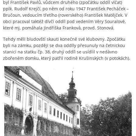
byl František Pavlů, vůdcem druhého (zpočátku oddíl vlčat)
pplk. Rudolf Krejčí, po něm od roku 1947 František Pecháček –
Bručoun, vedoucím třetího (roverského) František Matějček. V
obci pracoval taktéž dívčí oddíl pod vedením Věry Souralové,
které mj. pomáhala Jindřiška Franková, provd. Stonová.
Tehdy měli bludovští skauti konečně své klubovny. Zpočátku
byli na zámku, později se dva oddíly přesunuly na četnickou
stanici na statku čp. 38, druhý oddíl se usídlil v nedávno
zbořeném domku, který patřil rodině Krušinských (v potokách).