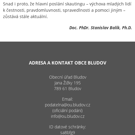
Snad i proto, že hlavní poslání skautingu – výchova mladých lidí
k čestnosti, pravdomluvnosti, spravedlnosti a pomoci jiným –
zůstává stále aktuální.
Doc. PhDr. Stanislav Balík, Ph.D.
ADRESA A KONTAKT OBCE BLUDOV
Obecní úřad Bludov
Jana Žižky 195
789 61 Bludov
Email:
podatelna@ou.bludov.cz
(oficiální podání)
info@ou.bludov.cz
ID datové schránky:
sa8bfg9