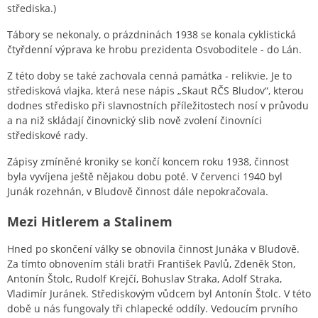
střediska.)
Tábory se nekonaly, o prázdninách 1938 se konala cyklistická
čtyřdenní výprava ke hrobu prezidenta Osvoboditele - do Lán.
Z této doby se také zachovala cenná památka - relikvie. Je to
středisková vlajka, která nese nápis „Skaut RČS Bludov“, kterou
dodnes středisko při slavnostních příležitostech nosí v průvodu
a na niž skládají činovnický slib nově zvolení činovníci
střediskové rady.
Zápisy zmíněné kroniky se končí koncem roku 1938, činnost
byla vyvíjena ještě nějakou dobu poté. V červenci 1940 byl
Junák rozehnán, v Bludově činnost dále nepokračovala.
Mezi Hitlerem a Stalinem
Hned po skončení války se obnovila činnost Junáka v Bludově.
Za tímto obnovením stáli bratři František Pavlů, Zdeněk Ston,
Antonín Štolc, Rudolf Krejčí, Bohuslav Straka, Adolf Straka,
Vladimír Juránek. Střediskovým vůdcem byl Antonín Štolc. V této
době u nás fungovaly tři chlapecké oddíly. Vedoucím prvního