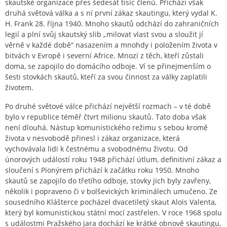
skautské organizace přes šedesát tisíc členů. Přichází však
druhá světová válka a s ní první zákaz skautingu, který vydal K.
H. Frank 28. října 1940. Mnoho skautů odchází do zahraničních
legií a plní svůj skautský slib „milovat vlast svou a sloužit jí
věrně v každé době“ nasazením a mnohdy i položením života v
bitvách v Evropě i severní Africe. Mnozí z těch, kteří zůstali
doma, se zapojilo do domácího odboje. Ví se přinejmenším o
šesti stovkách skautů, kteří za svou činnost za války zaplatili
životem.
Po druhé světové válce přichází největší rozmach – v té době
bylo v republice téměř čtvrt milionu skautů. Tato doba však
není dlouhá. Nástup komunistického režimu s sebou kromě
života v nesvobodě přinesl i zákaz organizace, která
vychovávala lidi k čestnému a svobodnému životu. Od
únorových událostí roku 1948 přichází útlum, definitivní zákaz a
sloučení s Pionýrem přichází k začátku roku 1950. Mnoho
skautů se zapojilo do třetího odboje, stovky jich byly zavřeny,
několik i popraveno či v bolševických kriminálech umučeno. Ze
sousedního Klášterce pocházel dvacetiletý skaut Alois Valenta,
který byl komunistickou státní mocí zastřelen. V roce 1968 spolu
s událostmi Pražského jara dochází ke krátké obnově skautingu,