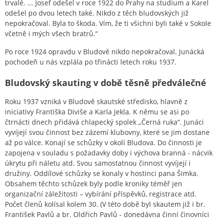
trvalé. ... Josef odešel v roce 1922 do Prahy na studium a Karel
odešel po dvou letech také. Nikdo z těch bludovských již
nepokračoval. Byla to škoda. Vím, že ti všichni byli také v Sokole
včetně i mých všech bratrů.“
Po roce 1924 opravdu v Bludově nikdo nepokračoval. Junácká
pochodeň u nás vzplála po třinácti letech roku 1937.
Bludovský skauting v době těsně předválečné
Roku 1937 vzniká v Bludově skautské středisko, hlavně z
iniciativy Františka Diviše a Karla Jekla. K němu se asi po
čtrnácti dnech přidává chlapecký spolek „Černá ruka“. Junáci
vyvíjejí svou činnost bez zázemí klubovny, které se jim dostane
až po válce. Konají se schůzky v okolí Bludova. Do činnosti je
zapojena v souladu s požadavky doby i výchova branná - nácvik
úkrytu při náletu atd. Svou samostatnou činnost vyvíjejí i
družiny. Oddílové schůzky se konaly v hostinci pana Šimka.
Obsahem těchto schůzek byly podle kroniky téměř jen
organizační záležitosti – vybírání příspěvků, registrace atd.
Počet členů kolísal kolem 30. (V této době byl skautem již i br.
František Pavlů a br. Oldřich Pavlů - donedávna činní činovníci