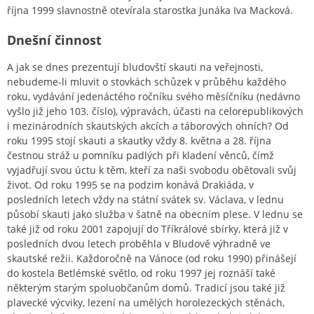
října 1999 slavnostně otevírala starostka Junáka Iva Macková.
Dnešní činnost
A jak se dnes prezentují bludovští skauti na veřejnosti,
nebudeme-li mluvit o stovkách schůzek v průběhu každého
roku, vydávání jedenáctého ročníku svého měsíčníku (nedávno
vyšlo již jeho 103. číslo), výpravách, účasti na celorepublikových
i mezinárodních skautských akcích a táborových ohních? Od
roku 1995 stojí skauti a skautky vždy 8. května a 28. října
čestnou stráž u pomníku padlých při kladení věnců, čímž
vyjadřují svou úctu k těm, kteří za naši svobodu obětovali svůj
život. Od roku 1995 se na podzim konává Drakiáda, v
posledních letech vždy na státní svátek sv. Václava, v lednu
působí skauti jako služba v šatně na obecním plese. V lednu se
také již od roku 2001 zapojují do Tříkrálové sbírky, která již v
posledních dvou letech proběhla v Bludově výhradně ve
skautské režii. Každoročně na Vánoce (od roku 1990) přinášejí
do kostela Betlémské světlo, od roku 1997 jej roznáší také
některým starým spoluobčanům domů. Tradicí jsou také již
plavecké výcviky, lezení na umělých horolezeckých stěnách,