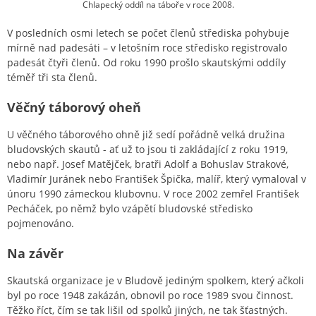
Chlapecký oddíl na táboře v roce 2008.
V posledních osmi letech se počet členů střediska pohybuje
mírně nad padesáti – v letošním roce středisko registrovalo
padesát čtyři členů. Od roku 1990 prošlo skautskými oddíly
téměř tři sta členů.
Věčný táborový oheň
U věčného táborového ohně již sedí pořádně velká družina
bludovských skautů - ať už to jsou ti zakládající z roku 1919,
nebo např. Josef Matějček, bratři Adolf a Bohuslav Strakové,
Vladimír Juránek nebo František Špička, malíř, který vymaloval v
únoru 1990 zámeckou klubovnu. V roce 2002 zemřel František
Pecháček, po němž bylo vzápětí bludovské středisko
pojmenováno.
Na závěr
Skautská organizace je v Bludově jediným spolkem, který ačkoli
byl po roce 1948 zakázán, obnovil po roce 1989 svou činnost.
Těžko říct, čím se tak lišil od spolků jiných, ne tak šťastných.