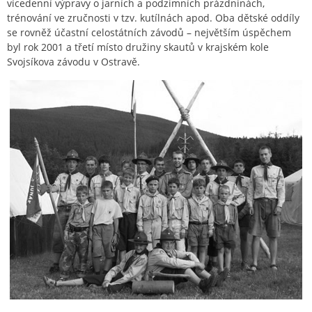
vícedenní výpravy o jarních a podzimních prázdninách,
trénování ve zručnosti v tzv. kutílnách apod. Oba dětské oddíly
se rovněž účastní celostátních závodů – největším úspěchem
byl rok 2001 a třetí místo družiny skautů v krajském kole
Svojsíkova závodu v Ostravě.