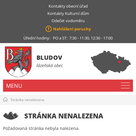
Kontakty obecní úřad
Kontakty Kulturní dům
Odečet vodoměru
Nahlášení poruchy
Úřední hodiny: PO a ST: 7:30 - 11:30, 12:30 - 17:00
BLUDOV
lázeňská obec
MENU
Stránka nenalezena
STRÁNKA NENALEZENA
Požadovaná stránka nebyla nalezena.