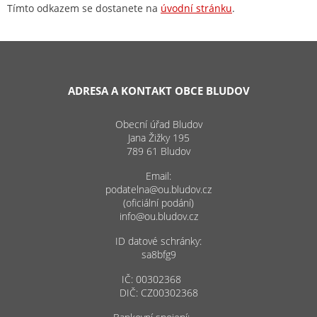
Tímto odkazem se dostanete na
úvodní stránku
.
ADRESA A KONTAKT OBCE BLUDOV
Obecní úřad Bludov
Jana Žižky 195
789 61 Bludov
Email:
podatelna@ou.bludov.cz
(oficiální podání)
info@ou.bludov.cz
ID datové schránky:
sa8bfg9
IČ: 00302368
DIČ: CZ00302368