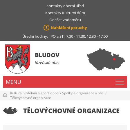
Kontakty obecní úřad
Kontakty Kulturní dům
Odečet vodoměru
Nahlášení poruchy
Úřední hodiny: PO a ST: 7:30 - 11:30, 12:30 - 17:00
BLUDOV
lázeňská obec
MENU
Kultura, vzdělání a sport v obci
/
Spolky a organizace v obci
/
Tělovýchovné organizace
TĚLOVÝCHOVNÉ ORGANIZACE