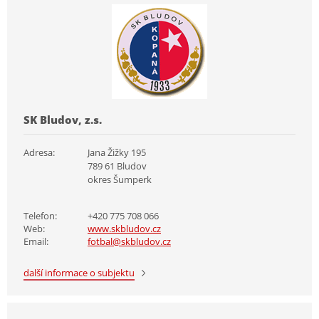
SK Bludov, z.s.
Adresa:
Jana Žižky 195
789 61 Bludov
okres Šumperk
Telefon:
+420 775 708 066
Web:
www.skbludov.cz
Email:
fotbal@skbludov.cz
další informace o subjektu