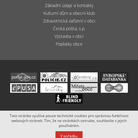
Základní údaje a kontakty
Kulturní dům a obecní klub
Zdravotnická zařízení v obci
Česká pošta, s.p.
Výstavba v obci
Poplatky obce
Tato stránka využívá pouze technické cookies pro správnou funkčnost
Copyright (c) 2020 - 2019 Obec Bludov. Stránky vytvořil a spravuje
webových stránek. Tím, že na stránkách setrváte, souhlasíte s jejich
Netsimple
.
používáním.
V pořádku