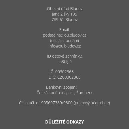
Obecní úřad Bludov
Jana Žižky 195
789 61 Bludov
Email:
podatelna@ou.bludov.cz
(oficiální podání)
info@ou.bludov.cz
ID datové schránky:
sa8bfg9
IČ: 00302368
DIČ: CZ00302368
Bankovní spojení:
Česká spořitelna, a.s., Šumperk
Číslo účtu: 1905607389/0800 (příjmový účet obce)
DŮLEŽITÉ ODKAZY