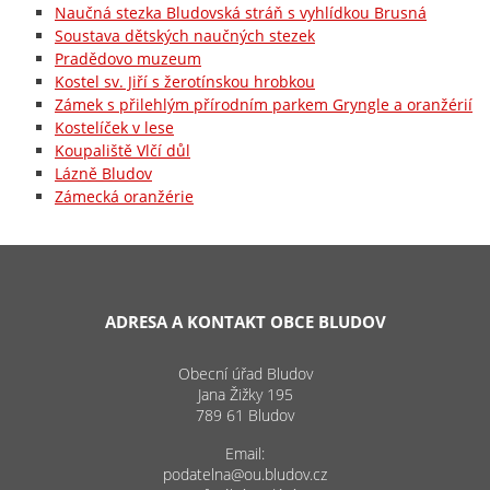
Naučná stezka Bludovská stráň s vyhlídkou Brusná
Soustava dětských naučných stezek
Pradědovo muzeum
Kostel sv. Jiří s žerotínskou hrobkou
Zámek s přilehlým přírodním parkem Gryngle a oranžérií
Kostelíček v lese
Koupaliště Vlčí důl
Lázně Bludov
Zámecká oranžérie
ADRESA A KONTAKT OBCE BLUDOV
Obecní úřad Bludov
Jana Žižky 195
789 61 Bludov
Email:
podatelna@ou.bludov.cz