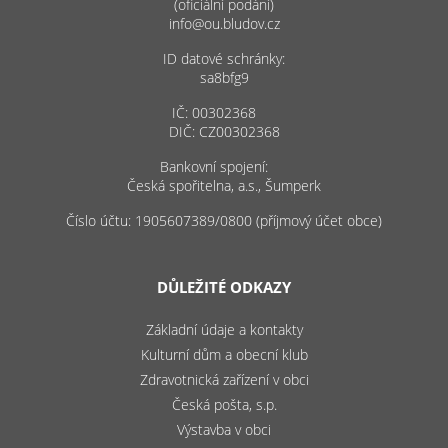
(oficiální podání)
info@ou.bludov.cz
ID datové schránky:
sa8bfg9
IČ: 00302368
DIČ: CZ00302368
Bankovní spojení:
Česká spořitelna, a.s., Šumperk
Číslo účtu: 1905607389/0800 (příjmový účet obce)
DŮLEŽITÉ ODKAZY
Základní údaje a kontakty
Kulturní dům a obecní klub
Zdravotnická zařízení v obci
Česká pošta, s.p.
Výstavba v obci