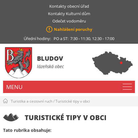
Kontakty obecní úřad
Kontakty Kulturní dům
Odečet vodoměru
Nahlášení poruchy
Úřední hodiny: PO a ST: 7:30 - 11:30, 12:30 - 17:00
BLUDOV
lázeňská obec
MENU
Turistika a cestovní ruch
/
Turistické tipy v obci
TURISTICKÉ TIPY V OBCI
Tato rubrika obsahuje: