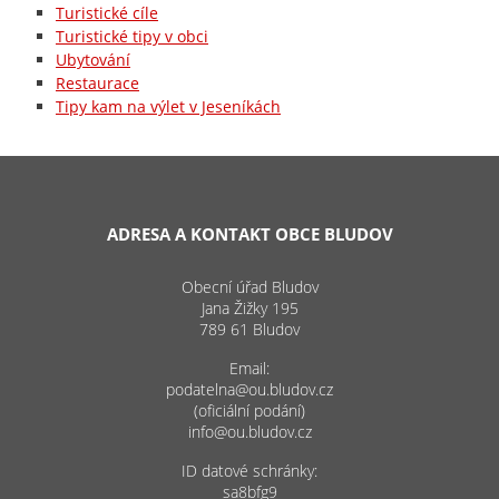
Turistické cíle
Turistické tipy v obci
Ubytování
Restaurace
Tipy kam na výlet v Jeseníkách
ADRESA A KONTAKT OBCE BLUDOV
Obecní úřad Bludov
Jana Žižky 195
789 61 Bludov
Email:
podatelna@ou.bludov.cz
(oficiální podání)
info@ou.bludov.cz
ID datové schránky:
sa8bfg9