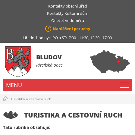
Kontakty obecní úřad
Kontakty Kulturní dům
Odečet vodoměru
Nahlášení poruchy
Úřední hodiny: PO a ST: 7:30 - 11:30, 12:30 - 17:00
BLUDOV
lázeňská obec
MENU
Turistika a cestovní ruch
TURISTIKA A CESTOVNÍ RUCH
Tato rubrika obsahuje: