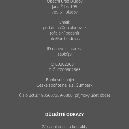
Obecní úřad Bludov
Jana Žižky 195
789 61 Bludov
Email:
podatelna@ou.bludov.cz
(oficiální podání)
info@ou.bludov.cz
ID datové schránky:
sa8bfg9
IČ: 00302368
DIČ: CZ00302368
Bankovní spojení:
Česká spořitelna, a.s., Šumperk
Číslo účtu: 1905607389/0800 (příjmový účet obce)
DŮLEŽITÉ ODKAZY
Základní údaje a kontakty