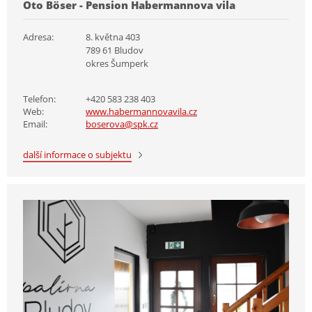
Oto Böser - Pension Habermannova vila
Adresa:
8. května 403
789 61 Bludov
okres Šumperk
Telefon:
+420 583 238 403
Web:
www.habermannovavila.cz
Email:
boserova@spk.cz
další informace o subjektu