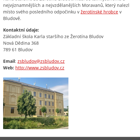
nejvýznamnějších a nejvzdělanějších Moravanů, který nalezl
místo svého posledního odpočinku v
žerotínské hrobce
v
Bludově.
Kontaktní údaje:
Základní škola Karla staršího ze Žerotína Bludov
Nová Dědina 368
789 61 Bludov
Email
:
zsbludov@zsbludov.cz
Web:
http://www.zsbludov.cz