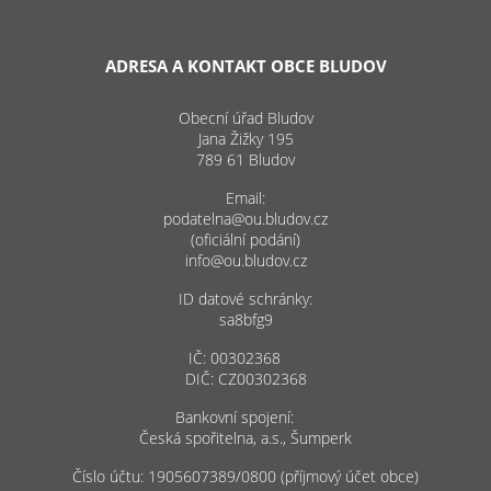
ADRESA A KONTAKT OBCE BLUDOV
Obecní úřad Bludov
Jana Žižky 195
789 61 Bludov
Email:
podatelna@ou.bludov.cz
(oficiální podání)
info@ou.bludov.cz
ID datové schránky:
sa8bfg9
IČ: 00302368
DIČ: CZ00302368
Bankovní spojení:
Česká spořitelna, a.s., Šumperk
Číslo účtu: 1905607389/0800 (příjmový účet obce)