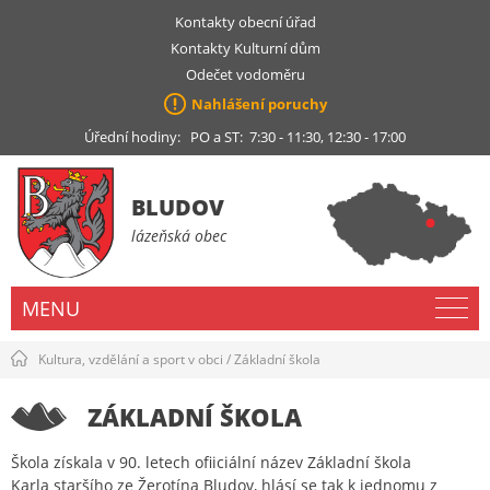
Kontakty obecní úřad
Kontakty Kulturní dům
Odečet vodoměru
Nahlášení poruchy
Úřední hodiny: PO a ST: 7:30 - 11:30, 12:30 - 17:00
BLUDOV
lázeňská obec
MENU
Kultura, vzdělání a sport v obci
/
Základní škola
ZÁKLADNÍ ŠKOLA
Škola získala v 90. letech ofiiciální název Základní škola
Karla staršího ze Žerotína Bludov, hlásí se tak k jednomu z