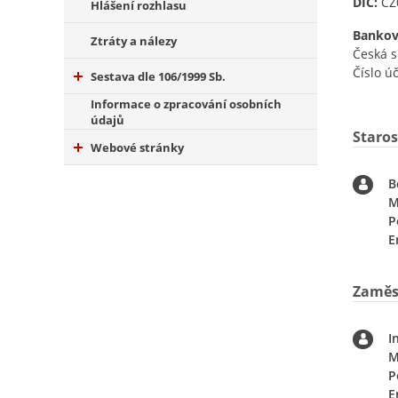
DIČ:
CZ
Hlášení rozhlasu
Bankov
Ztráty a nálezy
Česká s
Číslo ú
Sestava dle 106/1999 Sb.
Informace o zpracování osobních
údajů
Staros
Webové stránky
B
M
P
E
Zaměs
I
M
P
E