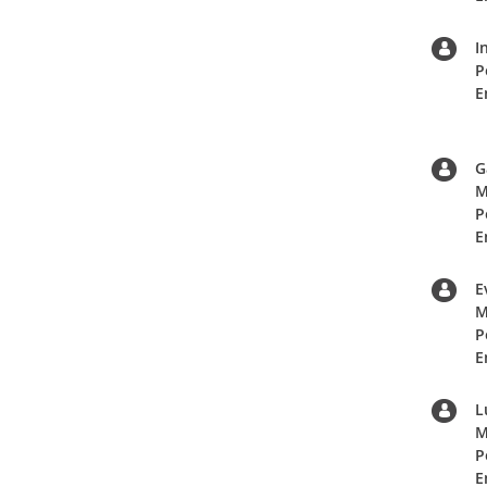
I
P
E
G
M
P
E
E
M
P
E
L
M
P
E