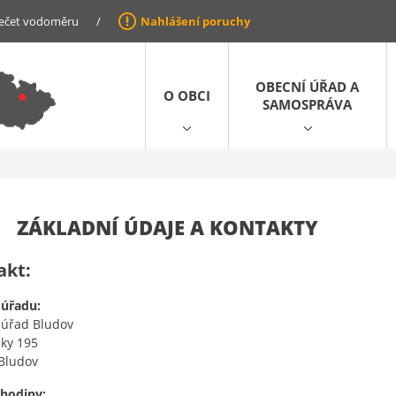
ečet vodoměru
/
Nahlášení poruchy
OBECNÍ ÚŘAD A
O OBCI
SAMOSPRÁVA
ZÁKLADNÍ ÚDAJE A KONTAKTY
akt:
 úřadu:
 úřad Bludov
žky 195
Bludov
 hodiny: