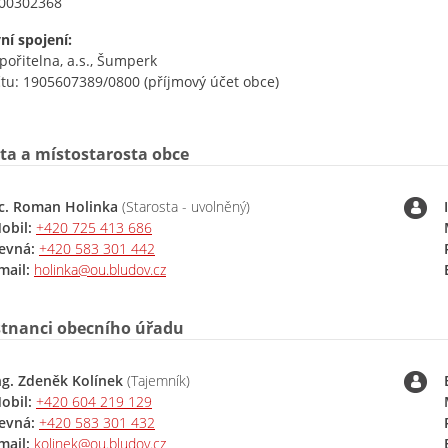
00302368
ní spojení:
pořitelna, a.s., Šumperk
čtu: 1905607389/0800 (příjmový účet obce)
ta a místostarosta obce
c. Roman Holinka
(Starosta - uvolněný)
obil:
+420 725 413 686
evná:
+420 583 301 442
mail:
holinka@ou.bludov.cz
tnanci obecního úřadu
ng. Zdeněk Kolínek
(Tajemník)
obil:
+420 604 219 129
evná:
+420 583 301 432
mail:
kolinek@ou.bludov.cz