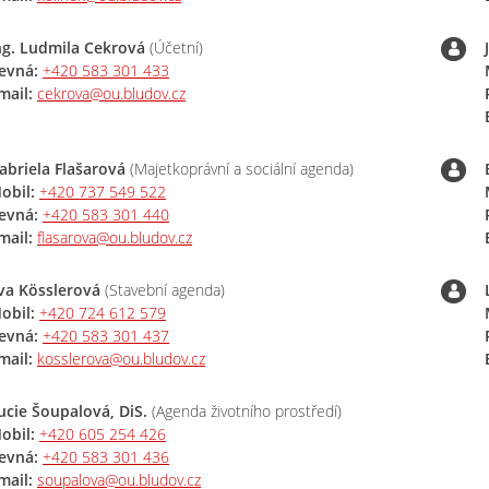
ng. Ludmila Cekrová
(Účetní)
evná:
+420 583 301 433
mail:
cekrova@ou.bludov.cz
abriela Flašarová
(Majetkoprávní a sociální agenda)
obil:
+420 737 549 522
evná:
+420 583 301 440
mail:
flasarova@ou.bludov.cz
va Kösslerová
(Stavební agenda)
obil:
+420 724 612 579
evná:
+420 583 301 437
mail:
kosslerova@ou.bludov.cz
ucie Šoupalová, DiS.
(Agenda životního prostředí)
obil:
+420 605 254 426
evná:
+420 583 301 436
mail:
soupalova@ou.bludov.cz