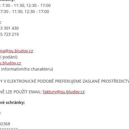
 7:30 - 11:30, 12:30 - 17:00
7:30 - 11:30, 12:30 - 17:00
:
3 301 430
5 723 219
lna@ou.bludov.cz
ní podání)
u.bludov.cz
 informativního charakteru)
Y V ELEKTRONICKÉ PODOBĚ PREFERUJEME ZASLANÉ PROSTŘEDICT
NĚ LZE POUŽÍT EMAIL:
faktury@ou.bludov.cz
vé schránky:
9
02368