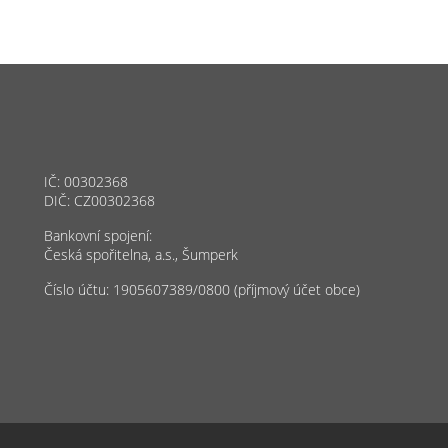
IČ: 00302368
DIČ: CZ00302368
Bankovní spojení:
Česká spořitelna, a.s., Šumperk
Číslo účtu: 1905607389/0800 (příjmový účet obce)