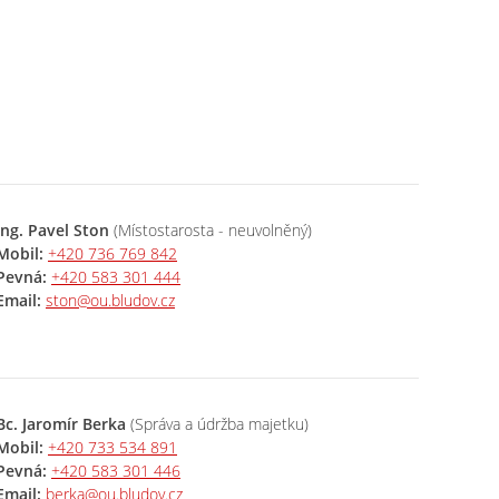
Ing. Pavel Ston
(Místostarosta - neuvolněný)
Mobil:
+420 736 769 842
Pevná:
+420 583 301 444
Email:
ston@ou.bludov.cz
Bc. Jaromír Berka
(Správa a údržba majetku)
Mobil:
+420 733 534 891
Pevná:
+420 583 301 446
Email:
berka@ou.bludov.cz