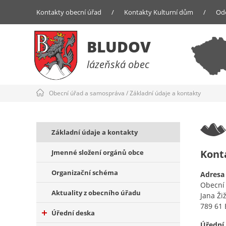
Kontakty obecní úřad
/
Kontakty Kulturní dům
/
Od
BLUDOV
lázeňská obec
Obecní úřad a samospráva
/
Základní údaje a kontakty
Základní údaje a kontakty
Kont
Jmenné složení orgánů obce
Organizační schéma
Adresa
Obecní
Aktuality z obecního úřadu
Jana Ži
789 61 
Úřední deska
Úřední