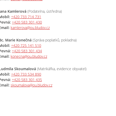
Jana Kamlerová
(Podatelna, ústředna)
Mobil:
+420 733 714 731
Pevná:
+420 583 301 430
Email:
kamlerova@ou.bludov.cz
Bc. Marie Konečná
(Správa poplatků, pokladna)
Mobil:
+420 725 141 510
Pevná:
+420 583 301 434
Email:
konecna@ou.bludov.cz
Ludmila Skoumalová
(Matrikářka, evidence obyvatel)
Mobil:
+420 733 534 890
Pevná:
+420 583 301 435
Email:
skoumalova@ou.bludov.cz