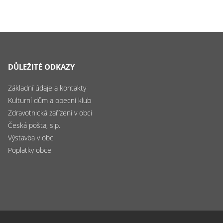
DŮLEŽITÉ ODKAZY
Základní údaje a kontakty
Kulturní dům a obecní klub
Zdravotnická zařízení v obci
Česká pošta, s.p.
Výstavba v obci
Poplatky obce