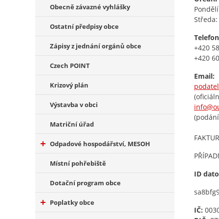
Obecně závazné vyhlášky
Pondělí:
Středa: 
Ostatní předpisy obce
Telefon
Zápisy z jednání orgánů obce
+420 58
+420 60
Czech POINT
Email:
Krizový plán
podate
(oficiál
Výstavba v obci
info@o
(podání
Matriční úřad
FAKTUR
Odpadové hospodářství, MESOH
PŘÍPAD
Místní pohřebiště
ID dato
Dotační program obce
sa8bfg
Poplatky obce
IČ:
003