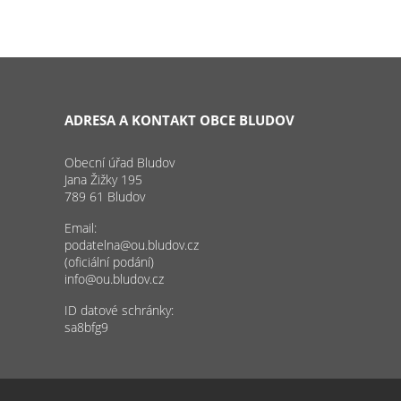
ADRESA A KONTAKT OBCE BLUDOV
Obecní úřad Bludov
Jana Žižky 195
789 61 Bludov
Email:
podatelna@ou.bludov.cz
(oficiální podání)
info@ou.bludov.cz
ID datové schránky:
sa8bfg9