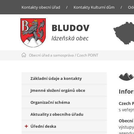
Kontakty obecní úřad
/
Kontakty Kulturní dům
/
Od
BLUDOV
lázeňská obec
Obecní úřad a samospráva
/
Czech POINT
Základní údaje a kontakty
Info
Jmenné složení orgánů obce
Organizační schéma
Czech 
s veřej
Aktuality z obecního úřadu
Obecní
Úřední deska
výstupy
agendu