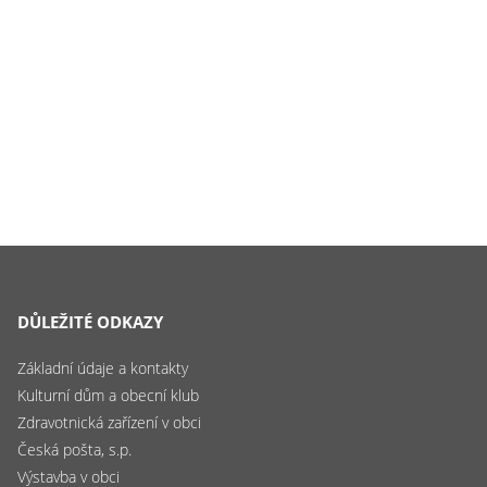
DŮLEŽITÉ ODKAZY
Základní údaje a kontakty
Kulturní dům a obecní klub
Zdravotnická zařízení v obci
Česká pošta, s.p.
Výstavba v obci