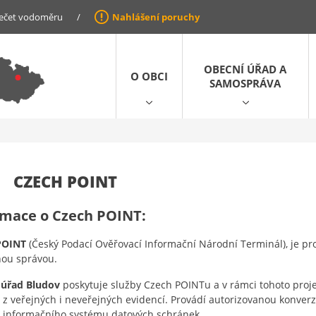
ečet vodoměru
/
Nahlášení poruchy
OBECNÍ ÚŘAD A
O OBCI
SAMOSPRÁVA
CZECH POINT
rmace o Czech POINT:
POINT
(Český Podací Ověřovací Informační Národní Terminál), je pr
nou správou.
 úřad Bludov
poskytuje služby Czech POINTu a v rámci tohoto proj
 z veřejných i neveřejných evidencí. Provádí autorizovanou konve
 informačního systému datových schránek.