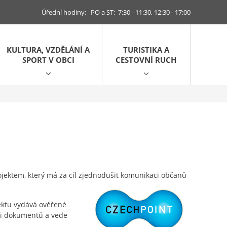
Úřední hodiny: PO a ST: 7:30 - 11:30, 12:30 - 17:00
KULTURA, VZDĚLÁNÍ A
TURISTIKA A
SPORT V OBCI
CESTOVNÍ RUCH
ojektem, který má za cíl zjednodušit komunikaci občanů
ektu vydává ověřené
rzi dokumentů a vede