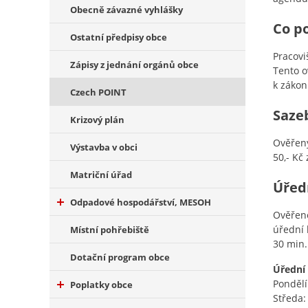
Obecně závazné vyhlášky
Co p
Ostatní předpisy obce
Pracovi
Zápisy z jednání orgánů obce
Tento o
k zákon
Czech POINT
Saze
Krizový plán
Ověřený
Výstavba v obci
50,- Kč
Matriční úřad
Úřed
Odpadové hospodářství, MESOH
Ověřen
úřední 
Místní pohřebiště
30 min.
Dotační program obce
Úřední
Pondělí:
Poplatky obce
Středa: 