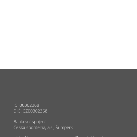
IČ: 00302368
DIČ: CZ00302368
Bankovní spojení:
Česká spořitelna, a.s., Šumperk