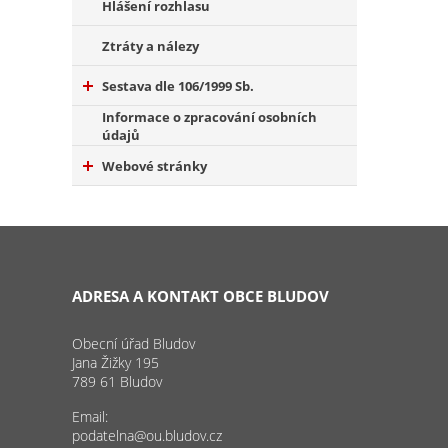
Hlášení rozhlasu
Ztráty a nálezy
Sestava dle 106/1999 Sb.
Informace o zpracování osobních
údajů
Webové stránky
ADRESA A KONTAKT OBCE BLUDOV
Obecní úřad Bludov
Jana Žižky 195
789 61 Bludov
Email:
podatelna@ou.bludov.cz