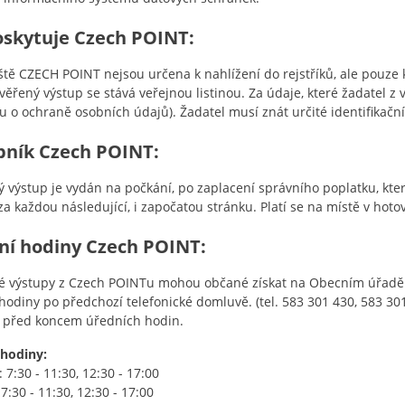
oskytuje Czech POINT:
ště CZECH POINT nejsou určena k nahlížení do rejstříků, ale pouze 
věřený výstup se stává veřejnou listinou. Za údaje, které žadatel z
u o ochraně osobních údajů). Žadatel musí znát určité identifikační
bník Czech POINT:
 výstup je vydán na počkání, po zaplacení správního poplatku, kter
 za každou následující, i započatou stránku. Platí se na místě v hotov
ní hodiny Czech POINT:
é výstupy z Czech POINTu mohou občané získat na Obecním úřadě 
hodiny po předchozí telefonické domluvě. (tel. 583 301 430, 583 301
 před koncem úředních hodin.
 hodiny:
 7:30 - 11:30, 12:30 - 17:00
7:30 - 11:30, 12:30 - 17:00