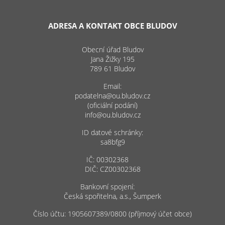
ADRESA A KONTAKT OBCE BLUDOV
Obecní úřad Bludov
Jana Žižky 195
789 61 Bludov
Email:
podatelna@ou.bludov.cz
(oficiální podání)
info@ou.bludov.cz
ID datové schránky:
sa8bfg9
IČ: 00302368
DIČ: CZ00302368
Bankovní spojení:
Česká spořitelna, a.s., Šumperk
Číslo účtu: 1905607389/0800 (příjmový účet obce)