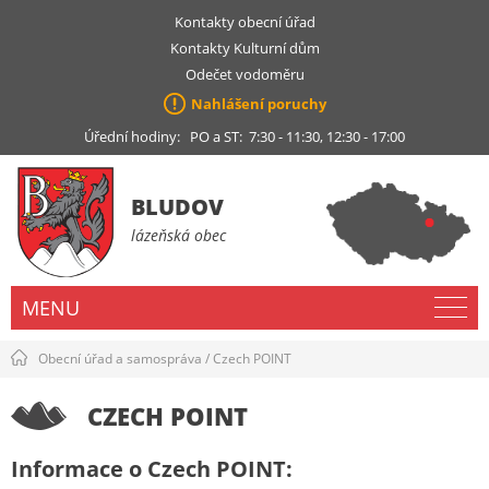
Kontakty obecní úřad
Kontakty Kulturní dům
Odečet vodoměru
Nahlášení poruchy
Úřední hodiny: PO a ST: 7:30 - 11:30, 12:30 - 17:00
BLUDOV
lázeňská obec
MENU
Obecní úřad a samospráva
/
Czech POINT
CZECH POINT
Informace o Czech POINT: