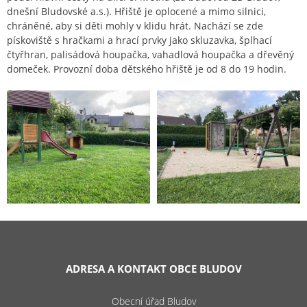
dnešní Bludovské a.s.). Hřiště je oplocené a mimo silnici,
chráněné, aby si děti mohly v klidu hrát. Nachází se zde
pískoviště s hračkami a hrací prvky jako skluzavka, šplhací
čtyřhran, palisádová houpačka, vahadlová houpačka a dřevěný
domeček. Provozní doba dětského hřiště je od 8 do 19 hodin.
ADRESA A KONTAKT OBCE BLUDOV
Obecní úřad Bludov