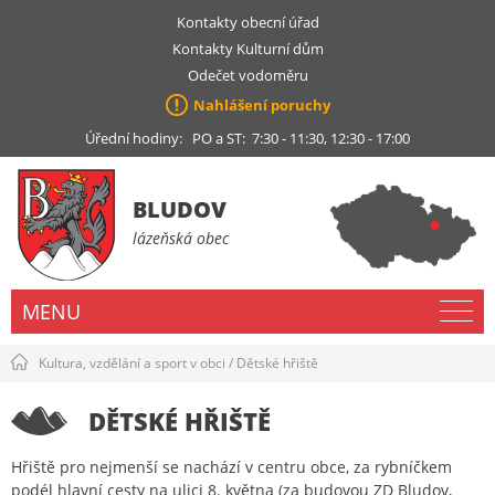
Kontakty obecní úřad
Kontakty Kulturní dům
Odečet vodoměru
Nahlášení poruchy
Úřední hodiny: PO a ST: 7:30 - 11:30, 12:30 - 17:00
BLUDOV
lázeňská obec
MENU
Kultura, vzdělání a sport v obci
/
Dětské hřiště
DĚTSKÉ HŘIŠTĚ
Hřiště pro nejmenší se nachází v centru obce, za rybníčkem
podél hlavní cesty na ulici 8. května (za budovou ZD Bludov,