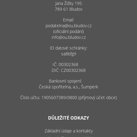
Jana Žižky 195
789 61 Bludov
Email:
podatelna@ou.bludov.cz
(oficiální podání)
info@ou.bludov.cz
ID datové schránky:
sa8bfg9
IČ: 00302368
DIČ: CZ00302368
Bankovní spojení:
Česká spořitelna, a.s., Šumperk
Číslo účtu: 1905607389/0800 (příjmový účet obce)
DŮLEŽITÉ ODKAZY
Základní údaje a kontakty