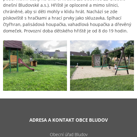
dnešní Bludovské a.s.). Hřiště je oplocené a mimo silnici,
chráněné, aby si děti mohly v klidu hrát. Nachází se zde
pískoviště s hračkami a hrací prvky jako skluzavka, šplhací
čtyřhran, palisádová houpačka, vahadlová houpačka a dřevěný
domeček. Provozní doba dětského hřiště je od 8 do 19 hodin.
ADRESA A KONTAKT OBCE BLUDOV
Obecní úřad Bludov