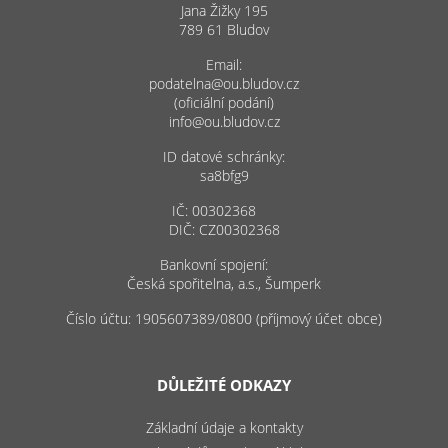
Jana Žižky 195
789 61 Bludov
Email:
podatelna@ou.bludov.cz
(oficiální podání)
info@ou.bludov.cz
ID datové schránky:
sa8bfg9
IČ: 00302368
DIČ: CZ00302368
Bankovní spojení:
Česká spořitelna, a.s., Šumperk
Číslo účtu: 1905607389/0800 (příjmový účet obce)
DŮLEŽITÉ ODKAZY
Základní údaje a kontakty