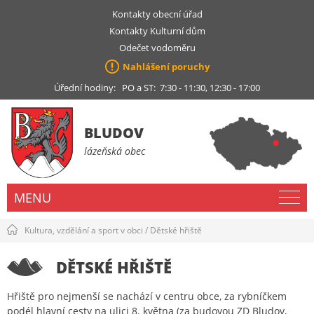
Kontakty obecní úřad
Kontakty Kulturní dům
Odečet vodoměru
Nahlášení poruchy
Úřední hodiny: PO a ST: 7:30 - 11:30, 12:30 - 17:00
BLUDOV
lázeňská obec
MENU
Kultura, vzdělání a sport v obci
/
Dětské hřiště
DĚTSKÉ HŘIŠTĚ
Hřiště pro nejmenší se nachází v centru obce, za rybníčkem
podél hlavní cesty na ulici 8. května (za budovou ZD Bludov,