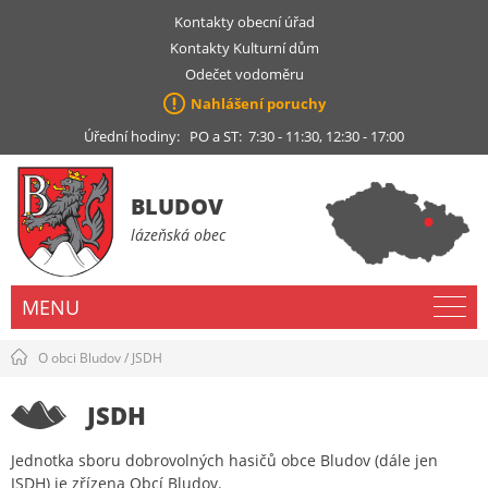
Kontakty obecní úřad
Kontakty Kulturní dům
Odečet vodoměru
Nahlášení poruchy
Úřední hodiny: PO a ST: 7:30 - 11:30, 12:30 - 17:00
BLUDOV
lázeňská obec
MENU
O obci Bludov
/
JSDH
JSDH
Jednotka sboru dobrovolných hasičů obce Bludov (dále jen
JSDH) je zřízena Obcí Bludov.