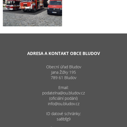
ADRESA A KONTAKT OBCE BLUDOV
Obecní úřad Bludov
Jana Žižky 195
789 61 Bludov
Email:
podatelna@ou.bludov.cz
(oficiální podání)
info@ou.bludov.cz
ID datové schránky:
sa8bfg9