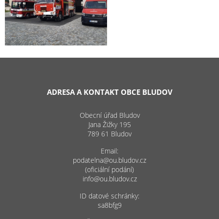
ADRESA A KONTAKT OBCE BLUDOV
Obecní úřad Bludov
Jana Žižky 195
789 61 Bludov
Email:
podatelna@ou.bludov.cz
(oficiální podání)
info@ou.bludov.cz
ID datové schránky:
sa8bfg9