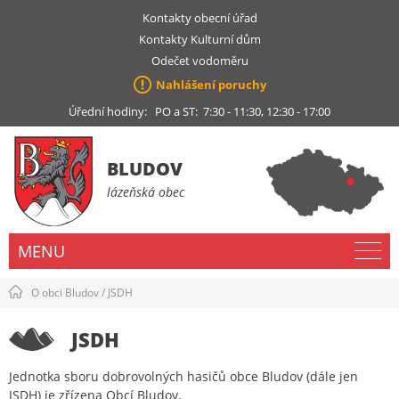
Kontakty obecní úřad
Kontakty Kulturní dům
Odečet vodoměru
Nahlášení poruchy
Úřední hodiny: PO a ST: 7:30 - 11:30, 12:30 - 17:00
BLUDOV
lázeňská obec
MENU
O obci Bludov
/
JSDH
JSDH
Jednotka sboru dobrovolných hasičů obce Bludov (dále jen
JSDH) je zřízena Obcí Bludov.