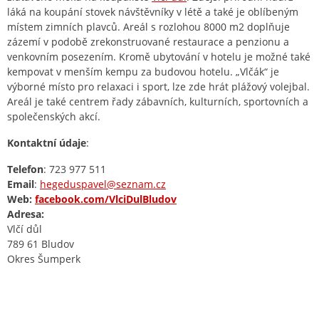
láká na koupání stovek návštěvníky v létě a také je oblíbeným
místem zimních plavců. Areál s rozlohou 8000 m2 doplňuje
zázemí v podobě zrekonstruované restaurace a penzionu a
venkovním posezením. Kromě ubytování v hotelu je možné také
kempovat v menším kempu za budovou hotelu. „Vlčák“ je
výborné místo pro relaxaci i sport, lze zde hrát plážový volejbal.
Areál je také centrem řady zábavních, kulturních, sportovních a
společenských akcí.
Kontaktní údaje
:
Telefon
: 723 977 511
Email
:
hegeduspavel@seznam.cz
Web:
facebook.com/VlciDulBludov
Adresa:
Vlčí důl
789 61 Bludov
Okres Šumperk