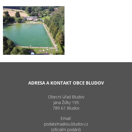
ADRESA A KONTAKT OBCE BLUDOV
Obecní úřad Bludov
Jana Žižky 195
789 61 Bludov
Email:
podatelna@ou.bludov.cz
(oficiální podání)