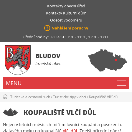
Kontakty obecní úřad
Kontakty Kulturní dům
Odečet vodoměru
Nahlášení poruchy
Úřední hodiny: PO a ST: 7:30 - 11:30, 12:30 - 17:00
BLUDOV
lázeňská obec
MENU
Turistika a cestovní ruch
/
Turistické tipy v obci
/
Koupaliště Vlčí důl
KOUPALIŠTĚ VLČÍ DŮL
Nejen v letních měsících míří milovníci koupání a posezení u
zlatavého moku na koupaliště
Vlčí důl
. Zdejší přírodní nádrž