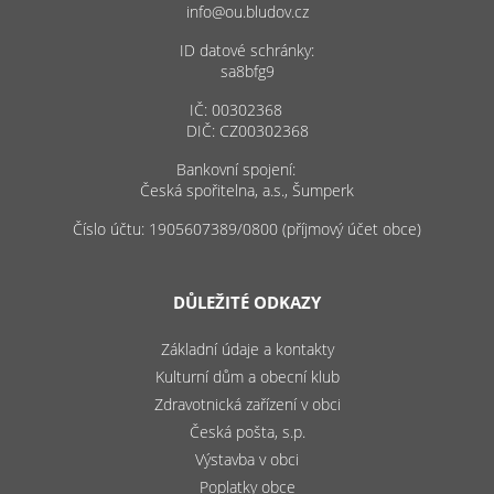
info@ou.bludov.cz
ID datové schránky:
sa8bfg9
IČ: 00302368
DIČ: CZ00302368
Bankovní spojení:
Česká spořitelna, a.s., Šumperk
Číslo účtu: 1905607389/0800 (příjmový účet obce)
DŮLEŽITÉ ODKAZY
Základní údaje a kontakty
Kulturní dům a obecní klub
Zdravotnická zařízení v obci
Česká pošta, s.p.
Výstavba v obci
Poplatky obce