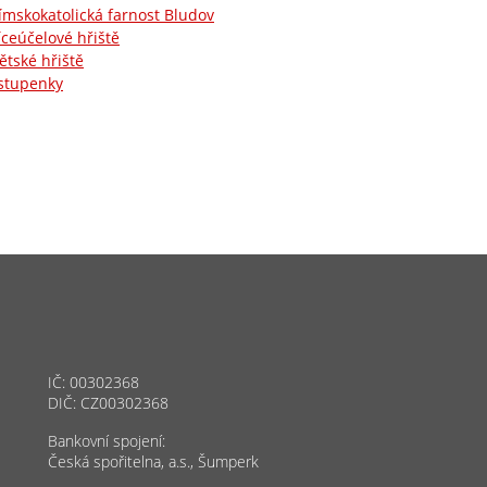
ímskokatolická farnost Bludov
íceúčelové hřiště
ětské hřiště
stupenky
IČ: 00302368
DIČ: CZ00302368
Bankovní spojení:
Česká spořitelna, a.s., Šumperk