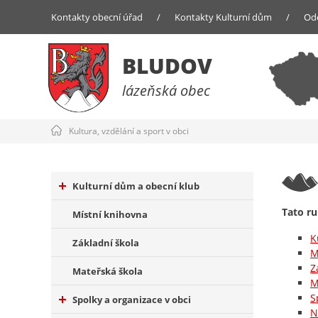
Kontakty obecní úřad
/
Kontakty Kulturní dům
/
Od
BLUDOV
lázeňská obec
Kultura, vzdělání a sport v obci
Kulturní dům a obecní klub
Tato ru
Místní knihovna
K
Základní škola
M
Z
Mateřská škola
M
S
Spolky a organizace v obci
N