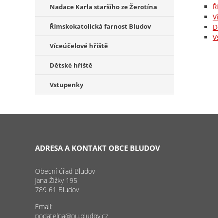
Ř
Nadace Karla staršího ze Žerotína
V
Římskokatolická farnost Bludov
D
V
Víceúčelové hřiště
Dětské hřiště
Vstupenky
ADRESA A KONTAKT OBCE BLUDOV
Obecní úřad Bludov
Jana Žižky 195
789 61 Bludov
Email:
podatelna@ou.bludov.cz