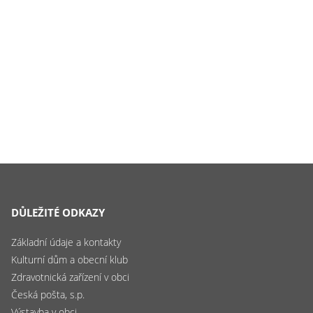
DŮLEŽITÉ ODKAZY
Základní údaje a kontakty
Kulturní dům a obecní klub
Zdravotnická zařízení v obci
Česká pošta, s.p.
Výstavba v obci