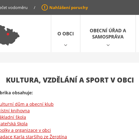
ečet vodoměru
/
Nahlášení poruchy
OBECNÍ ÚŘAD A
O OBCI
SAMOSPRÁVA
KULTURA, VZDĚLÁNÍ A SPORT V OBCI
brika obsahuje:
ulturní dům a obecní klub
ístní knihovna
ákladní škola
ateřská škola
polky a organizace v obci
adace Karla staršího ze Žerotína