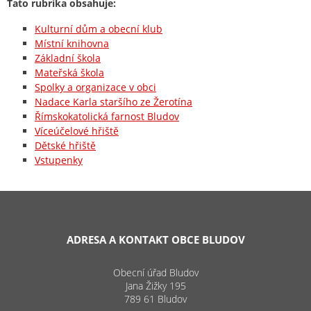
Tato rubrika obsahuje:
Kulturní dům a obecní klub
Místní knihovna
Základní škola
Mateřská škola
Spolky a organizace v obci
Nadace Karla staršího ze Žerotína
Římskokatolická farnost Bludov
Víceúčelové hřiště
Dětské hřiště
Vstupenky
ADRESA A KONTAKT OBCE BLUDOV
Obecní úřad Bludov
Jana Žižky 195
789 61 Bludov