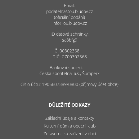
Email:
podatelna@ou.bludov.cz
(oficiální podání)
info@ou.bludov.cz
ID datové schránky:
sa8bfg9
IČ: 00302368
DIČ: CZ00302368
Bankovní spojení:
Česká spořitelna, a.s., Šumperk
Číslo účtu: 1905607389/0800 (příjmový účet obce)
DŮLEŽITÉ ODKAZY
Základní údaje a kontakty
Kulturní dům a obecní klub
Zdravotnická zařízení v obci