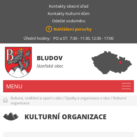
Kontakty obecní úřad
Kontakty Kulturní dům
Odečet vodoměru
Nahlášení poruchy
Úřední hodiny: PO a ST: 7:30 - 11:30, 12:30 - 17:00
BLUDOV
lázeňská obec
MENU
Kultura, vzdělání a sport v obci
/
Spolky a organizace v obci
/
Kulturní
organizace
KULTURNÍ ORGANIZACE