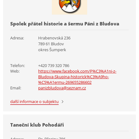
Spolek přátel historie a šermu Páni z Bludova
Adresa:
Hrabenovská 236
789 61 Bludov
okres Šumperk
Telefon:
+420 739 320 786
Web:
https://www.facebook.com/P%C3%A1ni-z-
Bludova-Skupina-historick%C3%A9ho-
%C5%A1ermu-269655286602
Email:
panizbludova@seznam.cz
další informace o subjektu
Taneční klub Pohodáři
Adresa:
Dr. Březiny 786