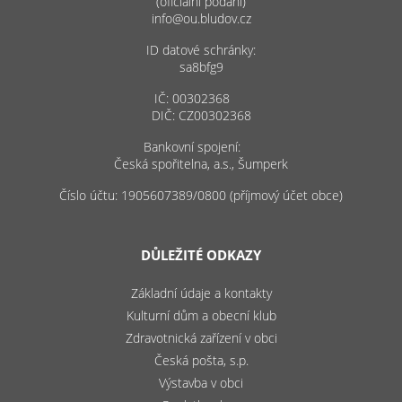
(oficiální podání)
info@ou.bludov.cz
ID datové schránky:
sa8bfg9
IČ: 00302368
DIČ: CZ00302368
Bankovní spojení:
Česká spořitelna, a.s., Šumperk
Číslo účtu: 1905607389/0800 (příjmový účet obce)
DŮLEŽITÉ ODKAZY
Základní údaje a kontakty
Kulturní dům a obecní klub
Zdravotnická zařízení v obci
Česká pošta, s.p.
Výstavba v obci