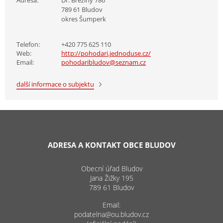
789 61 Bludov
okres Šumperk
Telefon:
+420 775 625 110
Web:
http://pohodari.jednoduse.cz/
Email:
pohodaribludov@seznam.cz
další informace o subjektu
ADRESA A KONTAKT OBCE BLUDOV
Obecní úřad Bludov
Jana Žižky 195
789 61 Bludov
Email:
podatelna@ou.bludov.cz