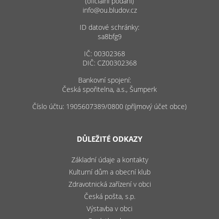
(oficiální podání)
info@ou.bludov.cz
ID datové schránky:
sa8bfg9
IČ: 00302368
DIČ: CZ00302368
Bankovní spojení:
Česká spořitelna, a.s., Šumperk
Číslo účtu: 1905607389/0800 (příjmový účet obce)
DŮLEŽITÉ ODKAZY
Základní údaje a kontakty
Kulturní dům a obecní klub
Zdravotnická zařízení v obci
Česká pošta, s.p.
Výstavba v obci