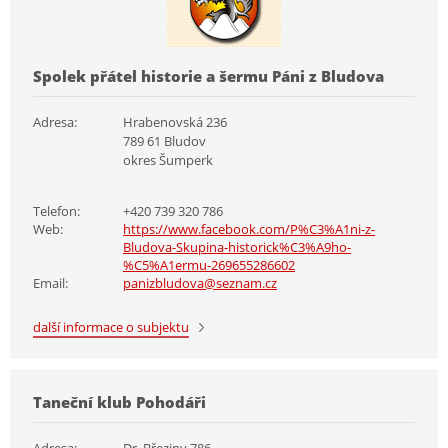
Spolek přátel historie a šermu Páni z Bludova
Adresa:
Hrabenovská 236
789 61 Bludov
okres Šumperk
Telefon:
+420 739 320 786
Web:
https://www.facebook.com/P%C3%A1ni-z-
Bludova-Skupina-historick%C3%A9ho-
%C5%A1ermu-269655286602
Email:
panizbludova@seznam.cz
další informace o subjektu
Taneční klub Pohodáři
Adresa:
Dr. Březiny 786