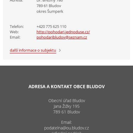
789 61 Bludov
okres Šumperk
Telefon:
+420 775 625 110
Web:
http://pohodari.jednoduse.cz/
Email:
pohodaribludov@seznam.cz
další informace o subjektu
ADRESA A KONTAKT OBCE BLUDOV
Obecní úřad Bludov
Jana Žižky 195
789 61 Bludov
Email:
podatelna@ou.bludov.cz