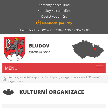
Kontakty obecní úřad
Kontakty Kulturní dům
Odečet vodoměru
Nahlášení poruchy
Úřední hodiny: PO a ST: 7:30 - 11:30, 12:30 - 17:00
BLUDOV
lázeňská obec
MENU
Kultura, vzdělání a sport v obci
/
Spolky a organizace v obci
/
Kulturní
organizace
KULTURNÍ ORGANIZACE