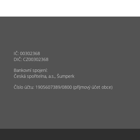
IČ: 00302368
DIČ: CZ00302368
Bankovní spojení:
Česká spořitelna, a.s., Šumperk
Číslo účtu: 1905607389/0800 (příjmový účet obce)