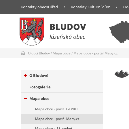
Kontakty obecní úřad
/
Kontakty Kulturní dům
/
Od
BLUDOV
lázeňská obec
O obci Bludov
/
Mapa obce
/
Mapa obce - portál Mapy.cz
O Bludově
Fotogalerie
Mapa obce
Mapa obce - portál GEPRO
Mapa obce - portál Mapy.cz
Mapa obce z 18. století