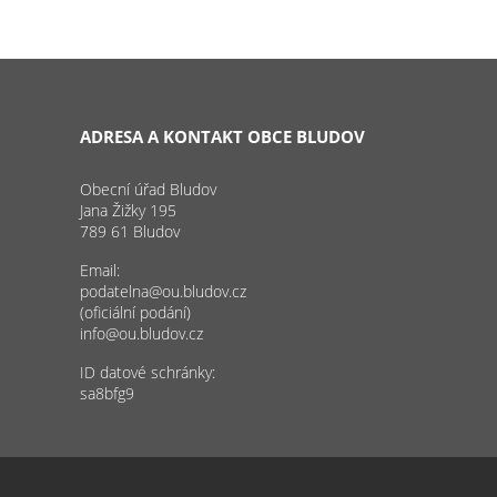
ADRESA A KONTAKT OBCE BLUDOV
Obecní úřad Bludov
Jana Žižky 195
789 61 Bludov
Email:
podatelna@ou.bludov.cz
(oficiální podání)
info@ou.bludov.cz
ID datové schránky:
sa8bfg9