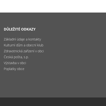
DŮLEŽITÉ ODKAZY
Základní údaje a kontakty
Kulturní dům a obecní klub
Zdravotnická zařízení v obci
Česká pošta, s.p.
Výstavba v obci
Poplatky obce