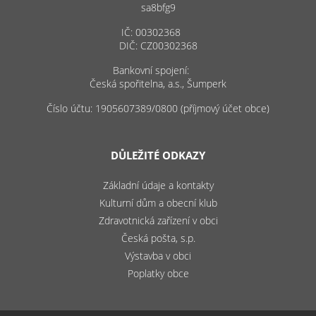
sa8bfg9
IČ: 00302368
DIČ: CZ00302368
Bankovní spojení:
Česká spořitelna, a.s., Šumperk
Číslo účtu: 1905607389/0800 (příjmový účet obce)
DŮLEŽITÉ ODKAZY
Základní údaje a kontakty
Kulturní dům a obecní klub
Zdravotnická zařízení v obci
Česká pošta, s.p.
Výstavba v obci
Poplatky obce