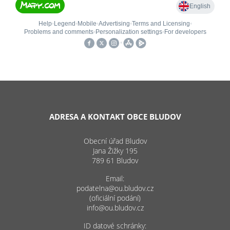
ADRESA A KONTAKT OBCE BLUDOV
Obecní úřad Bludov
Jana Žižky 195
789 61 Bludov
Email:
podatelna@ou.bludov.cz
(oficiální podání)
info@ou.bludov.cz
ID datové schránky: