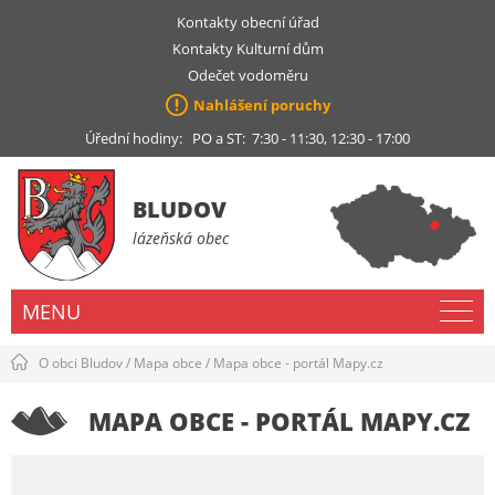
Kontakty obecní úřad
Kontakty Kulturní dům
Odečet vodoměru
Nahlášení poruchy
Úřední hodiny: PO a ST: 7:30 - 11:30, 12:30 - 17:00
BLUDOV
lázeňská obec
MENU
O obci Bludov
/
Mapa obce
/
Mapa obce - portál Mapy.cz
MAPA OBCE - PORTÁL MAPY.CZ