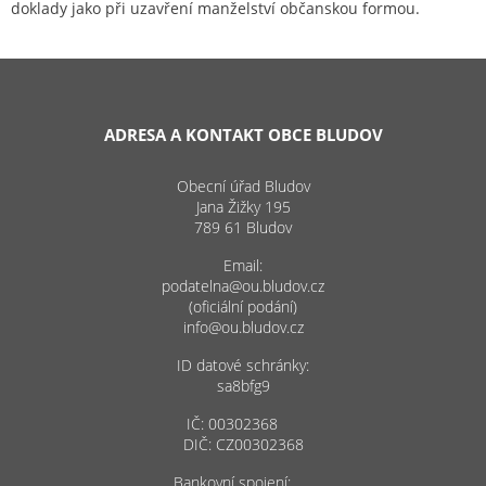
doklady jako při uzavření manželství občanskou formou.
ADRESA A KONTAKT OBCE BLUDOV
Obecní úřad Bludov
Jana Žižky 195
789 61 Bludov
Email:
podatelna@ou.bludov.cz
(oficiální podání)
info@ou.bludov.cz
ID datové schránky:
sa8bfg9
IČ: 00302368
DIČ: CZ00302368
Bankovní spojení: