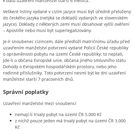
k datu uzavření manželství starší 6 měsíců.
Veškeré listiny vydané v cizím jazyce musí být úředně přeloženy
do českého jazyka (netýká se dokladů vydaných ve slovenském
jazyce). Doklady z některých zemí musí obsahovat vyšší ověření
– Apostille nebo musí být superlegalizovány.
Je-li snoubenec cizincem, dále předloží matričnímu úřadu před
uzavřením manželství potvrzení vydané Policií České republiky
o oprávněnosti pobytu na území České republiky; to neplatí,
jde-li o občana Evropské unie, občana jiného smluvního státu
Dohody o Evropském hospodářském prostoru, nebo jeho
rodinné příslušníky. Toto potvrzení nesmí být ke dni uzavření
manželství starší 7 pracovních dnů.
Správní poplatky
Uzavření manželství mezi snoubenci
nemají-li trvalý pobyt na území ČR 5.000 Kč
z nichž pouze jeden má trvalý pobyt na území ČR 3.000
Kč