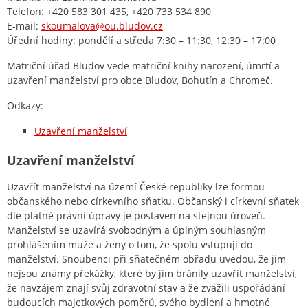
Telefon: +420 583 301 435, +420 733 534 890
E-mail:
skoumalova@ou.bludov.cz
Úřední hodiny: pondělí a středa 7:30 – 11:30, 12:30 – 17:00
Matriční úřad Bludov vede matriční knihy narození, úmrtí a
uzavření manželství pro obce Bludov, Bohutín a Chromeč.
Odkazy:
Uzavření manželství
Uzavření manželství
Uzavřít manželství na území České republiky lze formou
občanského nebo církevního sňatku. Občanský i církevní sňatek
dle platné právní úpravy je postaven na stejnou úroveň.
Manželství se uzavírá svobodným a úplným souhlasným
prohlášením muže a ženy o tom, že spolu vstupují do
manželství. Snoubenci při sňatečném obřadu uvedou, že jim
nejsou známy překážky, které by jim bránily uzavřít manželství,
že navzájem znají svůj zdravotní stav a že zvážili uspořádání
budoucích majetkových poměrů, svého bydlení a hmotné