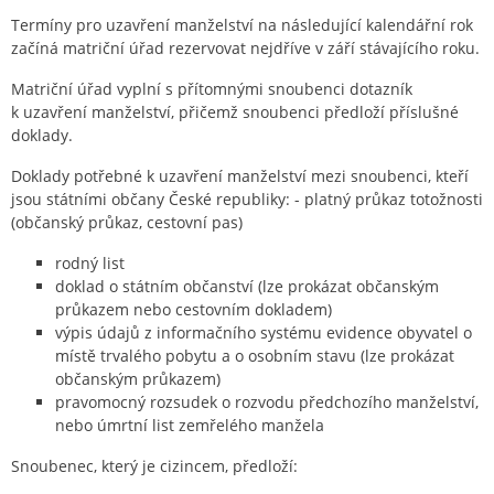
Termíny pro uzavření manželství na následující kalendářní rok
začíná matriční úřad rezervovat nejdříve v září stávajícího roku.
Matriční úřad vyplní s přítomnými snoubenci dotazník
k uzavření manželství, přičemž snoubenci předloží příslušné
doklady.
Doklady potřebné k uzavření manželství mezi snoubenci, kteří
jsou státními občany České republiky: - platný průkaz totožnosti
(občanský průkaz, cestovní pas)
rodný list
doklad o státním občanství (lze prokázat občanským
průkazem nebo cestovním dokladem)
výpis údajů z informačního systému evidence obyvatel o
místě trvalého pobytu a o osobním stavu (lze prokázat
občanským průkazem)
pravomocný rozsudek o rozvodu předchozího manželství,
nebo úmrtní list zemřelého manžela
Snoubenec, který je cizincem, předloží: