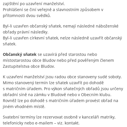
zajištění po uzavření manželství.
Prohlášení se činí veřejně a slavnostním způsobem v
přítomnosti dvou svědků.
Byl-li uzavřen občanský sňatek, nemají následné náboženské
obřady právní následky.
Byl-li uzavřen církevní sňatek, nelze následně uzavřít občanský
sňatek.
Občanský sňatek
se uzavírá před starostou nebo
místostarostou obce Bludov nebo před pověřeným členem
Zastupitelstva obce Bludov.
K uzavření manželství jsou radou obce stanoveny sudé soboty.
Mimo stanovený termín lze sňatek uzavřít po dohodě
s matričním úřadem. Pro výkon sňatečných obřadů jsou určeny
obřadní síně na zámku v Bludově nebo v Obecním klubu.
Rovněž lze po dohodě s matričním úřadem provést obřad na
jiném vhodném místě.
Svatební termíny lze rezervovat osobně v kanceláři matriky,
telefonicky nebo e-mailem – viz. kontakt.