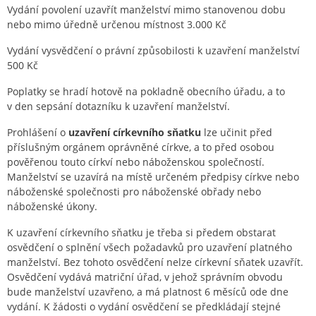
Vydání povolení uzavřít manželství mimo stanovenou dobu
nebo mimo úředně určenou místnost 3.000 Kč
Vydání vysvědčení o právní způsobilosti k uzavření manželství
500 Kč
Poplatky se hradí hotově na pokladně obecního úřadu, a to
v den sepsání dotazníku k uzavření manželství.
Prohlášení o
uzavření církevního sňatku
lze učinit před
příslušným orgánem oprávněné církve, a to před osobou
pověřenou touto církví nebo náboženskou společností.
Manželství se uzavírá na místě určeném předpisy církve nebo
náboženské společnosti pro náboženské obřady nebo
náboženské úkony.
K uzavření církevního sňatku je třeba si předem obstarat
osvědčení o splnění všech požadavků pro uzavření platného
manželství. Bez tohoto osvědčení nelze církevní sňatek uzavřít.
Osvědčení vydává matriční úřad, v jehož správním obvodu
bude manželství uzavřeno, a má platnost 6 měsíců ode dne
vydání. K žádosti o vydání osvědčení se předkládají stejné