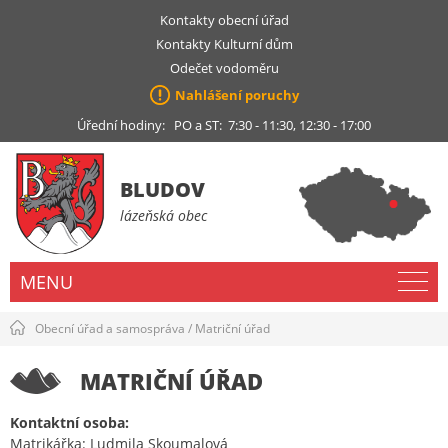
Kontakty obecní úřad
Kontakty Kulturní dům
Odečet vodoměru
Nahlášení poruchy
Úřední hodiny: PO a ST: 7:30 - 11:30, 12:30 - 17:00
BLUDOV
lázeňská obec
MENU
Obecní úřad a samospráva
/
Matriční úřad
MATRIČNÍ ÚŘAD
Kontaktní osoba:
Matrikářka: Ludmila Skoumalová