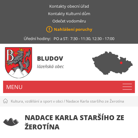
Kontakty obecní úřad
Kontakty Kulturní dům
Odečet vodoměru
Nahlášení poruchy
Úřední hodiny: PO a ST: 7:30 - 11:30, 12:30 - 17:00
BLUDOV
lázeňská obec
MENU
Kultura, vzdělání a sport v obci
/
Nadace Karla staršího ze Žerotína
NADACE KARLA STARŠÍHO ZE
ŽEROTÍNA