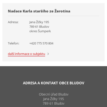
Nadace Karla staršího ze Žerotína
Adresa:
Jana Žižky 195
789 61 Bludov
okres Šumperk
Telefon:
+420 775 570 804
další informace o subjektu
ADRESA A KONTAKT OBCE BLUDOV
Obecní úřad Bludov
Jana Žižky 195
789 61 Bludov