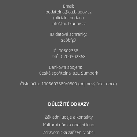
Email:
podatelna@ou.bludov.cz
(oficiální podání)
info@ou.bludov.cz
ID datové schránky:
sa8bfg9
IČ: 00302368
DIČ: CZ00302368
Bankovní spojení:
Česká spořitelna, a.s., Šumperk
Číslo účtu: 1905607389/0800 (příjmový účet obce)
DŮLEŽITÉ ODKAZY
Základní údaje a kontakty
Kulturní dům a obecní klub
Zdravotnická zařízení v obci