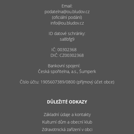
Email:
podatelna@ou.bludov.cz
(oficiální podání)
info@ou.bludov.cz
ID datové schránky:
sa8bfg9
IČ: 00302368
DIČ: CZ00302368
Bankovní spojení:
Česká spořitelna, a.s., Šumperk
Číslo účtu: 1905607389/0800 (příjmový účet obce)
DŮLEŽITÉ ODKAZY
Základní údaje a kontakty
Kulturní dům a obecní klub
Zdravotnická zařízení v obci