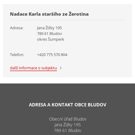
Nadace Karla staršího ze Žerotína
Adresa:
Jana Žižky 195
789 61 Bludov
okres Šumperk
Telefon:
+420 775 570 804
další informace o subjektu
ADRESA A KONTAKT OBCE BLUDOV
Obecní úřad Bludov
Jana Žižky 195
789 61 Bludov