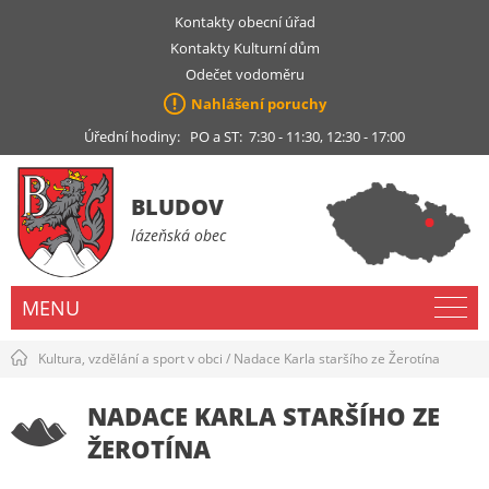
Kontakty obecní úřad
Kontakty Kulturní dům
Odečet vodoměru
Nahlášení poruchy
Úřední hodiny: PO a ST: 7:30 - 11:30, 12:30 - 17:00
BLUDOV
lázeňská obec
MENU
Kultura, vzdělání a sport v obci
/
Nadace Karla staršího ze Žerotína
NADACE KARLA STARŠÍHO ZE
ŽEROTÍNA