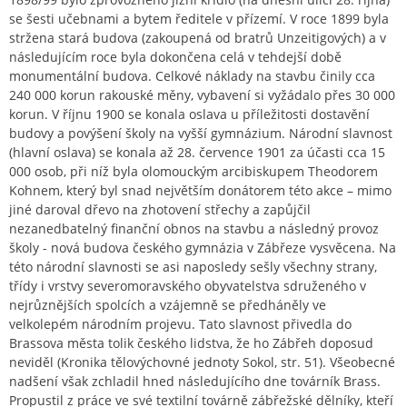
se šesti učebnami a bytem ředitele v přízemí. V roce 1899 byla
stržena stará budova (zakoupená od bratrů Unzeitigových) a v
následujícím roce byla dokončena celá v tehdejší době
monumentální budova. Celkové náklady na stavbu činily cca
240 000 korun rakouské měny, vybavení si vyžádalo přes 30 000
korun. V říjnu 1900 se konala oslava u příležitosti dostavění
budovy a povýšení školy na vyšší gymnázium. Národní slavnost
(hlavní oslava) se konala až 28. července 1901 za účasti cca 15
000 osob, při níž byla olomouckým arcibiskupem Theodorem
Kohnem, který byl snad největším donátorem této akce – mimo
jiné daroval dřevo na zhotovení střechy a zapůjčil
nezanedbatelný finanční obnos na stavbu a následný provoz
školy - nová budova českého gymnázia v Zábřeze vysvěcena. Na
této národní slavnosti se asi naposledy sešly všechny strany,
třídy i vrstvy severomoravského obyvatelstva sdruženého v
nejrůznějších spolcích a vzájemně se předháněly ve
velkolepém národním projevu. Tato slavnost přivedla do
Brassova města tolik českého lidstva, že ho Zábřeh doposud
neviděl (Kronika tělovýchovné jednoty Sokol, str. 51). Všeobecné
nadšení však zchladil hned následujícího dne továrník Brass.
Propustil z práce ve své textilní továrně zábřežské dělníky, kteří