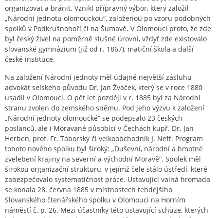
organizovat a bránit. Vznikl přípravný výbor, který založil
„Národní jednotu olomouckou“, založenou po vzoru podobných
spolků v Podkrušnohoří či na Šumavě. V Olomouci proto, že zde
byl český živel na poměrně slušné úrovni, vždyť zde existovalo
slovanské gymnázium (již od r. 1867), matiční škola a další
české instituce.
Na založení Národní jednoty měl údajně největší zásluhu
advokát selského původu Dr. Jan Žváček, který se v roce 1880
usadil v Olomouci. O pět let později v r. 1885 byl za Národní
stranu zvolen do zemského sněmu. Pod jeho výzvu k založení
„Národní jednoty olomoucké“ se podepsalo 23 českých
poslanců, ale i Moravané působící v Čechách kupř. Dr. Jan
Herben, prof. Fr. Táborský či velkoobchodník J. Neff. Program
tohoto nového spolku byl široký: „Duševní, národní a hmotné
zvelebení krajiny na severní a východní Moravě“. Spolek měl
širokou organizační strukturu, v jejímž čele stálo ústředí, které
zabezpečovalo systematičnost práce. Ustavující valná hromada
se konala 28. června 1885 v místnostech tehdejšího
Slovanského čtenářského spolku v Olomouci na Horním
náměstí č. p. 26. Mezi účastníky této ustavující schůze, kterých