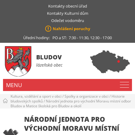
Kontakty obecní úřad
Kontakty Kulturní dům
Odečet vodoměru
Nahlášení poruchy
Úřední hodiny: PO a ST: 7:30 - 11:30, 12:30 - 17:00
BLUDOV
lázeňská obec
MENU
Kultura, vzdělání a sport v obci
/
Spolky a organizace v obci
/
Historie
bludovských spolků
/
Národní jednota pro východní Moravu místní odbor
Bludov a Matice školská pro Bludov a okolí
NÁRODNÍ JEDNOTA PRO
VÝCHODNÍ MORAVU MÍSTNÍ