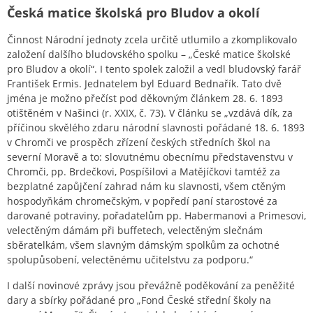
Česká matice školská pro Bludov a okolí
Činnost Národní jednoty zcela určitě utlumilo a zkomplikovalo
založení dalšího bludovského spolku – „České matice školské
pro Bludov a okolí“. I tento spolek založil a vedl bludovský farář
František Ermis. Jednatelem byl Eduard Bednařík. Tato dvě
jména je možno přečíst pod děkovným článkem 28. 6. 1893
otištěném v Našinci (r. XXIX, č. 73). V článku se „vzdává dík, za
příčinou skvělého zdaru národní slavnosti pořádané 18. 6. 1893
v Chromči ve prospěch zřízení českých středních škol na
severní Moravě a to: slovutnému obecnímu představenstvu v
Chromči, pp. Brdečkovi, Pospíšilovi a Matějíčkovi tamtéž za
bezplatné zapůjčení zahrad nám ku slavnosti, všem ctěným
hospodyňkám chromečským, v popředí paní starostové za
darované potraviny, pořadatelům pp. Habermanovi a Primesovi,
velectěným dámám při buffetech, velectěným slečnám
sběratelkám, všem slavným dámským spolkům za ochotné
spolupůsobení, velectěnému učitelstvu za podporu.“
I další novinové zprávy jsou převážně poděkování za peněžité
dary a sbírky pořádané pro „Fond České střední školy na