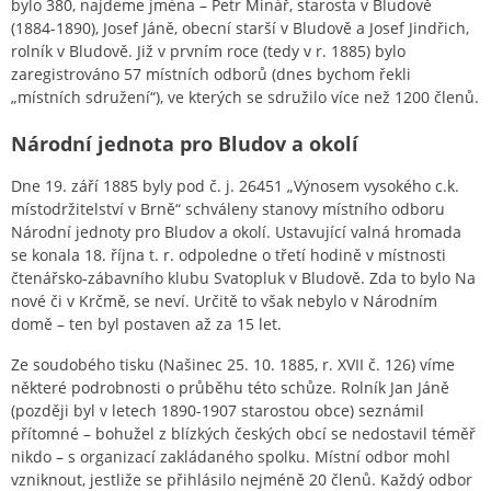
bylo 380, najdeme jména – Petr Minář, starosta v Bludově
(1884-1890), Josef Jáně, obecní starší v Bludově a Josef Jindřich,
rolník v Bludově. Již v prvním roce (tedy v r. 1885) bylo
zaregistrováno 57 místních odborů (dnes bychom řekli
„místních sdružení“), ve kterých se sdružilo více než 1200 členů.
Národní jednota pro Bludov a okolí
Dne 19. září 1885 byly pod č. j. 26451 „Výnosem vysokého c.k.
místodržitelství v Brně“ schváleny stanovy místního odboru
Národní jednoty pro Bludov a okolí. Ustavující valná hromada
se konala 18. října t. r. odpoledne o třetí hodině v místnosti
čtenářsko-zábavního klubu Svatopluk v Bludově. Zda to bylo Na
nové či v Krčmě, se neví. Určitě to však nebylo v Národním
domě – ten byl postaven až za 15 let.
Ze soudobého tisku (Našinec 25. 10. 1885, r. XVII č. 126) víme
některé podrobnosti o průběhu této schůze. Rolník Jan Jáně
(později byl v letech 1890-1907 starostou obce) seznámil
přítomné – bohužel z blízkých českých obcí se nedostavil téměř
nikdo – s organizací zakládaného spolku. Místní odbor mohl
vzniknout, jestliže se přihlásilo nejméně 20 členů. Každý odbor