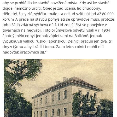
aby se prohlédla ke stavbě navržená místa. Kdy asi ke stavbě
dojde, nemožno určiti. Obec je zadlužena, lid chudobný,
dělnický, časy zlé, výdělku málo – a odkud vzíti náklad až 80 000
korun? A přece na stavbu pomýšleti se opravdově musí, protože
toho žádá zdárná výchova dětí. Lid zdejší živí se ponejvíce v
továrnách na hedvábí. Toto průmyslové odvětví však v r. 1904
špatný mělo odbyt jednak zápletkami na Balkáně, jednak
vypuknuvší válkou rusko- japonskou. Dělníci pracují jen dva, tři
dny v týdnu a byli rádi i tomu. Za to letos rolníci mohli mít
nadbytek pracovních sil.“