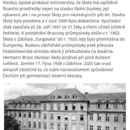
Polsku), spolek prokázal ministerstvu, že škola má zajištěné
finanční prostředky nejen na stavbu školní budovy, její
vybavení, ale i na provoz školy pro následujících pět let. Stavba
školy byla povolena a v roce 1899 byla dokončena. Vyučování
však započala již 28. září 1897 se 31 žáky a třemi učiteli (včetně
ředitele). K postátnění Brassovy průmyslovky došlo v r. 1902.
Škola v Zábřeze „fungovala“ do r. 1920, kdy byla přemístěna do
Šumperka. Budovu zábřežské průmyslovky poté převzala
československá armáda, která ji přebudovala na kasárna.
Hermann Brass likvidaci školy prožíval při plně duševní
svěžesti. Zemřel 17. října 1938 v Zábřeze. Zažil tak snad
alespoň částečně to, co svým nacionalismem způsoboval
Čechům při germanizaci Severní Moravy.