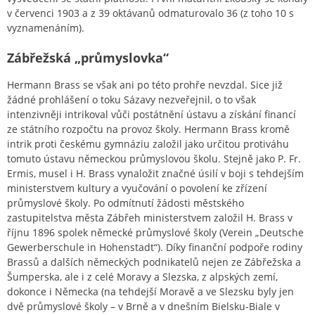
v červenci 1903 a z 39 oktávanů odmaturovalo 36 (z toho 10 s
vyznamenáním).
Zábřežská „průmyslovka“
Hermann Brass se však ani po této prohře nevzdal. Sice již
žádné prohlášení o toku Sázavy nezveřejnil, o to však
intenzivněji intrikoval vůči postátnění ústavu a získání financí
ze státního rozpočtu na provoz školy. Hermann Brass kromě
intrik proti českému gymnáziu založil jako určitou protiváhu
tomuto ústavu německou průmyslovou školu. Stejně jako P. Fr.
Ermis, musel i H. Brass vynaložit značné úsilí v boji s tehdejším
ministerstvem kultury a vyučování o povolení ke zřízení
průmyslové školy. Po odmítnutí žádosti městského
zastupitelstva města Zábřeh ministerstvem založil H. Brass v
říjnu 1896 spolek německé průmyslové školy (Verein „Deutsche
Gewerberschule in Hohenstadt“). Díky finanční podpoře rodiny
Brassů a dalších německých podnikatelů nejen ze Zábřežska a
Šumperska, ale i z celé Moravy a Slezska, z alpských zemí,
dokonce i Německa (na tehdejší Moravě a ve Slezsku byly jen
dvě průmyslové školy – v Brně a v dnešním Bielsku-Biale v