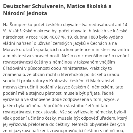
Deutscher Schulverein, Matice školská a
Národní jednota
Na Šumpersku počet českého obyvatelstva nedosahoval ani 14
%. V zábřežském okrese byl počet obyvatel hlásících se k české
národnosti v roce 1880 46,07 %. 19. dubna 1880 bylo vydáno
vládní nařízení o užívání zemských jazyků v Čechách a na
Moravě u úřadů spadajících do kompetence ministerstva vnitra
a ministerstva spravedlnosti. Nešlo o nic menšího než o uznání
rovnoprávnosti češtiny s němčinou v takzvaném vnějším
úřadování v působnosti obou ministerstev. Prakticky to
znamenalo, že občan mohl u kteréhokoli politického úřadu,
soudu či prokuratury v Království českém či Markrabství
moravském učinit podání v jazyce českém či německém, tato
podání měla stejnou platnost, musela být přijata, řádně
vyřízena a ve stanovené době zodpovězena v tom jazyce, v
jakém byla učiněna. V průběhu vlastního šetření tato
rovnoprávnost neexistovala. Vše se vyřizovalo německy, bylo-li
však podání učiněno česky, musela být odpověď úřadem, který
jej vyřizoval, přeložena do češtiny. Němečtí obyvatelé českých
zemí jazyková nařízení, zrovnopravňující češtinu s němčinou,