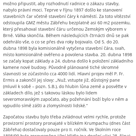
možno připustit, aby rozhodnutí radnice o zákazu stavby,
nabylo právní moci. Teprve v říjnu 1897 došlo ke stanovení
stavebních čar včetně stavební čáry k náměstí. Za toto vítězství
odstoupila GMZ městu Zábřehu bezplatně asi 60 m2 pozemku,
který přesahoval stavební čáru určenou Zemským výborem v
Brně. Válka skončila. Během následujících čtrnácti dnů se pak
odehrálo vše, o co se přes dva roky bojovalo. Od 5. do 20.
dubna 1898 byla komisionálně vytyčena stavební čára, svah,
místo komisionálně ověřeno a povolena stavba. 20. dubna 1898
se začaly kopat základy a 24. dubna došlo k položení základního
kamene nové budovy. Původně plánované tiché skromné
slavnosti se zúčastnilo cca 4000 lidí. Hlavní projev měl P. Fr.
Ermis a zakončil jej slovy: „Nuž, vstupte již, důstojný pane
(mluvil k sobě – pozn. S.B.), do hlubin lůna země a posvěťte v
základech dílo, jež s takovou láskou bylo lidem
severomoravským započato, aby požehnání boží bylo v něm a
vypudilo símě zášti a zlomyslnosti lidské.“
Započatou stavbu bylo třeba zvládnout velmi rychle, protože
provizorní prostory pronajaté v blízkém Krumpachu (dnes část
Zábřeha) dostačovaly pouze pro II. ročník. Ve školním roce
1898/99 bylo zprovozněno jižní křídlo (na dnešní ulici 28. října)