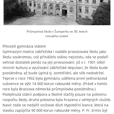
Průmyslová škola v Šumperku ve 30. letech
minulého století.
Převzetí gymnázia státem
Gymnazijní matice zábřežská i nadále provozovala školu jako
školu soukromou, což přinášelo stálou nejistotu, zda se podaří
sehnat dostatek peněz na její provozování. Již v r. 1901 slíbil
ministr kultury a vyučování zábřežské deputaci, že škola bude
postátněna, až bude úplná tj. osmitřídní, ale slib nedodržel.
Teprve v roce 1902 byla gymnáziu udělena první jednorázová
subvence ve výši 14 000 korun rakouské měny. (Právě v tomto
roce byla Brassova německá průmyslovka postátněna.)
Poskytnutá státní podpora a školné stačily pouze na polovinu
rozpočtu školy, druhá polovina byla hrazena z veřejných služeb.
Navíc stále se nedařil snižovat dluh Hypotéční bance, která na
stavbu zapůjčila 90 000 korun rakouské měny. P. Fr. Ermis byl