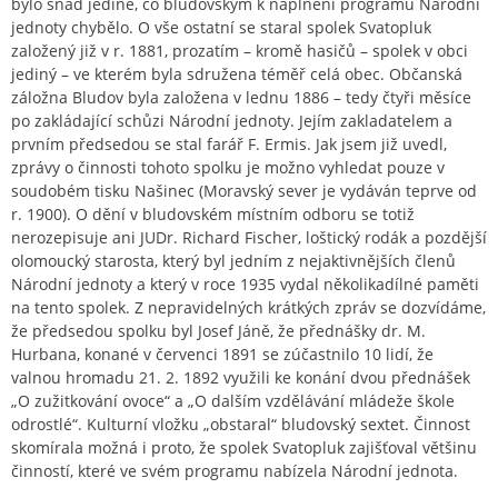
bylo snad jediné, co bludovským k naplnění programu Národní
jednoty chybělo. O vše ostatní se staral spolek Svatopluk
založený již v r. 1881, prozatím – kromě hasičů – spolek v obci
jediný – ve kterém byla sdružena téměř celá obec. Občanská
záložna Bludov byla založena v lednu 1886 – tedy čtyři měsíce
po zakládající schůzi Národní jednoty. Jejím zakladatelem a
prvním předsedou se stal farář F. Ermis. Jak jsem již uvedl,
zprávy o činnosti tohoto spolku je možno vyhledat pouze v
soudobém tisku Našinec (Moravský sever je vydáván teprve od
r. 1900). O dění v bludovském místním odboru se totiž
nerozepisuje ani JUDr. Richard Fischer, loštický rodák a pozdější
olomoucký starosta, který byl jedním z nejaktivnějších členů
Národní jednoty a který v roce 1935 vydal několikadílné paměti
na tento spolek. Z nepravidelných krátkých zpráv se dozvídáme,
že předsedou spolku byl Josef Jáně, že přednášky dr. M.
Hurbana, konané v červenci 1891 se zúčastnilo 10 lidí, že
valnou hromadu 21. 2. 1892 využili ke konání dvou přednášek
„O zužitkování ovoce“ a „O dalším vzdělávání mládeže škole
odrostlé“. Kulturní vložku „obstaral“ bludovský sextet. Činnost
skomírala možná i proto, že spolek Svatopluk zajišťoval většinu
činností, které ve svém programu nabízela Národní jednota.