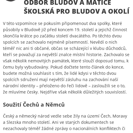
ODBOR BLUDOV A MATICE
ŠKOLSKÁ PRO BLUDOV A OKOLÍ
V této vzpomínce se pokusím připomenout dva spolky, které
působily v Bludově již před koncem 19. století a jejichž činnost
skončila krátce po začátku století dvacátého. Po těchto dvou
spolcích se zachovalo nejméně písemností. Nevědí o nich
téměř nic ani ti občané, občas se scházející v klubu důchodců,
kteří se považují za největší znalce místní historie. Zachovalo se
však několik nemovitých památek, které slouží doposud tomu, k
čemu byly vybudovány. Pokud dočtete tento článek do konce,
budete možná souhlasit s tím, že lidé kdysi v těchto dvou
spolcích sdružení mají největší zásluhu na zachování naší
národní identity – přeloženo do řeči lidově – zasloužili se o to,
že mluvíme česky. Nejdříve však několik důležitých souvislostí.
Soužití Čechů a Němců
Český a německý národ vedle sebe žily na území Čech, Moravy
a Slezska mnoho století. Ani ve starých dokumentech se
nezachovaly téměř žádné zprávy o nacionálních konfliktech či