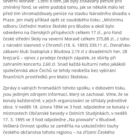
severní Moravě“. Čtení o tom, jak byly získávány peníze pro
zmíněný fond, se velmi podobá tomu, jak se několik málo let
před tím shromažďovaly peníze na stavbu Národního divadla v
Praze. Jen malý příklad opět ze soudobého tisku: „Místnímu
odboru Ústřední matice školské pro Bludov a okolí bylo
odvedeno na členských příspěvcích celkem 17 zl., pro Fond
české střední školy na severní Moravě celkem 375,88 zl., z toho
z národní slavnosti v Chromči (18. 6. 1893) 339,11 zl., čtenářsko-
zábavní klub Svatopluk z Bludova 2,19 zl z divadelních her, 28
krejcarů – výnos z prodeje českých zápalek, ze sbírky při
zahraním koncertu 2,60 zl. Snad každá kulturní nebo jakákoli
společenská akce Čechů se tehdy neobešla bez vybírání
finančních prostředků pro Matici školskou.
Zprávy o valných hromadách tohoto spolku, v dobovém tisku,
jsou jediným zdrojem informací, který se zachoval. Víme, že se
konaly každoročně, v jejich organizování se střídaly jednotlivé
obce. V neděli 18. února 1894 ve 3 hod. odpoledne se konala v
místnostech Občanské besedy v Dolních Studýnkách, v neděli
17. 3. 1895 ve 3 hod odpoledne „Na pivovaře“ v Bludově.
Veškerá činnost spolku se zaměřila na uskutečnění touhy
českého občanstva tohoto regionu – na zřízení Českého