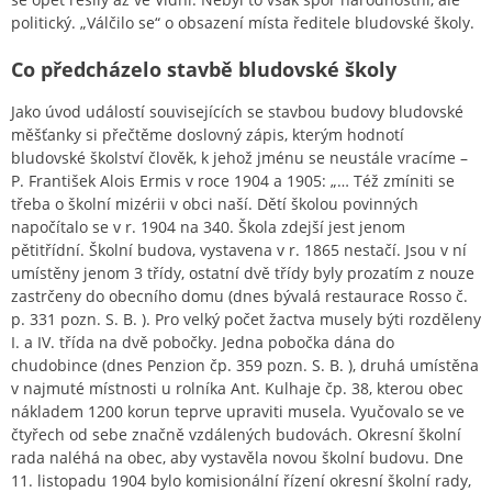
politický. „Válčilo se“ o obsazení místa ředitele bludovské školy.
Co předcházelo stavbě bludovské školy
Jako úvod událostí souvisejících se stavbou budovy bludovské
měšťanky si přečtěme doslovný zápis, kterým hodnotí
bludovské školství člověk, k jehož jménu se neustále vracíme –
P. František Alois Ermis v roce 1904 a 1905: „… Též zmíniti se
třeba o školní mizérii v obci naší. Dětí školou povinných
napočítalo se v r. 1904 na 340. Škola zdejší jest jenom
pětitřídní. Školní budova, vystavena v r. 1865 nestačí. Jsou v ní
umístěny jenom 3 třídy, ostatní dvě třídy byly prozatím z nouze
zastrčeny do obecního domu (dnes bývalá restaurace Rosso č.
p. 331 pozn. S. B. ). Pro velký počet žactva musely býti rozděleny
I. a IV. třída na dvě pobočky. Jedna pobočka dána do
chudobince (dnes Penzion čp. 359 pozn. S. B. ), druhá umístěna
v najmuté místnosti u rolníka Ant. Kulhaje čp. 38, kterou obec
nákladem 1200 korun teprve upraviti musela. Vyučovalo se ve
čtyřech od sebe značně vzdálených budovách. Okresní školní
rada naléhá na obec, aby vystavěla novou školní budovu. Dne
11. listopadu 1904 bylo komisionální řízení okresní školní rady,