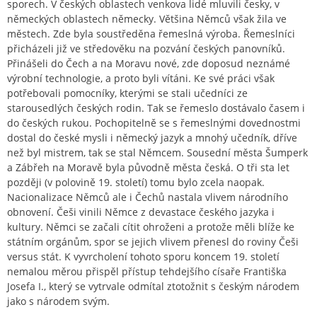
sporech. V českých oblastech venkova lidé mluvili česky, v
německých oblastech německy. Většina Němců však žila ve
městech. Zde byla soustředěna řemeslná výroba. Řemeslníci
přicházeli již ve středověku na pozvání českých panovníků.
Přinášeli do Čech a na Moravu nové, zde doposud neznámé
výrobní technologie, a proto byli vítáni. Ke své práci však
potřebovali pomocníky, kterými se stali učedníci ze
starousedlých českých rodin. Tak se řemeslo dostávalo časem i
do českých rukou. Pochopitelně se s řemeslnými dovednostmi
dostal do české mysli i německý jazyk a mnohý učedník, dříve
než byl mistrem, tak se stal Němcem. Sousední města Šumperk
a Zábřeh na Moravě byla původně města česká. O tři sta let
později (v polovině 19. století) tomu bylo zcela naopak.
Nacionalizace Němců ale i Čechů nastala vlivem národního
obnovení. Češi vinili Němce z devastace českého jazyka i
kultury. Němci se začali cítit ohroženi a protože měli blíže ke
státním orgánům, spor se jejich vlivem přenesl do roviny Češi
versus stát. K vyvrcholení tohoto sporu koncem 19. století
nemalou měrou přispěl přístup tehdejšího císaře Františka
Josefa I., který se vytrvale odmítal ztotožnit s českým národem
jako s národem svým.