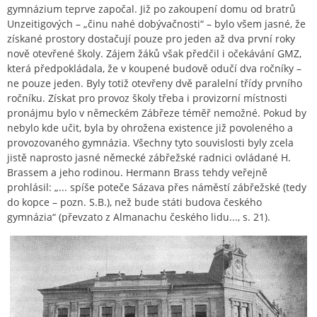
gymnázium teprve započal. Již po zakoupení domu od bratrů
Unzeitigových – „činu nahé dobývačnosti“ – bylo všem jasné, že
získané prostory dostačují pouze pro jeden až dva první roky
nově otevřené školy. Zájem žáků však předčil i očekávání GMZ,
která předpokládala, že v koupené budově odučí dva ročníky –
ne pouze jeden. Byly totiž otevřeny dvě paralelní třídy prvního
ročníku. Získat pro provoz školy třeba i provizorní místnosti
pronájmu bylo v německém Zábřeze téměř nemožné. Pokud by
nebylo kde učit, byla by ohrožena existence již povoleného a
provozovaného gymnázia. Všechny tyto souvislosti byly zcela
jistě naprosto jasné německé zábřežské radnici ovládané H.
Brassem a jeho rodinou. Hermann Brass tehdy veřejně
prohlásil: „... spíše poteče Sázava přes náměstí zábřežské (tedy
do kopce – pozn. S.B.), než bude státi budova českého
gymnázia“ (převzato z Almanachu českého lidu..., s. 21).