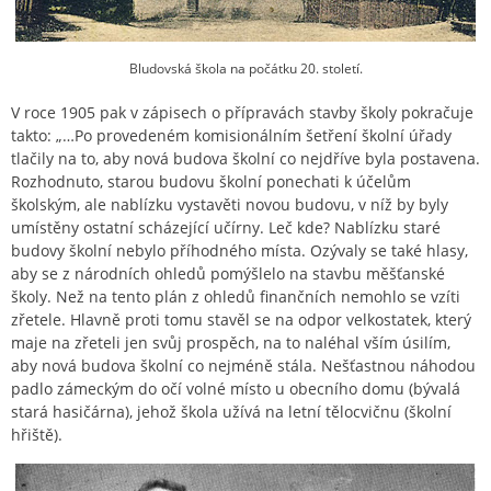
Bludovská škola na počátku 20. století.
V roce 1905 pak v zápisech o přípravách stavby školy pokračuje
takto: „…Po provedeném komisionálním šetření školní úřady
tlačily na to, aby nová budova školní co nejdříve byla postavena.
Rozhodnuto, starou budovu školní ponechati k účelům
školským, ale nablízku vystavěti novou budovu, v níž by byly
umístěny ostatní scházející učírny. Leč kde? Nablízku staré
budovy školní nebylo příhodného místa. Ozývaly se také hlasy,
aby se z národních ohledů pomýšlelo na stavbu měšťanské
školy. Než na tento plán z ohledů finančních nemohlo se vzíti
zřetele. Hlavně proti tomu stavěl se na odpor velkostatek, který
maje na zřeteli jen svůj prospěch, na to naléhal vším úsilím,
aby nová budova školní co nejméně stála. Nešťastnou náhodou
padlo zámeckým do očí volné místo u obecního domu (bývalá
stará hasičárna), jehož škola užívá na letní tělocvičnu (školní
hřiště).