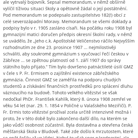
ale vytrvalý bojovník. Sepsal memorandum, v němž obšírně
vylíčil tíživou situaci školy a opětovně žádal o její postátnění.
Pod memorandum se podepsalo zastupitelstvo 182(!) obcí z
celé severozápadní Moravy. Memorandum se všemi doklady a
podpisy bylo v r. 1905 zasláno císaři. Na počátku roku 1908 byl
gymnazijní matici doručen předpis okresní školní rady, v němž
se uvádělo, že „Jeho c.k. Apoštolské Veličenstvo ráčilo Nejvyšším
rozhodnutím ze dne 23. prosince 1907 ... nejmilostivěji
schváliti, aby soukromé gymnázium s vyučovací řečí českou v
Zábřeze ... se zpětnou platností od 1. září 1907 do správy
státního bylo přijato.“ Tím bylo dovršeno patnáctileté úsilí GMZ
v čele s P. Fr. Ermisem o zajištění existence zábřežského
gymnázia. Činnost GMZ se zaměřila na podporu chudých
studentů a získávání finančních prostředků pro splácení dluhu
váznoucího na budově. Tohoto velkého vítězství se však
nedočkal PhDr. František Kahlík, který 8. února 1908 zemřel ve
věku 54 let (nar. 29. 1. 1854 v Poličné u Valašského Meziřičí). P.
Fr. Ermis toto vítězství prožíval zcela určitě intenzivně možná i
proto, že v této době bylo zakončeno další dílo, na kterém se
jako vůdčí osobnost zúčastnil. Byla dostavěna a otevřena česká
měšťanská škola v Bludově. Také zde došlo k mrzutostem, které
se opět řešily až ve Vídni. Nebyl to však spor národnostní, ale