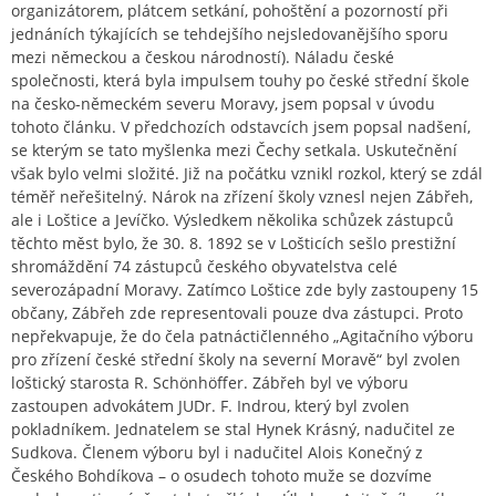
organizátorem, plátcem setkání, pohoštění a pozorností při
jednáních týkajících se tehdejšího nejsledovanějšího sporu
mezi německou a českou národností). Náladu české
společnosti, která byla impulsem touhy po české střední škole
na česko-německém severu Moravy, jsem popsal v úvodu
tohoto článku. V předchozích odstavcích jsem popsal nadšení,
se kterým se tato myšlenka mezi Čechy setkala. Uskutečnění
však bylo velmi složité. Již na počátku vznikl rozkol, který se zdál
téměř neřešitelný. Nárok na zřízení školy vznesl nejen Zábřeh,
ale i Loštice a Jevíčko. Výsledkem několika schůzek zástupců
těchto měst bylo, že 30. 8. 1892 se v Lošticích sešlo prestižní
shromáždění 74 zástupců českého obyvatelstva celé
severozápadní Moravy. Zatímco Loštice zde byly zastoupeny 15
občany, Zábřeh zde representovali pouze dva zástupci. Proto
nepřekvapuje, že do čela patnáctičlenného „Agitačního výboru
pro zřízení české střední školy na severní Moravě“ byl zvolen
loštický starosta R. Schönhöffer. Zábřeh byl ve výboru
zastoupen advokátem JUDr. F. Indrou, který byl zvolen
pokladníkem. Jednatelem se stal Hynek Krásný, nadučitel ze
Sudkova. Členem výboru byl i nadučitel Alois Konečný z
Českého Bohdíkova – o osudech tohoto muže se dozvíme