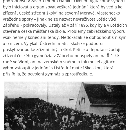
podrobnosti v závěru tohoto článku. Úkolem Agitačního výboru
bylo iniciovat a organizovat veškerá jednání, která by vedla ke
zřízení „České střední školy“ na severní Moravě. Vlastenecko
vražedné spory – jinak nelze nazvat nevraživost Loštic vůči
Zábřehu - pokračovaly. Ustaly až v září 1895, kdy byla v Lošticích
otevřena česká měšťanská škola. Problémy zábřežského výboru
však neměly konec ani tehdy. Nedokázali se dohodnout s nikým
a o ničem. Vytýkali Ústřední matici školské podporu
poskytovanou ke zřízení jiných škol. Petice a deputace žádající
zřízení českého gymnázia v Zábřehu neuspěly ani na Říšské
radě ve Vídni, ani na zemském sněmu a tak musel agitační
výbor vstoupit v jednání s Ústřední maticí školskou, která
přislíbila, že povolení gymnázia zprostředkuje.