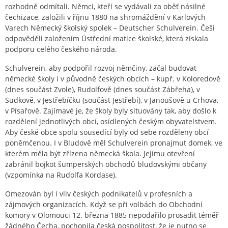
rozhodně odmítali. Němci, kteří se vydávali za oběť násilné
čechizace, založili v říjnu 1880 na shromáždění v Karlových
Varech Německý školský spolek – Deutscher Schulverein. Češi
odpověděli založením Ústřední matice školské, která získala
podporu celého českého národa.
Schulverein, aby podpořil rozvoj němčiny, začal budovat
německé školy i v původně českých obcích – kupř. v Koloredově
(dnes součást Zvole), Rudolfově (dnes součást Zábřeha), v
Sudkově, v Jestřebíčku (součást Jestřebí), v Janoušově u Crhova,
v Písařově. Zajímavé je, že školy byly situovány tak, aby došlo k
rozdělení jednotlivých obcí, osídlených českým obyvatelstvem.
Aby české obce spolu sousedící byly od sebe rozděleny obcí
poněmčenou. I v Bludově měl Schulverein pronajmut domek, ve
kterém měla být zřízena německá škola. Jejímu otevření
zabránil bojkot šumperských obchodů bludovskými občany
(vzpomínka na Rudolfa Kordase).
Omezován byl i vliv českých podnikatelů v profesních a
zájmových organizacích. Když se při volbách do Obchodní
komory v Olomouci 12. března 1885 nepodařilo prosadit téměř
žádného Čecha, pochopila česká pospolitost, že je nutno se