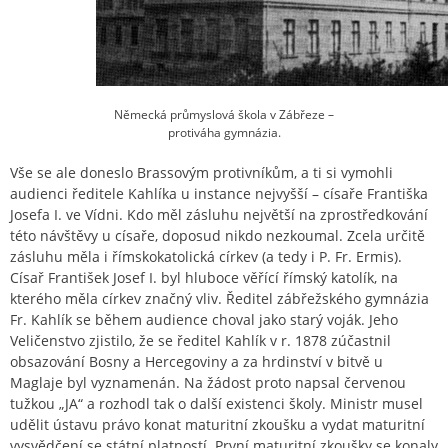
Německá průmyslová škola v Zábřeze –
protiváha gymnázia.
Vše se ale doneslo Brassovým protivníkům, a ti si vymohli
audienci ředitele Kahlíka u instance nejvyšší – císaře Františka
Josefa I. ve Vídni. Kdo měl zásluhu největší na zprostředkování
této návštěvy u císaře, doposud nikdo nezkoumal. Zcela určitě
zásluhu měla i římskokatolická církev (a tedy i P. Fr. Ermis).
Císař František Josef I. byl hluboce věřící římský katolík, na
kterého měla církev značný vliv. Ředitel zábřežského gymnázia
Fr. Kahlík se během audience choval jako starý voják. Jeho
Veličenstvo zjistilo, že se ředitel Kahlík v r. 1878 zúčastnil
obsazování Bosny a Hercegoviny a za hrdinství v bitvě u
Maglaje byl vyznamenán. Na žádost proto napsal červenou
tužkou „JA“ a rozhodl tak o další existenci školy. Ministr musel
udělit ústavu právo konat maturitní zkoušku a vydat maturitní
vysvědčení se státní platností. První maturitní zkoušky se konaly