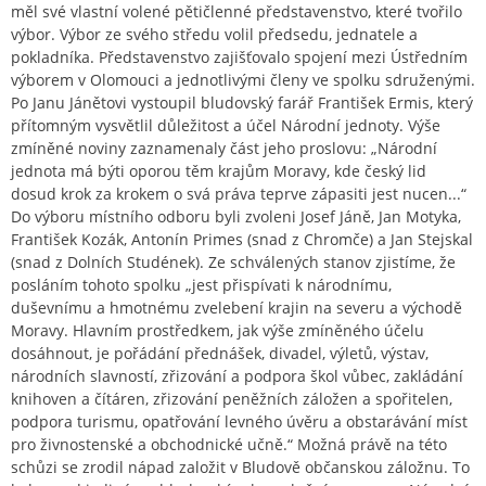
měl své vlastní volené pětičlenné představenstvo, které tvořilo
výbor. Výbor ze svého středu volil předsedu, jednatele a
pokladníka. Představenstvo zajišťovalo spojení mezi Ústředním
výborem v Olomouci a jednotlivými členy ve spolku sdruženými.
Po Janu Jánětovi vystoupil bludovský farář František Ermis, který
přítomným vysvětlil důležitost a účel Národní jednoty. Výše
zmíněné noviny zaznamenaly část jeho proslovu: „Národní
jednota má býti oporou těm krajům Moravy, kde český lid
dosud krok za krokem o svá práva teprve zápasiti jest nucen...“
Do výboru místního odboru byli zvoleni Josef Jáně, Jan Motyka,
František Kozák, Antonín Primes (snad z Chromče) a Jan Stejskal
(snad z Dolních Studének). Ze schválených stanov zjistíme, že
posláním tohoto spolku „jest přispívati k národnímu,
duševnímu a hmotnému zvelebení krajin na severu a východě
Moravy. Hlavním prostředkem, jak výše zmíněného účelu
dosáhnout, je pořádání přednášek, divadel, výletů, výstav,
národních slavností, zřizování a podpora škol vůbec, zakládání
knihoven a čítáren, zřizování peněžních záložen a spořitelen,
podpora turismu, opatřování levného úvěru a obstarávání míst
pro živnostenské a obchodnické učně.“ Možná právě na této
schůzi se zrodil nápad založit v Bludově občanskou záložnu. To