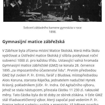
Svěcení základního kamene gymnázia v roce
1898.
Gymnasijní matice zábřežská
V Zábřeze byla zřízena místní Matice školská, která měla školu
vydržovat a Ústřední matice školská jí slíbila poskytovat roční
subvenci 1000 zl. pro každou třídu. Ustavující valná hromada
Gymnasijní matice zábřežské (GMZ) se konala 28. července
1895 „za impozantního účastenství lidu“. Prvním předsedou
GMZ byl zvolen P. Fr. Ermis, farář z Bludova, místopředsedou
Alois Koruna, starosta Ráječka, jednatelem nadučitel Hynek
Krásný, pokladníkem JUDr. Fr. Indra. Od Agitačního výboru,
jehož se stala nástupcem, převzala částku 11 230 zl. rakouské
měny. Tato částka byla do té doby ze sbírek získána. V čele GMZ
stál třiadvacetičlenný výbor, který započal pod vedením P. Fr.
Ermise jednat nadmíru rychle a energicky. Již během prvního