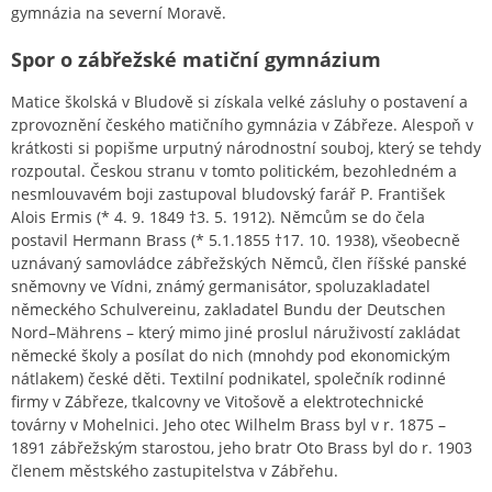
gymnázia na severní Moravě.
Spor o zábřežské matiční gymnázium
Matice školská v Bludově si získala velké zásluhy o postavení a
zprovoznění českého matičního gymnázia v Zábřeze. Alespoň v
krátkosti si popišme urputný národnostní souboj, který se tehdy
rozpoutal. Českou stranu v tomto politickém, bezohledném a
nesmlouvavém boji zastupoval bludovský farář P. František
Alois Ermis (* 4. 9. 1849 †3. 5. 1912). Němcům se do čela
postavil Hermann Brass (* 5.1.1855 †17. 10. 1938), všeobecně
uznávaný samovládce zábřežských Němců, člen říšské panské
sněmovny ve Vídni, známý germanisátor, spoluzakladatel
německého Schulvereinu, zakladatel Bundu der Deutschen
Nord–Mährens – který mimo jiné proslul náruživostí zakládat
německé školy a posílat do nich (mnohdy pod ekonomickým
nátlakem) české děti. Textilní podnikatel, společník rodinné
firmy v Zábřeze, tkalcovny ve Vitošově a elektrotechnické
továrny v Mohelnici. Jeho otec Wilhelm Brass byl v r. 1875 –
1891 zábřežským starostou, jeho bratr Oto Brass byl do r. 1903
členem městského zastupitelstva v Zábřehu.