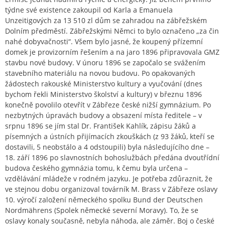
týdne své existence zakoupil od Karla a Emanuela
Unzeitigových za 13 510 zl dům se zahradou na zábřežském
Dolním předměstí. Zábřežskými Němci to bylo označeno „za čin
nahé dobyvačnosti“. Všem bylo jasné, že koupený přízemní
domek je provizorním řešením a na jaro 1896 připravovala GMZ
stavbu nové budovy. V únoru 1896 se započalo se svážením
stavebního materiálu na novou budovu. Po opakovaných
žádostech rakouské Ministerstvo kultury a vyučování (dnes
bychom řekli Ministerstvo školství a kultury) v březnu 1896
konečně povolilo otevřít v Zábřeze české nižší gymnázium. Po
nezbytných úpravách budovy a obsazení místa ředitele – v
srpnu 1896 se jím stal Dr. František Kahlík, zápisu žáků a
písemných a ústních přijímacích zkouškách (z 93 žáků, kteří se
dostavili, 5 neobstálo a 4 odstoupili) byla následujícího dne –
18. září 1896 po slavnostních bohoslužbách předána dvoutřídní
budova českého gymnázia tomu, k čemu byla určena –
vzdělávání mládeže v rodném jazyku. Je potřeba zdůraznit, že
ve stejnou dobu organizoval továrník M. Brass v Zábřeze oslavy
10. výročí založení německého spolku Bund der Deutschen
Nordmährens (Spolek německé severní Moravy). To, že se
oslavy konaly současně, nebyla náhoda, ale záměr. Boj o české