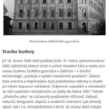
Nová budova zábřežského gymnázia.
Stavba budovy
Již 18. února 1896 totiž požádal JUDr. Fr. Indra, zplnomocněnec
GMZ zábřežský obecní úřad o určení stavební čáry a svahu pro
novou budovu českého gymnázia v Zábřeze – v dnešní
terminologii „požádal o vydání stavebního povolení“. Žádost
byla vracena a doplňována, byly požadovány nákresy a studie
po nikom doposud nežádané. Vzájemné napadání a odvolávání
se vůči vydaným rozhodnutím se vlekly do ledna 1897. Tohoto
„úředního aktu“ se zúčastnily podáváním stížností, žádostí,
rekursů, telegramů, dopisů a osobních intervencí jak zemský
výbor, tak i c.k. místodržitelství v Brně. Ze strany GMZ nebylo