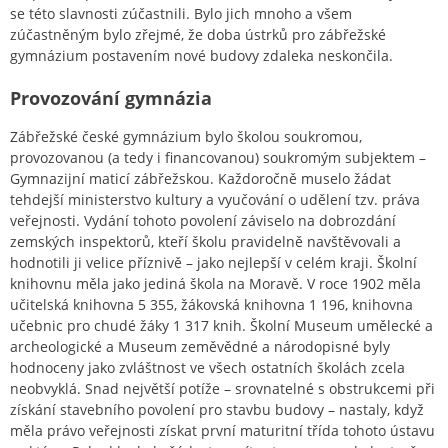
se této slavnosti zúčastnili. Bylo jich mnoho a všem
zúčastněným bylo zřejmé, že doba ústrků pro zábřežské
gymnázium postavením nové budovy zdaleka neskončila.
Provozování gymnázia
Zábřežské české gymnázium bylo školou soukromou,
provozovanou (a tedy i financovanou) soukromým subjektem –
Gymnazijní maticí zábřežskou. Každoročně muselo žádat
tehdejší ministerstvo kultury a vyučování o udělení tzv. práva
veřejnosti. Vydání tohoto povolení záviselo na dobrozdání
zemských inspektorů, kteří školu pravidelně navštěvovali a
hodnotili ji velice příznivě – jako nejlepší v celém kraji. Školní
knihovnu měla jako jediná škola na Moravě. V roce 1902 měla
učitelská knihovna 5 355, žákovská knihovna 1 196, knihovna
učebnic pro chudé žáky 1 317 knih. Školní Museum umělecké a
archeologické a Museum zeměvědné a národopisné byly
hodnoceny jako zvláštnost ve všech ostatních školách zcela
neobvyklá. Snad největší potíže – srovnatelné s obstrukcemi při
získání stavebního povolení pro stavbu budovy – nastaly, když
měla právo veřejnosti získat první maturitní třída tohoto ústavu