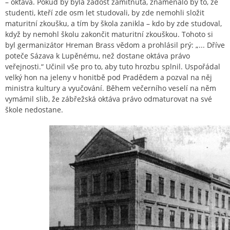
– oktáva. Pokud by byla žádost zamítnuta, znamenalo by to, že
studenti, kteří zde osm let studovali, by zde nemohli složit
maturitní zkoušku, a tím by škola zanikla – kdo by zde studoval,
když by nemohl školu zakončit maturitní zkouškou. Tohoto si
byl germanizátor Hreman Brass vědom a prohlásil prý: „... Dříve
poteče Sázava k Lupěnému, než dostane oktáva právo
veřejnosti.“ Učinil vše pro to, aby tuto hrozbu splnil. Uspořádal
velký hon na jeleny v honitbě pod Pradědem a pozval na něj
ministra kultury a vyučování. Během večerního veselí na něm
vymámil slib, že zábřežská oktáva právo odmaturovat na své
škole nedostane.